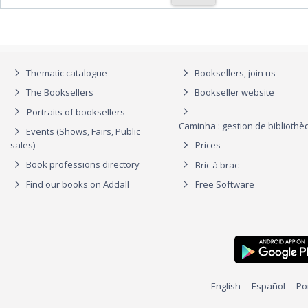
Thematic catalogue
Booksellers, join us
The Booksellers
Bookseller website
Portraits of booksellers
Caminha : gestion de biblioth
Events (Shows, Fairs, Public
sales)
Prices
Book professions directory
Bric à brac
Find our books on Addall
Free Software
English
Español
Po