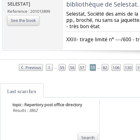
bibliothèque de Selestat. 
SELESTAT]‎
Reference : 201013899
‎Selestat, Société des amis de la
pp., broché, nu sans sa jaquette. 
See the book
- très bon état.‎
‎XXIII- tirage limité n° ---/600 - t
...
...
58
Previous
1
55
56
57
82
106
130
1
Last searches
topic : Repertory post office directory
Results : 3862
Search