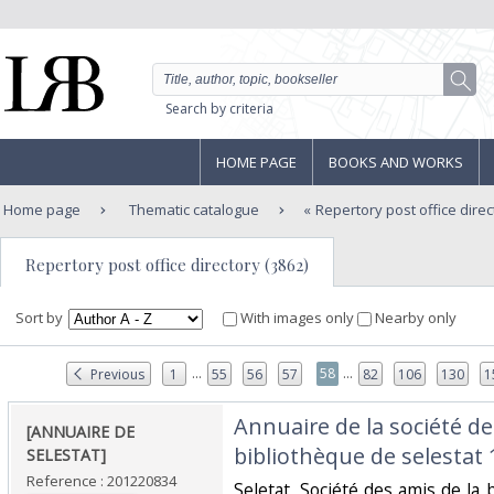
Search by criteria
HOME PAGE
BOOKS AND WORKS
Home page
Thematic catalogue
Repertory post office direc
Repertory post office directory (3862)
Sort by
With images only
Nearby only
...
...
58
Previous
1
55
56
57
82
106
130
1
‎Annuaire de la société de
‎[ANNUAIRE DE
bibliothèque de selestat 1
SELESTAT]‎
Reference : 201220834
‎Seletat, Société des amis de la 