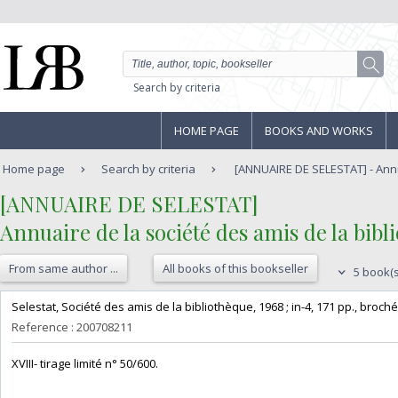
Search by criteria
HOME PAGE
BOOKS AND WORKS
Home page
Search by criteria
[ANNUAIRE DE SELESTAT] - Annua
‎[ANNUAIRE DE SELESTAT]‎
‎Annuaire de la société des amis de la bibli
From same author ...
All books of this bookseller
5 book(s
‎Selestat, Société des amis de la bibliothèque, 1968 ; in-4, 171 pp., broché, c
Reference : 200708211
‎XVIII- tirage limité n° 50/600.‎