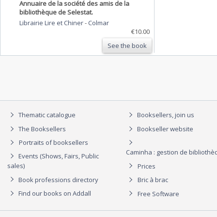
Annuaire de la société des amis de la
bibliothèque de Selestat.
Librairie Lire et Chiner
-
Colmar
€10.00
See the book
Thematic catalogue
Booksellers, join us
The Booksellers
Bookseller website
Portraits of booksellers
Caminha : gestion de biblioth
Events (Shows, Fairs, Public
sales)
Prices
Book professions directory
Bric à brac
Find our books on Addall
Free Software