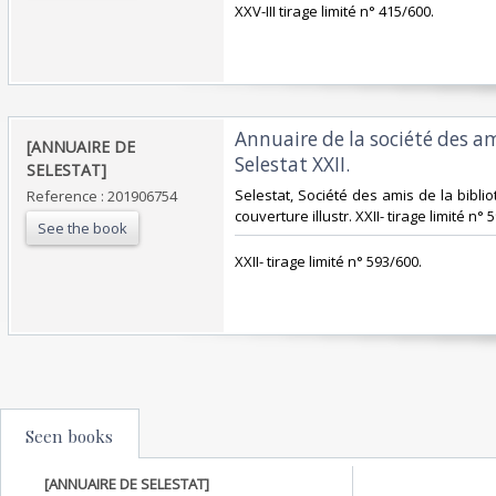
‎XXV-III tirage limité n° 415/600.‎
‎Annuaire de la société des a
‎[ANNUAIRE DE
Selestat XXII. ‎
SELESTAT]‎
‎Selestat, Société des amis de la biblio
Reference : 201906754
couverture illustr. XXII- tirage limité n° 5
See the book
‎XXII- tirage limité n° 593/600.‎
Seen books
[ANNUAIRE DE SELESTAT]