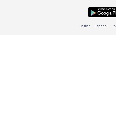
English
Español
Po