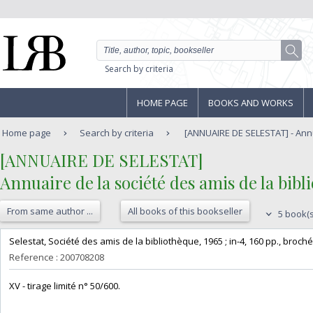
Search by criteria
HOME PAGE
BOOKS AND WORKS
Home page
Search by criteria
[ANNUAIRE DE SELESTAT] - Annua
‎[ANNUAIRE DE SELESTAT]‎
‎Annuaire de la société des amis de la bibli
From same author ...
All books of this bookseller
5 book(s
‎Selestat, Société des amis de la bibliothèque, 1965 ; in-4, 160 pp., broché, 
Reference : 200708208
‎XV - tirage limité n° 50/600.‎