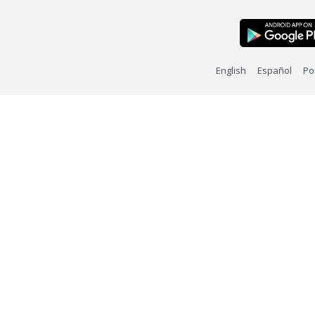
English
Español
Po