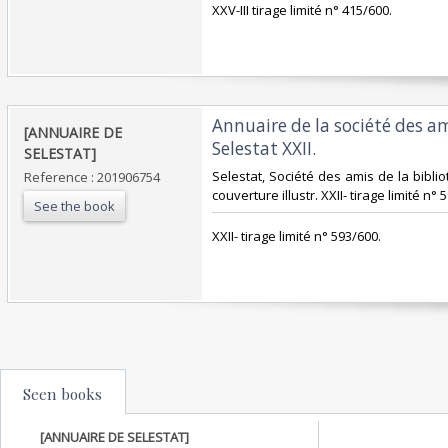
‎XXV-III tirage limité n° 415/600.‎
‎Annuaire de la société des a
‎[ANNUAIRE DE
Selestat XXII. ‎
SELESTAT]‎
‎Selestat, Société des amis de la biblio
Reference : 201906754
couverture illustr. XXII- tirage limité n° 5
See the book
‎XXII- tirage limité n° 593/600.‎
Seen books
[ANNUAIRE DE SELESTAT]