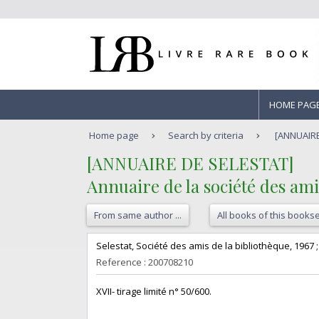
HOME PAG
Home page
Search by criteria
[ANNUAIRE 
‎[ANNUAIRE DE SELESTAT]‎
‎Annuaire de la société des amis
From same author ...
All books of this bookse
‎Selestat, Société des amis de la bibliothèque, 1967 ; i
Reference : 200708210
‎XVII- tirage limité n° 50/600.‎