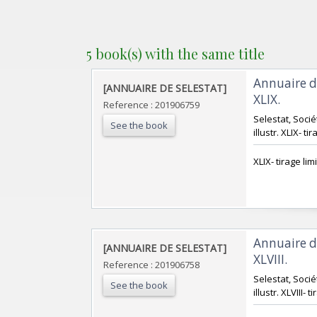
5 book(s) with the same title
‎Annuaire d
‎[ANNUAIRE DE SELESTAT]‎
XLIX. ‎
Reference : 201906759
‎Selestat, Soci
See the book
illustr. XLIX- ti
‎XLIX- tirage lim
‎Annuaire d
‎[ANNUAIRE DE SELESTAT]‎
XLVIII. ‎
Reference : 201906758
‎Selestat, Soci
See the book
illustr. XLVIII- 