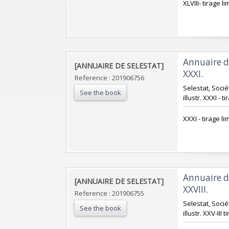
‎XLVIII- tirage l
‎Annuaire d
‎[ANNUAIRE DE SELESTAT]‎
XXXI. ‎
Reference : 201906756
‎Selestat, Soci
See the book
illustr. XXXI - t
‎XXXI - tirage li
‎Annuaire d
‎[ANNUAIRE DE SELESTAT]‎
XXVIII. ‎
Reference : 201906755
‎Selestat, Soci
See the book
illustr. XXV-III 