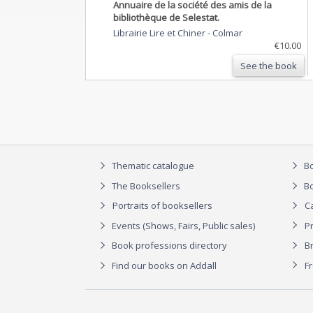
Annuaire de la société des amis de la
bibliothèque de Selestat.
Librairie Lire et Chiner
-
Colmar
€10.00
See the book
Thematic catalogue
Bo
The Booksellers
Bo
Portraits of booksellers
C
Events (Shows, Fairs, Public sales)
P
Book professions directory
Br
Find our books on Addall
F