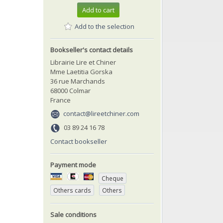
Add to cart
Add to the selection
Bookseller's contact details
Librairie Lire et Chiner
Mme Laetitia Gorska
36 rue Marchands
68000 Colmar
France
contact@lireetchiner.com
03 89 24 16 78
Contact bookseller
Payment mode
Cheque
Others cards
Others
Sale conditions