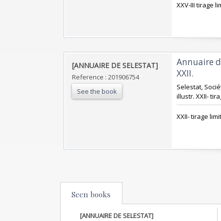
‎XXV-III tirage l
‎Annuaire d
‎[ANNUAIRE DE SELESTAT]‎
XXII. ‎
Reference : 201906754
‎Selestat, Soci
See the book
illustr. XXII- ti
‎XXII- tirage lim
Seen books
[ANNUAIRE DE SELESTAT]