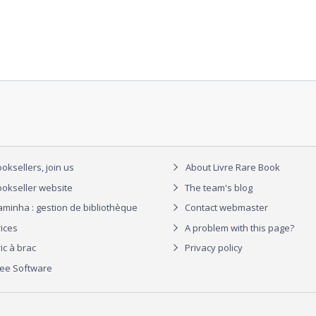
oksellers, join us
About Livre Rare Book
okseller website
The team's blog
aminha : gestion de bibliothèque
Contact webmaster
rices
A problem with this page?
ic à brac
Privacy policy
ree Software