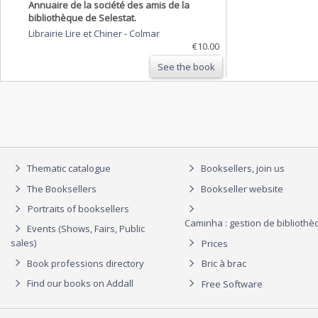
Annuaire de la société des amis de la
bibliothèque de Selestat.
Librairie Lire et Chiner
-
Colmar
€10.00
See the book
Thematic catalogue
Booksellers, join us
The Booksellers
Bookseller website
Portraits of booksellers
Caminha : gestion de biblioth
Events (Shows, Fairs, Public
sales)
Prices
Book professions directory
Bric à brac
Find our books on Addall
Free Software