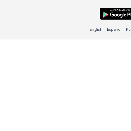
English
Español
Po