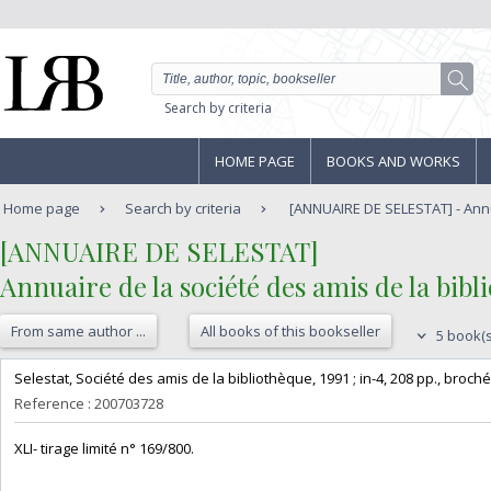
Search by criteria
HOME PAGE
BOOKS AND WORKS
Home page
Search by criteria
[ANNUAIRE DE SELESTAT] - Annua
‎[ANNUAIRE DE SELESTAT]‎
‎Annuaire de la société des amis de la bibli
From same author ...
All books of this bookseller
5 book(s
‎Selestat, Société des amis de la bibliothèque, 1991 ; in-4, 208 pp., broché, 
Reference : 200703728
‎XLI- tirage limité n° 169/800.‎