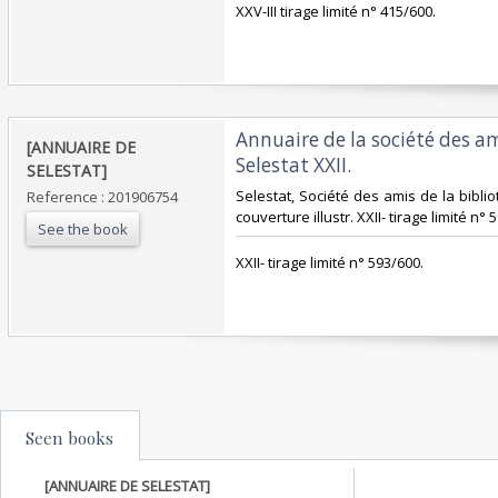
‎XXV-III tirage limité n° 415/600.‎
‎Annuaire de la société des a
‎[ANNUAIRE DE
Selestat XXII. ‎
SELESTAT]‎
‎Selestat, Société des amis de la biblio
Reference : 201906754
couverture illustr. XXII- tirage limité n° 5
See the book
‎XXII- tirage limité n° 593/600.‎
Seen books
[ANNUAIRE DE SELESTAT]