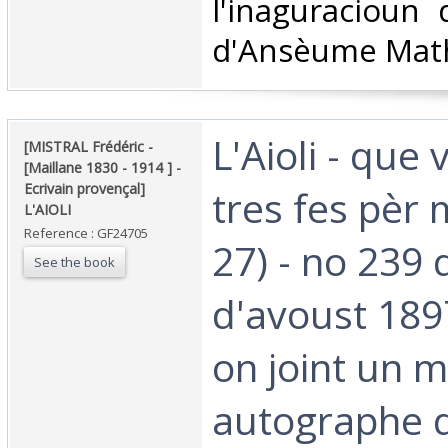
l'inaguracioun
d'Ansèume Mathi
‎L'Aioli - que
‎[MISTRAL Frédéric -
[Maillane 1830 - 1914 ] -
Ecrivain provençal]
tres fes pèr 
L'AIOLI ‎
Reference : GF24705
27) - no 239 
See the book
d'avoust 189
on joint un 
autographe d