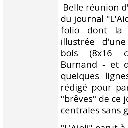
‎ Belle réunion 
du journal "L'Aio
folio dont la
illustrée d'un
bois (8x16 c
Burnand - et d
quelques ligne
rédigé pour par
"brêves" de ce j
centrales sans gr
‎"L'Aioli" parut 