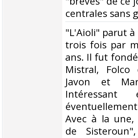
"brêves" de ce j
centrales sans gr
‎"L'Aioli" parut 
trois fois par 
ans. Il fut fond
Mistral, Folco 
Javon et Mar
Intéressant
éventuellemen
Avec à la une, 
de Sisteroun"