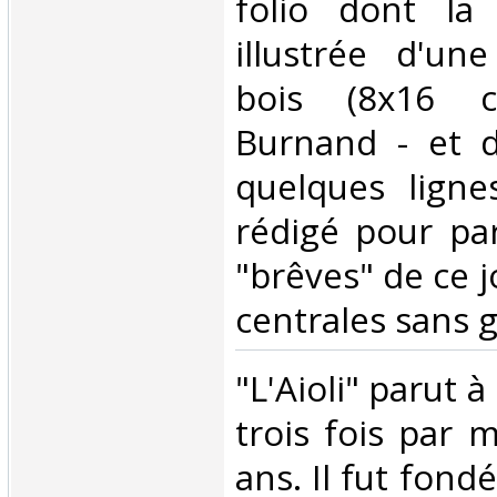
folio dont la
illustrée d'un
bois (8x16 c
Burnand - et d
quelques ligne
rédigé pour par
"brêves" de ce j
centrales sans gr
‎"L'Aioli" parut 
trois fois par 
ans. Il fut fond