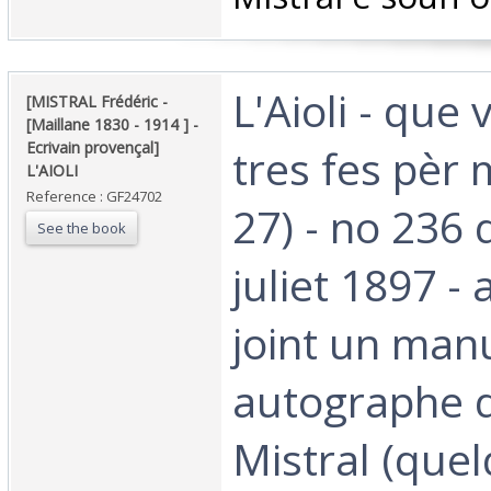
‎L'Aioli - que
‎[MISTRAL Frédéric -
[Maillane 1830 - 1914 ] -
Ecrivain provençal]
tres fes pèr 
L'AIOLI ‎
Reference : GF24702
27) - no 236 
See the book
juliet 1897 -
joint un manu
autographe d
Mistral (quel