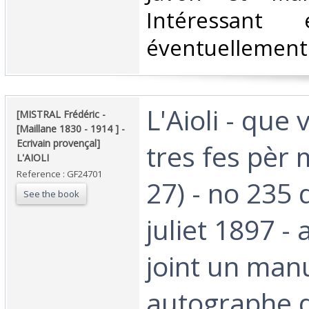
Intéressant
éventuellement 
‎L'Aioli - que
‎[MISTRAL Frédéric -
[Maillane 1830 - 1914 ] -
Ecrivain provençal]
tres fes pèr 
L'AIOLI ‎
Reference : GF24701
27) - no 235 
See the book
juliet 1897 -
joint un manu
autographe d