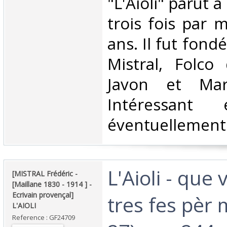
‎"L'Aioli" parut 
trois fois par 
ans. Il fut fond
Mistral, Folco 
Javon et Mar
Intéressant
éventuellement 
‎L'Aioli - que
‎[MISTRAL Frédéric -
[Maillane 1830 - 1914 ] -
Ecrivain provençal]
tres fes pèr 
L'AIOLI ‎
Reference : GF24709