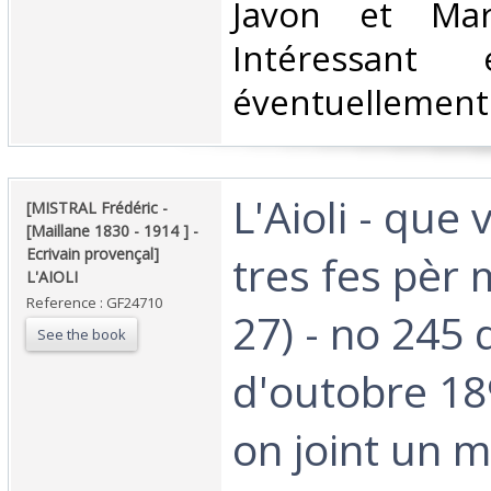
Javon et Mar
Intéressant
éventuellement 
‎L'Aioli - que
‎[MISTRAL Frédéric -
[Maillane 1830 - 1914 ] -
Ecrivain provençal]
tres fes pèr 
L'AIOLI ‎
Reference : GF24710
27) - no 245 
See the book
d'outobre 18
on joint un 