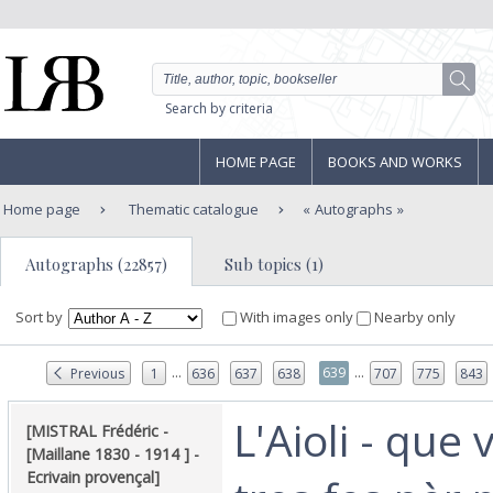
Search by criteria
HOME PAGE
BOOKS AND WORKS
Home page
Thematic catalogue
Autographs
Autographs (22857)
Sub topics (1)
Sort by
With images only
Nearby only
...
...
639
Previous
1
636
637
638
707
775
843
‎L'Aioli - que
‎[MISTRAL Frédéric -
[Maillane 1830 - 1914 ] -
Ecrivain provençal]