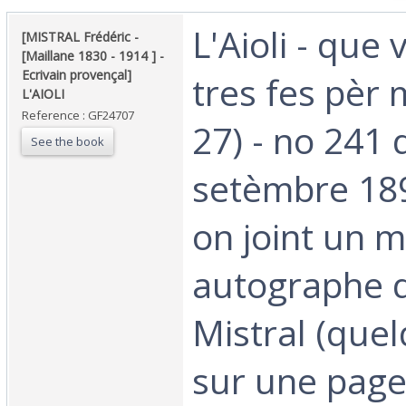
‎L'Aioli - que
‎[MISTRAL Frédéric -
[Maillane 1830 - 1914 ] -
Ecrivain provençal]
tres fes pèr 
L'AIOLI ‎
Reference : GF24707
27) - no 241 
See the book
setèmbre 189
on joint un 
autographe d
Mistral (quel
sur une page i