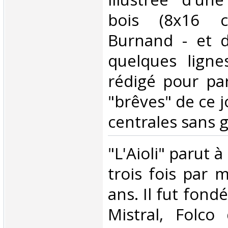
bois (8x16 c
Burnand - et d
quelques ligne
rédigé pour par
"brêves" de ce j
centrales sans gr
‎"L'Aioli" parut 
trois fois par 
ans. Il fut fond
Mistral, Folco 