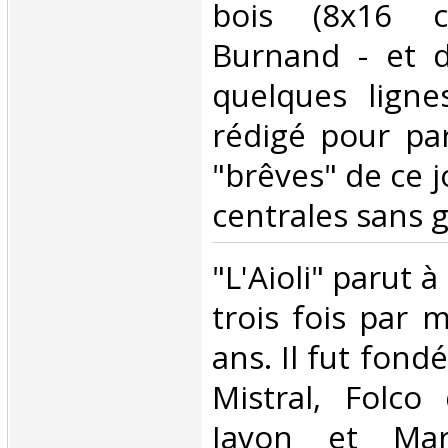
bois (8x16 c
Burnand - et d
quelques ligne
rédigé pour par
"brêves" de ce j
centrales sans gr
‎"L'Aioli" parut 
trois fois par 
ans. Il fut fond
Mistral, Folco 
Javon et Mar