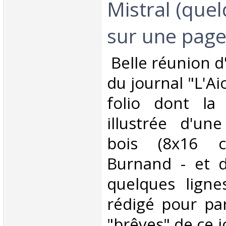
Mistral (quel
sur une page i
‎ Belle réunion 
du journal "L'Aio
folio dont la
illustrée d'un
bois (8x16 c
Burnand - et d
quelques ligne
rédigé pour par
"brêves" de ce j