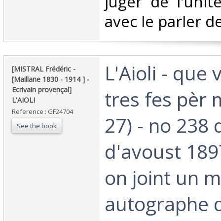
juger de l'unit
avec le parler d
‎L'Aioli - que
‎[MISTRAL Frédéric -
[Maillane 1830 - 1914 ] -
Ecrivain provençal]
tres fes pèr 
L'AIOLI ‎
Reference : GF24704
27) - no 238 
See the book
d'avoust 189
on joint un 
autographe d