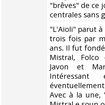
"brêves" de ce j
centrales sans gr
‎"L'Aioli" parut 
trois fois par 
ans. Il fut fond
Mistral, Folco 
Javon et Mar
Intéressant
éventuellemen
Avec à la une,
Mistral e soun ou