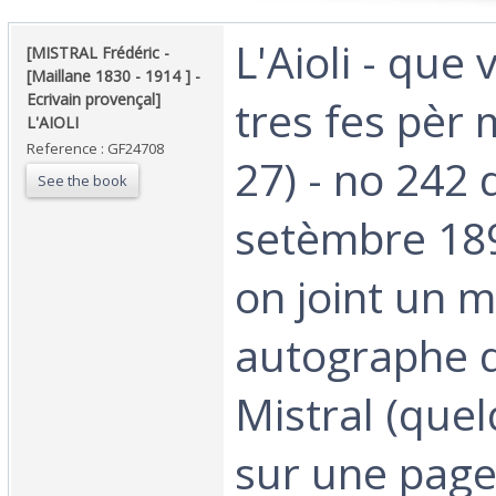
‎L'Aioli - que
‎[MISTRAL Frédéric -
[Maillane 1830 - 1914 ] -
Ecrivain provençal]
tres fes pèr 
L'AIOLI ‎
Reference : GF24708
27) - no 242 
See the book
setèmbre 189
on joint un 
autographe d
Mistral (quel
sur une page i