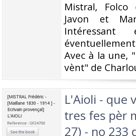
Mistral, Folco 
Javon et Mar
Intéressant
éventuellemen
Avec à la une, 
vènt" de Charlou
‎L'Aioli - que
‎[MISTRAL Frédéric -
[Maillane 1830 - 1914 ] -
Ecrivain provençal]
tres fes pèr 
L'AIOLI ‎
Reference : GF24700
27) - no 233 
See the book