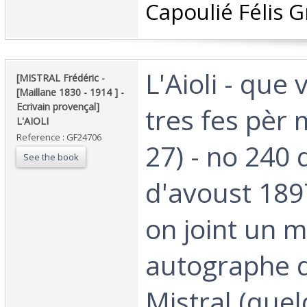
Capoulié Félis Gr
‎L'Aioli - que
‎[MISTRAL Frédéric -
[Maillane 1830 - 1914 ] -
Ecrivain provençal]
tres fes pèr 
L'AIOLI ‎
Reference : GF24706
27) - no 240 
See the book
d'avoust 189
on joint un 
autographe d
Mistral (quel