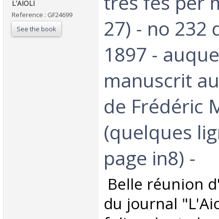
tres fes pèr 
L'AIOLI ‎
Reference : GF24699
27) - no 232 
See the book
1897 - auquel
manuscrit a
de Frédéric M
(quelques li
page in8) -‎
‎ Belle réunion 
du journal "L'Aio