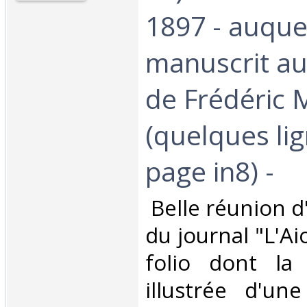
1897 - auquel
manuscrit a
de Frédéric M
(quelques li
page in8) -‎
‎ Belle réunion 
du journal "L'Aio
folio dont la
illustrée d'un