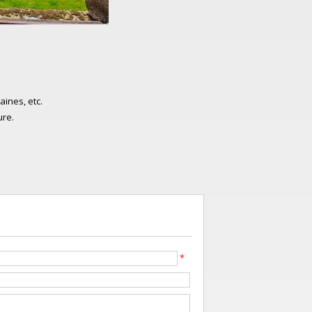
aines, etc.
ure.
*