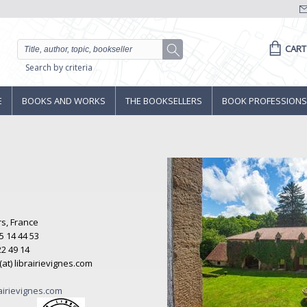
CART
Search by criteria
E
BOOKS AND WORKS
THE BOOKSELLERS
BOOK PROFESSIONS
s, France
5 14 44 53
22 49 14
 (at) librairievignes.com
airievignes.com