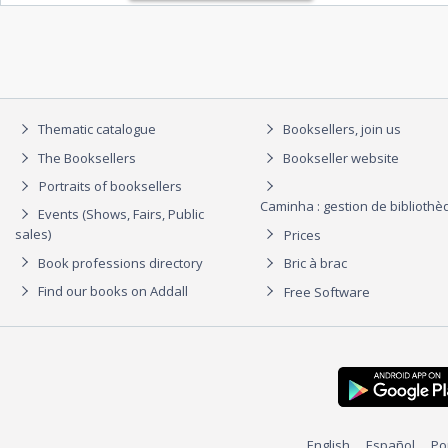
Thematic catalogue
Booksellers, join us
The Booksellers
Bookseller website
Portraits of booksellers
Caminha : gestion de biblioth
Events (Shows, Fairs, Public
sales)
Prices
Book professions directory
Bric à brac
Find our books on Addall
Free Software
English
Español
Po