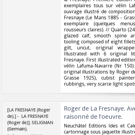
exemplaires tous sur vélin La
ouvrage illustré de compositio
Fresnaye (Le Mans 1885 - Grass
exemplaire (quelques menus
rousseurs claires). // Quarto (24
glazed calf, smooth spine a
tooling composed of eight fillets
gilt, uncut, original wrapp
Illustrated with 6 original 
Fresnaye. First illustrated editio
vélin Lafuma-Navarre (Nr 150)
original illustrations by Roger 
Grasse 1925), cubist paint
rubbings, very scarce light spots)
‎Roger de La Fresnaye. Av
‎[LA FRESNAYE (Roger
raisonné de l'oeuvre.‎
de).] - ‎ ‎LA FRESNAYE
(Roger de)]. SELIGMAN
‎Neuchâtel Editions Ides et Cal
(Germain).‎
cartonnage sous jaquette illust