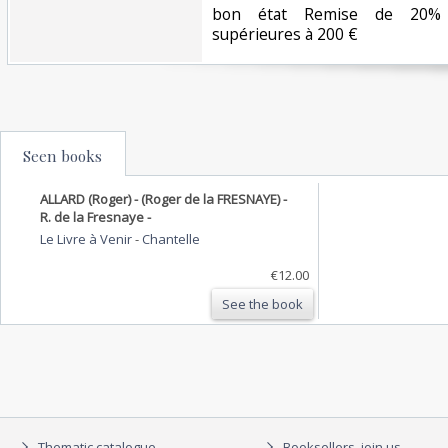
‎bon état Remise de 20%
supérieures à 200 €‎
Seen books
ALLARD (Roger) - (Roger de la FRESNAYE) -
R. de la Fresnaye -
Le Livre à Venir
-
Chantelle
€12.00
See the book
Thematic catalogue
Booksellers, join us