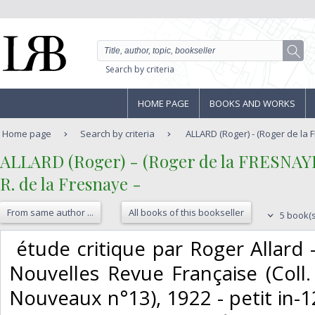
Search by criteria
HOME PAGE
BOOKS AND WORKS
Home page
Search by criteria
ALLARD (Roger) - (Roger de la FR
‎ALLARD (Roger) - (Roger de la FRESNAYE)
‎R. de la Fresnaye - ‎
From same author ...
All books of this bookseller
5 book(s
‎ étude critique par Roger Allard -
Nouvelles Revue Française (Coll.
Nouveaux n°13), 1922 - petit in-