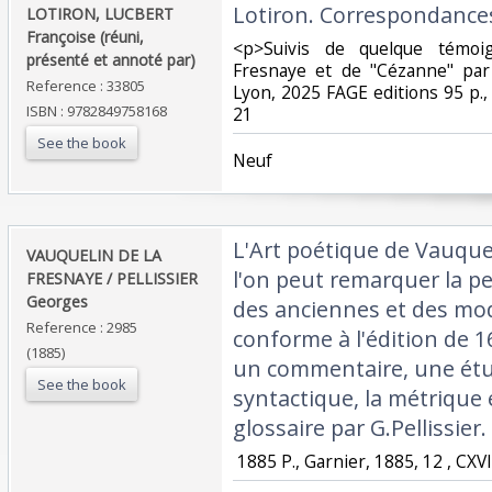
Lotiron. Correspondances
LOTIRON, LUCBERT
Françoise (réuni,
‎<p>Suivis de quelque témo
présenté et annoté par)‎
Fresnaye et de "Cézanne" par
Reference : 33805
Lyon, 2025 FAGE editions 95 p., 
ISBN : 9782849758168
21‎
See the book
‎Neuf‎
‎L'Art poétique de Vauque
‎VAUQUELIN DE LA
l'on peut remarquer la pe
FRESNAYE / PELLISSIER
Georges‎
des anciennes et des mo
Reference : 2985
conforme à l'édition de 1
(1885)
un commentaire, une étu
See the book
syntactique, la métrique 
glossaire par G.Pellissier.‎
‎ 1885 P., Garnier, 1885, 12 , CXVI