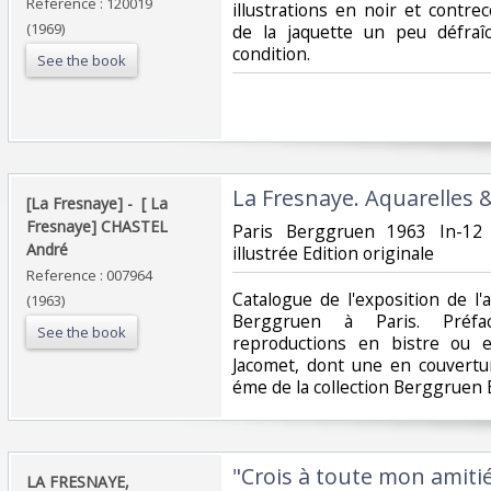
Reference : 120019
illustrations en noir et contre
(1969)
de la jaquette un peu défraî
condition.‎
See the book
‎La Fresnaye. Aquarelles &
‎[La Fresnaye] - ‎ ‎[ La
Fresnaye] CHASTEL
‎Paris Berggruen 1963 In-12
André‎
illustrée Edition originale ‎
Reference : 007964
‎Catalogue de l'exposition de l'
(1963)
Berggruen à Paris. Préfa
See the book
reproductions en bistre ou 
Jacomet, dont une en couvertur
éme de la collection Berggruen 
‎"Crois à toute mon amiti
‎LA FRESNAYE,