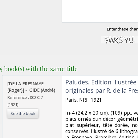
Enter these char
5 book(s) with the same title
‎Paludes. Edition illustrée
‎[DE LA FRESNAYE
originales par R. de la Fre
(Roger)] - ‎ ‎GIDE (André)‎
Reference : 002857
‎Paris, NRF, 1921 ‎
(1921)
‎In-4 (24,2 x 20 cm), (109) pp., 
See the book
plats ornés dun décor géométriqu
plat supérieur, tête dorée, n
conservés. Illustré de 6 lithog
la Fresnaye. Première édition i