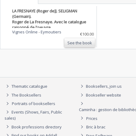
LA FRESNAYE (Roger de)]. SELIGMAN
(Germain).
Roger de La Fresnaye. Avec le catalogue
raisonné de l'oeuvre.
Vignes Online
-
Eymoutiers
€100.00
See the book
Thematic catalogue
Booksellers, join us
The Booksellers
Bookseller website
Portraits of booksellers
Caminha : gestion de biblioth
Events (Shows, Fairs, Public
sales)
Prices
Book professions directory
Bric à brac
Find our books on Addall
Free Software