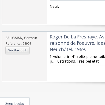
‎Neuf.‎
‎Roger De La Fresnaye. Av
‎SELIGMAN, Germain‎
raisonné de l'oeuvre. Ide
Reference : 28904
Neuchâtel. 1969.‎
See the book
‎1 volume in-4° relié pleine toil
p., illustrations. Très bel état. ‎
Seen books