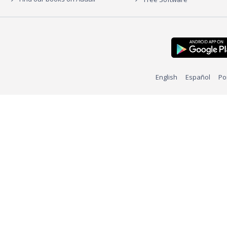
English
Español
Po