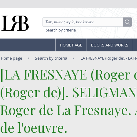
Search by criteria
HOME PAGE
BOOKS AND WORKS
Home page
Search by criteria
LA FRESNAYE (Roger de). - LA F
‎[LA FRESNAYE (Roger d
(Roger de)]. SELIGMAN 
‎Roger de La Fresnaye. 
de l'oeuvre.‎