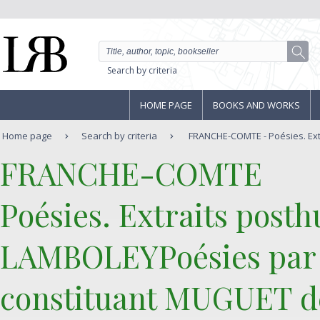
Search by criteria
HOME PAGE
BOOKS AND WORKS
Home page
Search by criteria
FRANCHE-COMTE - Poésies. Extr
‎FRANCHE-COMTE‎
‎Poésies. Extraits post
LAMBOLEYPoésies par
constituant MUGUET 