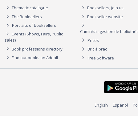
Thematic catalogue
Booksellers, join us
The Booksellers
Bookseller website
Portraits of booksellers
Caminha : gestion de biblioth
Events (Shows, Fairs, Public
sales)
Prices
Book professions directory
Bric à brac
Find our books on Addall
Free Software
English
Español
Po