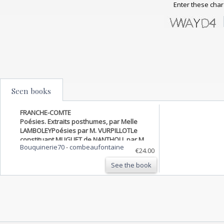
Enter these char
Seen books
FRANCHE-COMTE
Poésies. Extraits posthumes, par Melle
LAMBOLEYPoésies par M. VURPILLOTLe
constituant MUGUET de NANTHOU, par M.
Bouquinerie70
-
combeaufontaine
GIRARDOTSur le colonel MUIRON , aide de
€24.00
camp de BONAPARTE. Quelques souvenirs ,
See the book
par M. COUSIN.