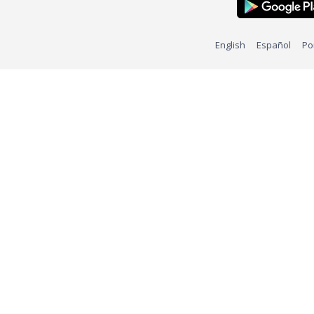
English
Español
Po