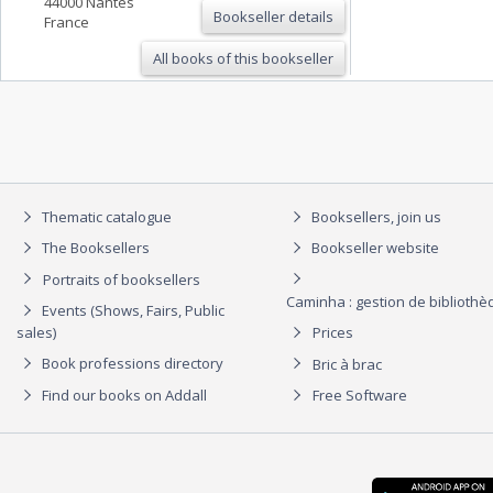
44000 Nantes
Bookseller details
France
All books of this bookseller
Thematic catalogue
Booksellers, join us
The Booksellers
Bookseller website
Portraits of booksellers
Caminha : gestion de biblioth
Events (Shows, Fairs, Public
sales)
Prices
Book professions directory
Bric à brac
Find our books on Addall
Free Software