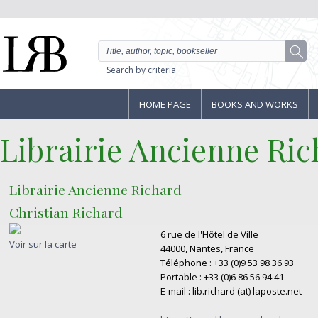
Search by criteria
HOME PAGE
BOOKS AND WORKS
Librairie Ancienne Ric
Librairie Ancienne Richard
Christian Richard
6 rue de l'Hôtel de Ville
Voir sur la carte
44000, Nantes, France
Téléphone : +33 (0)9 53 98 36 93
Portable : +33 (0)6 86 56 94 41
E-mail : lib.richard (at) laposte.net