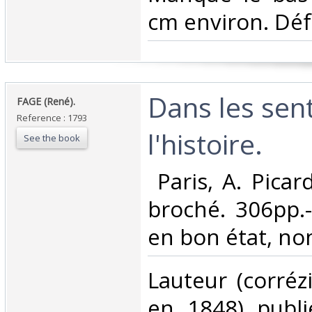
cm environ. Défra
‎Dans les sen
‎FAGE (René).‎
Reference : 1793
l'histoire.‎
See the book
‎ Paris, A. Picar
broché. 306pp.-
en bon état, non
‎Lauteur (corréz
en 1848) publie