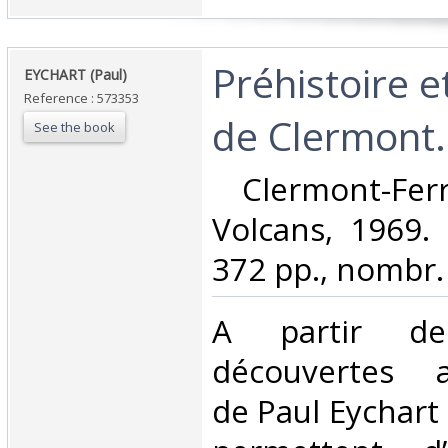
‎Préhistoire e
‎EYCHART (Paul)‎
Reference : 573353
de Clermont.‎
See the book
‎ Clermont-Fer
Volcans, 1969. 
372 pp., nombr. fi
‎A partir d
découvertes a
de Paul Eychart 