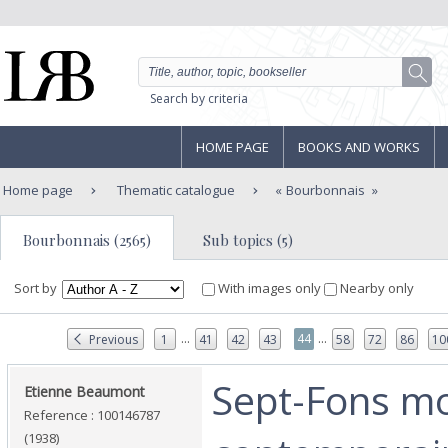
Search by criteria
HOME PAGE
BOOKS AND WORKS
Home page
Thematic catalogue
Bourbonnais
Bourbonnais (2565)
Sub topics (5)
Sort by
With images only
Nearby only
...
...
44
Previous
1
41
42
43
58
72
86
10
‎Sept-Fons m
‎Etienne Beaumont‎
Reference : 100146787
(1938)