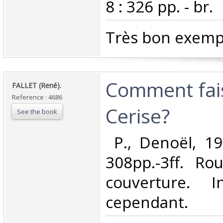
8 : 326 pp. - br.‎
‎Très bon exempl
‎Comment fai
‎FALLET (René).‎
Reference : 4686
Cerise?‎
See the book
‎ P., Denoël, 19
308pp.-3ff. Ro
couverture. In
cependant. ‎