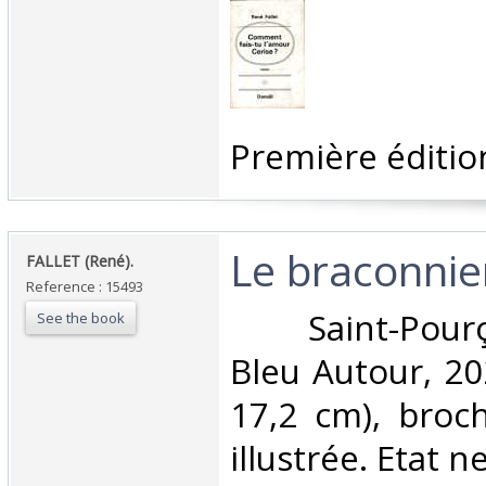
‎Première édition
‎Le braconnier
‎FALLET (René).‎
Reference : 15493
‎ Saint-Pourça
See the book
Bleu Autour, 20
17,2 cm), broc
illustrée. Etat ne