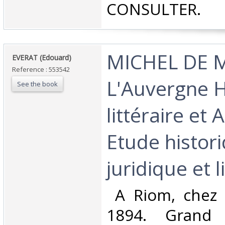
CONSULTER.‎
‎MICHEL DE 
‎EVERAT (Edouard)‎
Reference : 553542
L'Auvergne H
See the book
littéraire et A
Etude histor
juridique et li
‎ A Riom, chez 
1894. Grand i