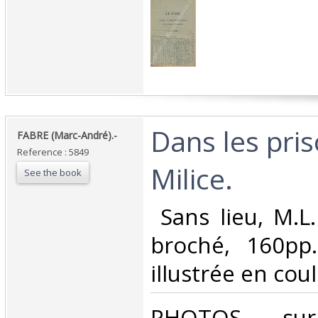
‎Dans les pri
‎FABRE (Marc-André).-‎
Reference : 5849
Milice.‎
See the book
‎ Sans lieu, M.L
broché, 160pp.
illustrée en coul
‎PHOTOS su