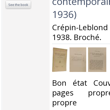
contemporai
See the book
1936)‎
‎Crépin-Leblo
1938. Broché.‎
‎Bon état Couv
pages propre
propre‎