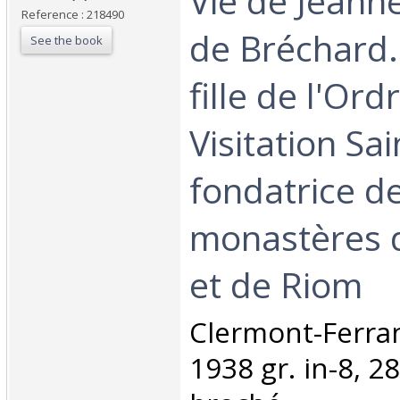
‎Vie de Jeann
Reference : 218490
de Bréchard.
See the book
fille de l'Ord
Visitation Sa
fondatrice d
monastères 
et de Riom‎
‎Clermont-Ferra
1938 gr. in-8, 2