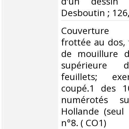
d'un dessin 
Desboutin ; 126, 
‎Couverture
frottée au dos, 
de mouillure 
supérieure d
feuillets; ex
coupé.1 des 1
numérotés s
Hollande (seul 
n°8. ( CO1) ‎