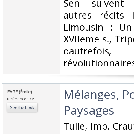
Sen suivent 
autres récits 
Limousin : Un 
XVIIeme s., Trip
dautrefoi
révolutionnaires.
‎Mélanges, Po
‎FAGE (Émile) ‎
Reference : 379
Paysages ‎
See the book
‎Tulle, Imp. Crau