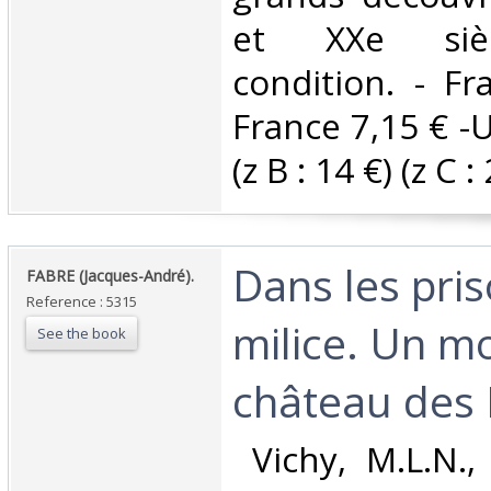
et XXe sièc
condition. - Fr
France 7,15 € -
(z B : 14 €) (z C : 
‎Dans les pri
‎FABRE (Jacques-André).‎
Reference : 5315
milice. Un m
See the book
château des B
‎ Vichy, M.L.N.,