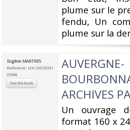
plume sur le pr
fendu, Un com
plume sur la der
‎AUVERGNE-
‎Eugène MARTRES‎
Reference : LFA-126726331
BOURBONNAI
(2004)
See the book
ARCHIVES PA
‎Un ouvrage d
format 160 x 24