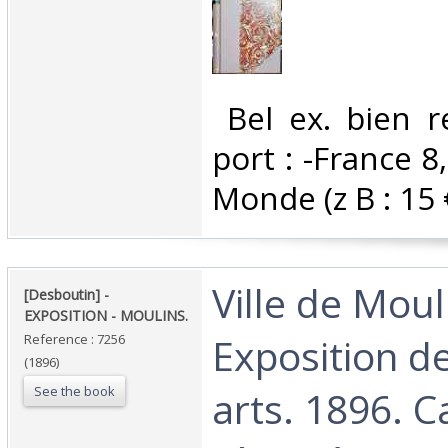
‎ Bel ex. bien r
port : -France 8,
Monde (z B : 15 €)
‎Ville de Moul
‎[Desboutin] - ‎
‎EXPOSITION - MOULINS.‎
Exposition d
Reference : 7256
(1896)
See the book
arts. 1896. C