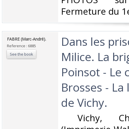
Fermeture du 1e
‎Dans les pri
‎FABRE (Marc-André). ‎
Reference : 6885
Milice. La br
See the book
Poinsot - Le
Brosses - La 
de Vichy. ‎
‎ Vichy, Che