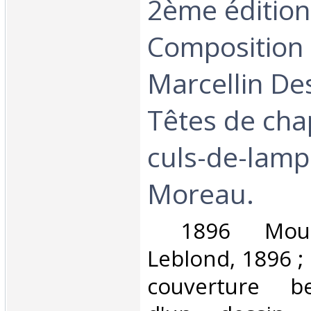
2ème édition
Composition
Marcellin De
Têtes de chap
culs-de-lam
Moreau.‎
‎ 1896 Mouli
Leblond, 1896 ; 
couverture be