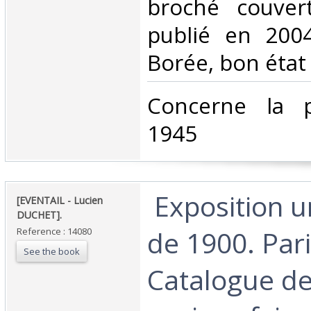
broché couvert
publié en 2004
Borée, bon état‎
‎Concerne la 
1945‎
‎ Exposition u
‎[EVENTAIL - Lucien
DUCHET]. ‎
de 1900. Pari
Reference : 14080
See the book
Catalogue de