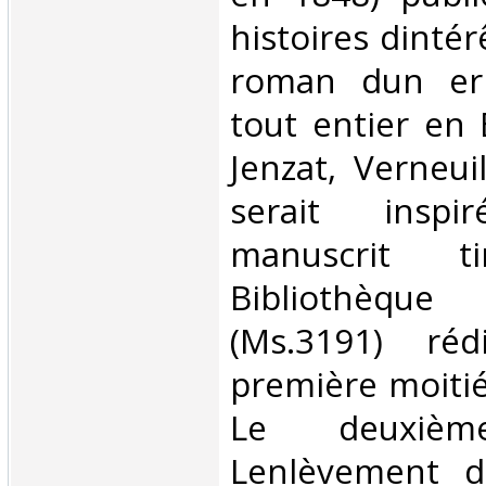
histoires dintér
roman dun erm
tout entier en
Jenzat, Verneuil
serait insp
manuscrit 
Bibliothèque
(Ms.3191) ré
première moitié
Le deuxiè
Lenlèvement d