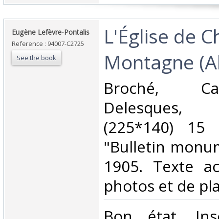
‎L'Église de C
‎Eugène Lefèvre-Pontalis‎
Reference : 94007-C2725
Montagne (All
See the book
‎Broché, C
Delesques, 
(225*140) 15 
"Bulletin monu
1905. Texte a
photos et de pla
‎Bon état, Ins