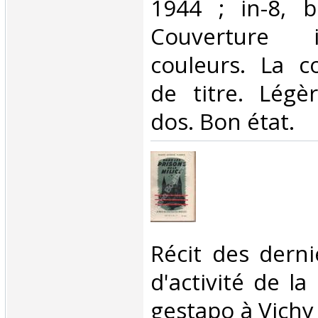
1944 ; in-8, b
Couverture i
couleurs. La c
de titre. Légè
dos. Bon état. ‎
‎Récit des dern
d'activité de la
gestapo à Vichy