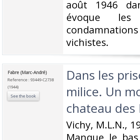
août 1946 dan
évoque les
condamnations 
vichistes. ‎
‎Dans les pri
‎Fabre (Marc-André)‎
Reference : 93449-C2738
milice. Un m
(1944)
See the book
chateau des B
‎Vichy, M.L.N., 
Manque le bas