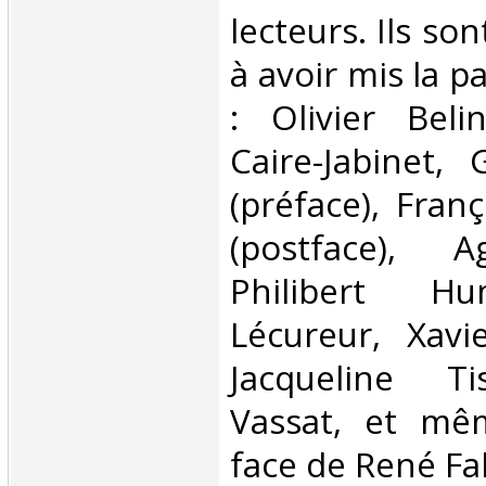
lecteurs. Ils so
à avoir mis la p
: Olivier Beli
Caire-Jabinet,
(préface), Fran
(postface), A
Philibert H
Lécureur, Xavi
Jacqueline Ti
Vassat, et mê
face de René Fall