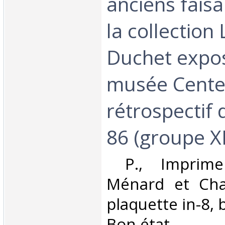
anciens faisa
la collection
Duchet expo
musée Cente
rétrospectif 
86 (groupe XII
‎ P., Imprimer
Ménard et Cha
plaquette in-8, 
Bon état. ‎