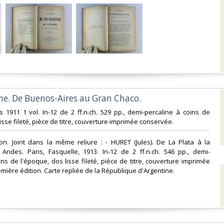
ne. De Buenos-Aires au Gran Chaco.‎
is 1911 1 vol. In-12 de 2 ff.n.ch. 529 pp., demi-percaline à coins de
isse fileté, pièce de titre, couverture imprimée conservée.‎
ion. Joint dans la même reliure : - HURET (Jules). De La Plata à la
 Andes. Paris, Fasquelle, 1913. In-12 de 2 ff.n.ch. 546 pp., demi-
ins de l'époque, dos lisse fileté, pièce de titre, couverture imprimée
mière édition. Carte repliée de la République d'Argentine.‎