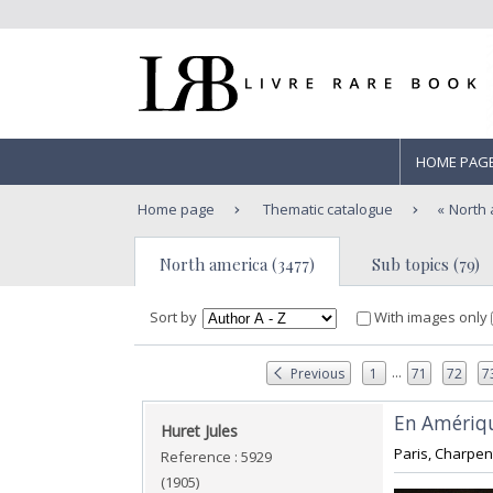
HOME PAG
Home page
Thematic catalogue
North 
North america (3477)
Sub topics (79)
Sort by
With images only
...
Previous
1
71
72
7
‎En Amériq
‎Huret Jules‎
‎Paris, Charpent
Reference : 5929
(1905)