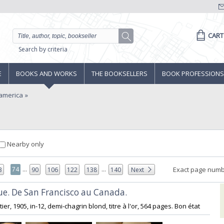
CART
Search by criteria
E
BOOKS AND WORKS
THE BOOKSELLERS
BOOK PROFESSIONS
america
Nearby only
...
...
74
Exact page numb
3
90
106
122
138
140
Next
ue. De San Francisco au Canada.‎
ier, 1905, in-12, demi-chagrin blond, titre à l'or, 564 pages. Bon état ‎