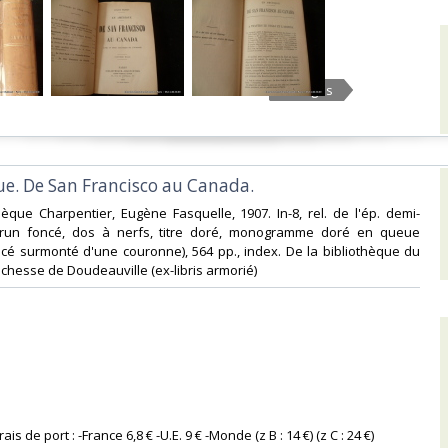
5 Images
ue. De San Francisco au Canada.‎
othèque Charpentier, Eugène Fasquelle, 1907. In-8, rel. de l'ép. demi-
brun foncé, dos à nerfs, titre doré, monogramme doré en queue
cé surmonté d'une couronne), 564 pp., index. De la bibliothèque du
chesse de Doudeauville (ex-libris armorié) ‎
Frais de port : -France 6,8 € -U.E. 9 € -Monde (z B : 14 €) (z C : 24 €) ‎