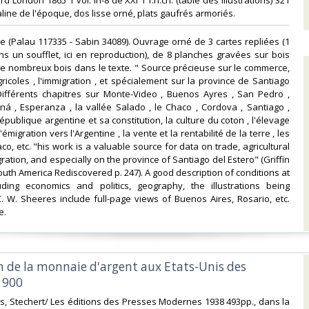
d London 1865 1 vol. In-8 de XXI 1 f.n.ch. (table des illustrations) 321
aline de l'époque, dos lisse orné, plats gaufrés armoriés.‎
ale (Palau 117335 - Sabin 34089). Ouvrage orné de 3 cartes repliées (1
s un soufflet, ici en reproduction), de 8 planches gravées sur bois
de nombreux bois dans le texte. " Source précieuse sur le commerce,
gricoles , l'immigration , et spécialement sur la province de Santiago
 Différents chapitres sur Monte-Video , Buenos Ayres , San Pedro ,
ná , Esperanza , la vallée Salado , le Chaco , Cordova , Santiago ,
publique argentine et sa constitution, la culture du coton , l'élevage
émigration vers l'Argentine , la vente et la rentabilité de la terre , les
o, etc. "his work is a valuable source for data on trade, agricultural
ration, and especially on the province of Santiago del Estero" (Griffin
outh America Rediscovered p. 247). A good description of conditions at
uding economics and politics, geography, the illustrations being
 W. Sheeres include full-page views of Buenos Aires, Rosario, etc.
.‎
on de la monnaie d'argent aux Etats-Unis des
1900‎
is, Stechert/ Les éditions des Presses Modernes 1938 493pp., dans la