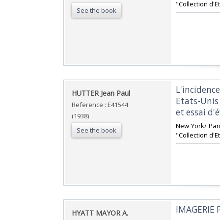
"Collection d'E
See the book
‎L'inciden
‎HUTTER Jean Paul‎
Etats-Unis
Reference : E41544
et essai d'
(1938)
‎New York/ Par
See the book
"Collection d'E
‎IMAGERIE 
‎HYATT MAYOR A.‎