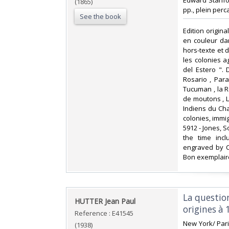
‎Edward Stanfor
(1865)
pp., plein perc
See the book
‎Edition origin
en couleur dan
hors-texte et 
les colonies a
del Estero ".
Rosario , Para
Tucuman , la Ré
de moutons , L'
Indiens du Chac
colonies, immig
5912 - Jones, S
the time incl
engraved by C.
Bon exemplaire
‎La questi
‎HUTTER Jean Paul‎
origines à 
Reference : E41545
‎New York/ Par
(1938)