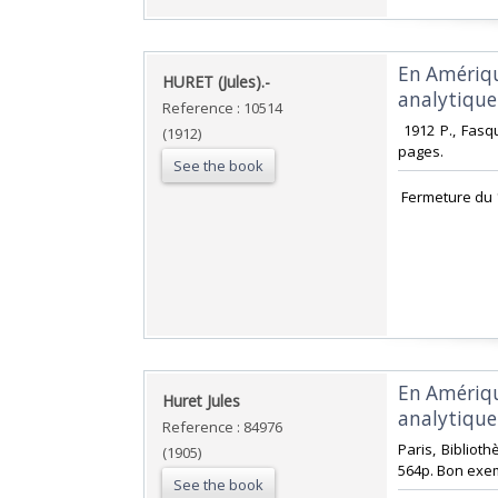
‎En Amériq
‎HURET (Jules).-‎
analytique 
Reference : 10514
‎ 1912 P., Fas
(1912)
pages. ‎
See the book
‎ Fermeture du 
‎En Amériq
‎Huret Jules‎
analytique 
Reference : 84976
‎Paris, Bibliot
(1905)
564p. Bon exemp
See the book