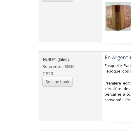
‎En Argenti
‎HURET (Jules);‎
‎Fasquelle Par
Reference : 13636
l'époque, dos l
(1911)
See the book
‎Première édit
cordillère des
percaline à co
conservée. Pre