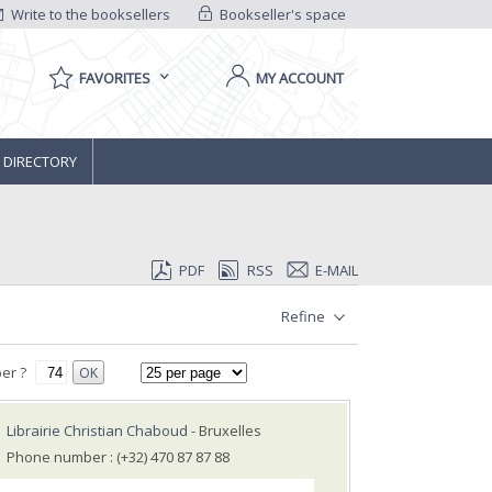
Write to the booksellers
Bookseller's space
FAVORITES
MY ACCOUNT
 DIRECTORY
PDF
RSS
E-MAIL
Refine
er ?
OK
Librairie Christian Chaboud
- Bruxelles
Phone number : (+32) 470 87 87 88