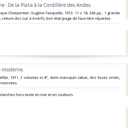
e : De la Plata à la Cordillère des Andes.‎
thèque-Charpentier, Eugène Fasquelle, 1913. 11 x 18, 546 pp., 1 grande
, reliure dos cuir à 4 nerfs, bon état (page de faux-titre réparée).‎
 moderne. ‎
Lafitte, 1911. 2 volumes in-4°, demi maroquin tabac, dos lisses ornés,
nservées. ‎
0 planches hors-texte en noir et en couleurs.‎