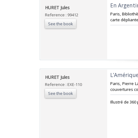
‎En Argentin
‎HURET Jules‎
‎Paris, Biblio
Reference : 99412
carte dépliante
See the book
‎L’Amérique
‎HURET Jules‎
‎Paris, Pierre 
Reference : EXE-110
couvertures co
See the book
‎Illustré de 36