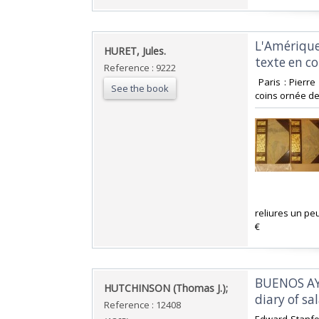
‎L'Amériqu
‎HURET, Jules. ‎
texte en co
Reference : 9222
‎ Paris : Pierr
See the book
coins ornée de 
‎reliures un p
€‎
‎BUENOS AY
‎HUTCHINSON (Thomas J.);‎
diary of sa
Reference : 12408