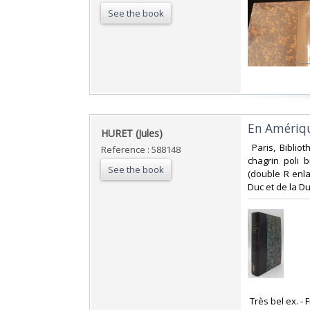
See the book
‎En Amériq
‎HURET (Jules)‎
‎ Paris, Bibli
Reference : 588148
chagrin poli 
See the book
(double R enla
Duc et de la Du
‎ Très bel ex. - 