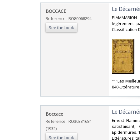
‎Le Décamé
‎BOCCACE‎
‎FLAMMARION E
Reference : RO80068294
légèrement pa
See the book
Classification 
‎"""Les Meille
840-Littératur
‎Le Décamé
‎Boccace‎
‎Ernest Flamma
Reference : RO30331684
satisfaisant
(1932)
Epidermures. 1e
See the book
Littératures it