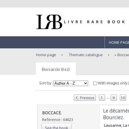
HOME PAG
Home page
Thematic catalogue
Boccac
Boccaccio (612)
Sort by
With images only
...
Previous
1
9
10
‎Le décamér
‎BOCCACE.‎
Bourciez.‎
Reference : 64623
‎ Lausanne, La 
See the book