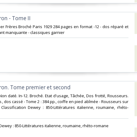
on - Tome II‎
rnier Frères Broché Paris 1929 284 pages en format -12 - dos réparé et
nt manquante - classiques garnier ‎
ron. Tome premier et second‎
on daté. In-12. Broché. Etat d'usage, Tâchée, Dos frotté, Rousseurs.
., dos cassé - Tome 2 : 384 pp., coiffe en pied abîmée - Rousseurs sur
 . Classification Dewey : 850-Littératures italienne, roumaine, rhéto-
n Dewey : 850-Littératures italienne, roumaine, rhéto-romane‎