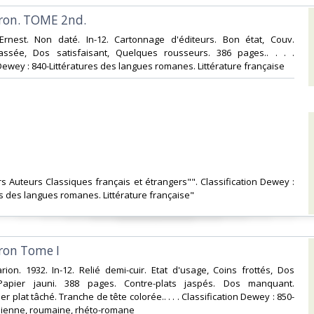
ron. TOME 2nd.‎
rnest. Non daté. In-12. Cartonnage d'éditeurs. Bon état, Couv.
ssée, Dos satisfaisant, Quelques rousseurs. 386 pages.. . . .
Dewey : 840-Littératures des langues romanes. Littérature française‎
urs Auteurs Classiques français et étrangers"". Classification Dewey :
es des langues romanes. Littérature française"‎
ron Tome I‎
rion. 1932. In-12. Relié demi-cuir. Etat d'usage, Coins frottés, Dos
, Papier jauni. 388 pages. Contre-plats jaspés. Dos manquant.
r plat tâché. Tranche de tête colorée.. . . . Classification Dewey : 850-
alienne, roumaine, rhéto-romane‎