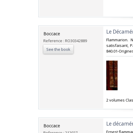
‎Le Décamér
‎Boccace‎
‎Flammarion. 
Reference : RO30342889
satisfaisant, P
See the book
840.01-Origines
‎2 volumes Clas
‎Le décamé
‎Boccace‎
‎Ernest flammar
Reference : 212027