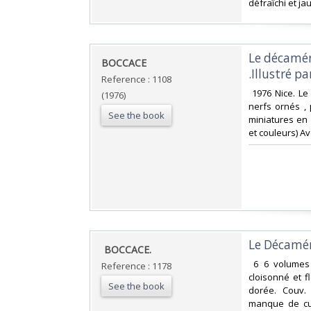
‎défraîchi et jau
‎Le décamé
‎BOCCACE‎
.Illustré p
Reference : 1108
‎ 1976 Nice. L
(1976)
nerfs ornés ,
See the book
miniatures en 
et couleurs) Ave
‎Le Décamé
‎ BOCCACE.‎
‎ 6 6 volumes
Reference : 1178
cloisonné et f
See the book
dorée. Couv.
manque de cui