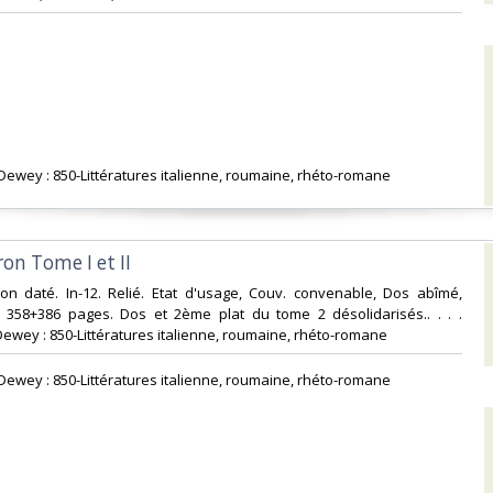
n Dewey : 850-Littératures italienne, roumaine, rhéto-romane‎
on Tome I et II‎
Non daté. In-12. Relié. Etat d'usage, Couv. convenable, Dos abîmé,
s. 358+386 pages. Dos et 2ème plat du tome 2 désolidarisés.. . . .
Dewey : 850-Littératures italienne, roumaine, rhéto-romane‎
n Dewey : 850-Littératures italienne, roumaine, rhéto-romane‎