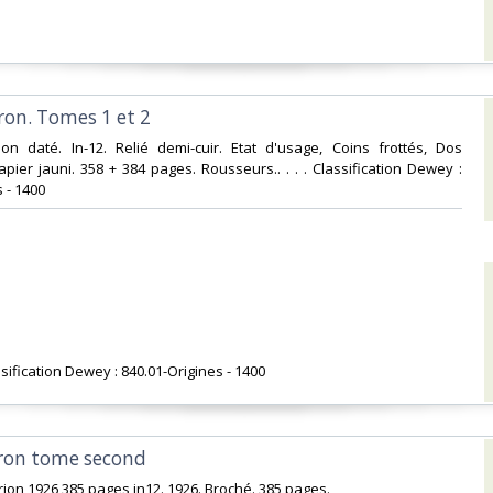
on. Tomes 1 et 2‎
Non daté. In-12. Relié demi-cuir. Etat d'usage, Coins frottés, Dos
apier jauni. 358 + 384 pages. Rousseurs.. . . . Classification Dewey :
 - 1400‎
sification Dewey : 840.01-Origines - 1400‎
ron tome second‎
ion 1926 385 pages in12. 1926. Broché. 385 pages.‎