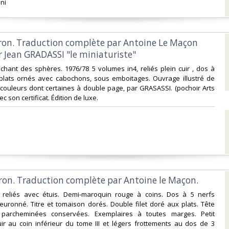
ni‎
ron. Traduction complète par Antoine Le Maçon
ar Jean GRADASSI "le miniaturiste"‎
e chant des sphères. 1976/78 5 volumes in4, reliés plein cuir , dos à
 plats ornés avec cabochons, sous emboitages. Ouvrage illustré de
couleurs dont certaines à double page, par GRASASSI. (pochoir Arts
c son certificat. Édition de luxe.‎
ron. Traduction complète par Antoine le Maçon.‎
 reliés avec étuis. Demi-maroquin rouge à coins. Dos à 5 nerfs
leuronné. Titre et tomaison dorés. Double filet doré aux plats. Tête
 parcheminées conservées. Exemplaires à toutes marges. Petit
r au coin inférieur du tome III et légers frottements au dos de 3