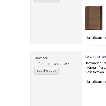
‎ Classificatio
‎Le décamér
‎Boccace‎
‎Flammarion. 
Reference : RO40012356
Intérieur frai
See the book
Classification 
‎ Classificatio