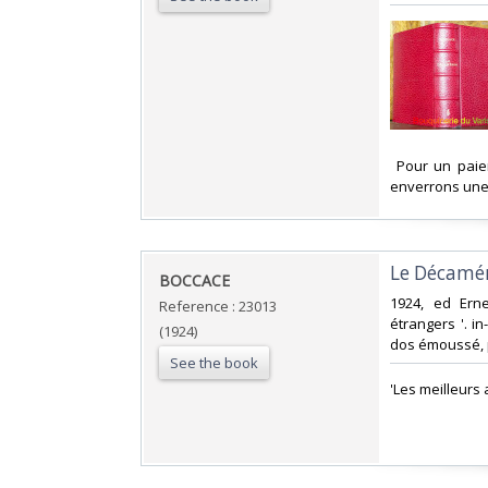
‎ Pour un pai
enverrons une 
‎Le Décamé
‎BOCCACE‎
‎1924, ed Ern
Reference : 23013
étrangers '. in
(1924)
dos émoussé, p
See the book
‎'Les meilleurs