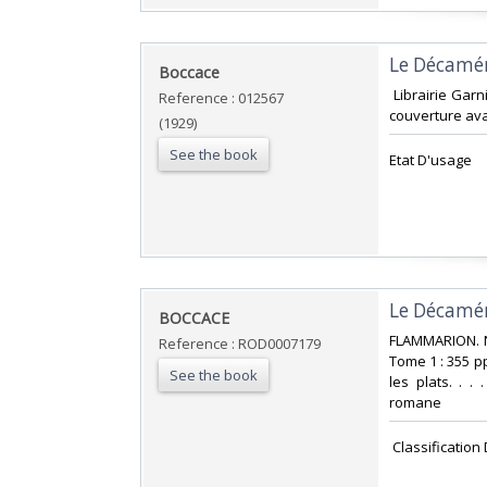
‎Le Décamér
‎Boccace‎
‎ Librairie Ga
Reference : 012567
couverture ava
(1929)
See the book
‎Etat D'usage ‎
‎Le Décamé
‎BOCCACE‎
‎FLAMMARION. N
Reference : ROD0007179
Tome 1 : 355 pp
See the book
les plats. . .
romane‎
‎ Classificatio