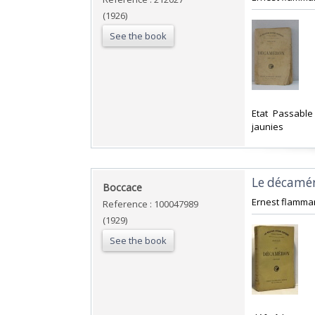
(1926)
See the book
‎Etat Passabl
jaunies‎
‎Le décamé
‎Boccace‎
‎Ernest flammar
Reference : 100047989
(1929)
See the book