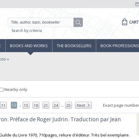
CART
Search by criteria
E
BOOKS AND WORKS
THE BOOKSELLERS
BOOK PROFESSIONS
cio
Nearby only
...
...
12
Exact page number
11
15
18
21
24
25
Next
on. Préface de Roger Judrin. Traduction par Jean
Guilde du Livre 1970, 710pages, reliure d'éditeur. Très bel exemplaire.‎