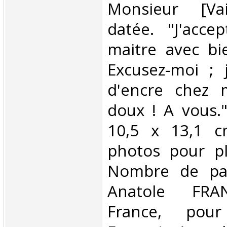
Monsieur [Vai
datée. "J'acc
maitre avec bie
Excusez-moi ; 
d'encre chez m
doux ! A vous.
10,5 x 13,1 c
photos pour pl
Nombre de pa
Anatole FRA
France, pour 