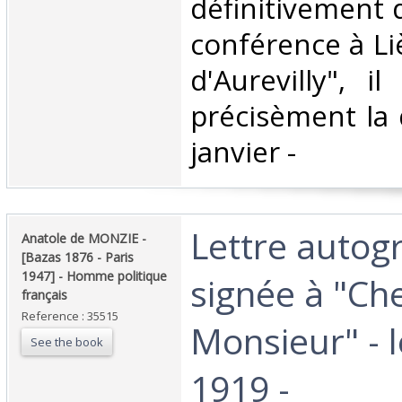
définitivement 
conférence à Li
d'Aurevilly", il
précisèment la 
janvier - ‎
‎Lettre auto
‎Anatole de MONZIE -
[Bazas 1876 - Paris
1947] - Homme politique
signée à "Ch
français‎
Reference : 35515
Monsieur" - 
See the book
1919 -‎