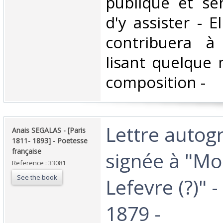
publique et se
d'y assister - E
contribuera à 
lisant quelque
composition - ‎
‎Lettre auto
‎Anais SEGALAS - [Paris
1811- 1893] - Poetesse
française‎
signée à "Mo
Reference : 33081
See the book
Lefevre (?)" -
1879 -‎