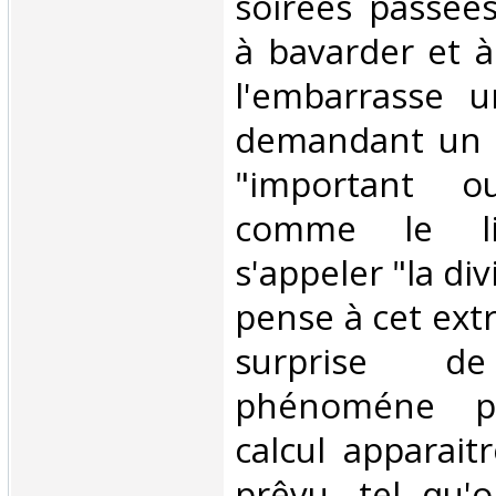
soirées passée
à bavarder et à 
l'embarrasse 
demandant un e
"important o
comme le liv
s'appeler "la div
pense à cet extra
surprise 
phénoméne p
calcul apparait
prêvu, tel qu'o