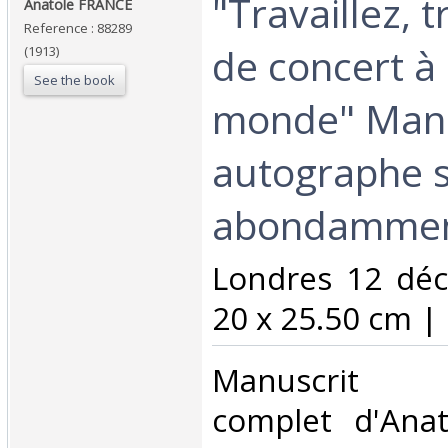
‎"Travaillez, 
‎Anatole FRANCE‎
Reference : 88289
de concert à 
(1913)
See the book
monde" Manu
autographe 
abondamment
‎Londres 12 dé
20 x 25.50 cm | e
‎Manuscrit 
complet d'Anat