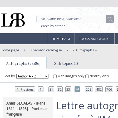
Search by criteria
HOME PAGE
BOOKS AND WORKS
Home page
Thematic catalogue
Autographs
Autographs (23286)
Sub topics (1)
Sort by
With images only
Nearby only
...
...
34
Previous
1
31
32
33
258
482
706
‎Lettre auto
‎Anais SEGALAS - [Paris
1811 - 1893] - Poetesse
française‎