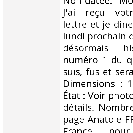
Non datée. "Mo
J'ai reçu vot
lettre et je dine
lundi prochain 
désormais hi
numéro 1 du qu
suis, fus et ser
Dimensions : 1
État : Voir phot
détails. Nombr
page Anatole F
France, pour 