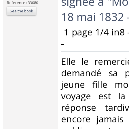
signée à "Mon
Reference : 33080
See the book
18 mai 1832 -
‎ 1 page 1/4 in8
-‎
‎Elle le remerc
demandé sa p
jeune fille m
voyage est la
réponse tardi
encore jamais