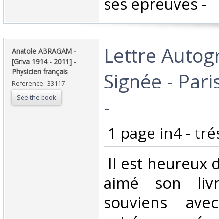
ses épreuves - ‎
‎Lettre Auto
‎Anatole ABRAGAM -
[Griva 1914 - 2011] -
Physicien français‎
Signée - Pari
Reference : 33117
See the book
-‎
‎ 1 page in4 - tré
‎ Il est heureux 
aimé son liv
souviens avec