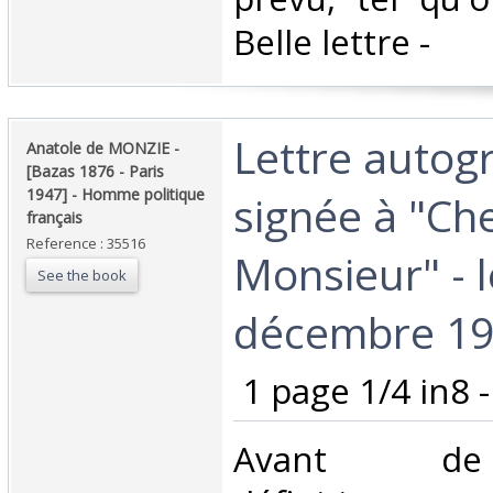
Belle lettre - ‎
‎Lettre auto
‎Anatole de MONZIE -
[Bazas 1876 - Paris
1947] - Homme politique
signée à "Ch
français‎
Reference : 35516
Monsieur" - l
See the book
décembre 190
‎ 1 page 1/4 in8 -
‎Avant d