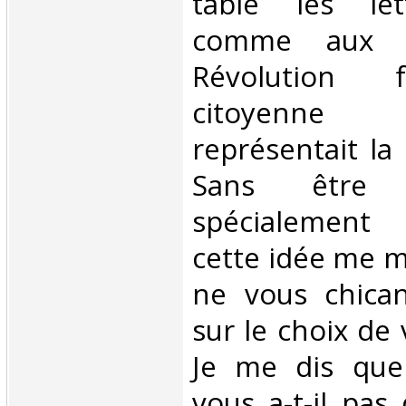
table les let
comme aux f
Révolution f
citoyenn
représentait la
Sans être
spécialement 
cette idée me me
ne vous chican
sur le choix de
Je me dis que
vous a-t-il pas