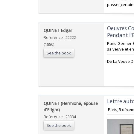
passer,certain
‎Oeuvres Co
‎QUINET Edgar‎
Pendant l'Ex
Reference : 22222
‎Paris Germer 
(1880)
sa veuve et en
See the book
‎De La Veuve D
‎Lettre aut
‎QUINET (Hermione, épouse
d'Edgar)‎
‎ Paris, 5 décem
Reference : 23334
See the book