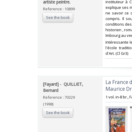
artiste peintre.‎
instituteur à 
explique ses m
Reference : 10899
ne savoir ce 
See the book
compris. Il so
conditions des 
historien , rom
Imbourg au ver
‎Intéressante l
l'école tradit
d'Art. (Cl Gr3) ‎
‎La France 
‎[Fayard] - ‎ ‎QUILLIET,
Maurice Dr
Bernard‎
‎1 vol. in-8 br.,
Reference : 70329
(1998)
See the book