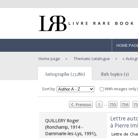
HOME PAG
Home page
Thematic catalogue
Autog
Autographs (23286)
Sub topics (1)
Sort by
With images only
...
Previous
1
755
756
7
‎Lettre aut
‎QUILLERY Roger
à Pierre Imb
(Ronchamp, 1914 -
Dammarie-les-Lys, 1991),
‎ Lettre de Ch