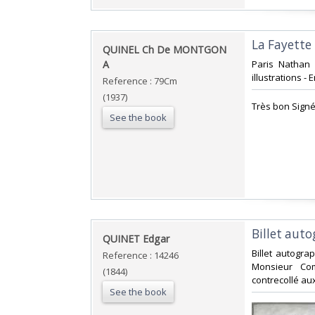
‎La Fayette‎
‎QUINEL Ch De MONTGON
A‎
‎Paris Nathan
illustrations - 
Reference : 79Cm
(1937)
‎Très bon Signé 
See the book
‎Billet aut
‎QUINET Edgar‎
‎Billet autogr
Reference : 14246
Monsieur Com
(1844)
contrecollé au
See the book