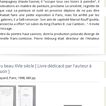
Champagney (Haute-Saone), il “occupe tous ses loisirs à peindre“, il
otivations en matière de peinture, proclame sa sincérité, regrette de
que vaut sa peinture et isolé en province déplore de ne pas être
uhaitait faire une petite exposition à Paris, mais fut arrêté par les
galeries, il a failli renoncer. Son ami de captivité Marcel Rouff (poète,
ancier) lui a offert “un salon du King Charles 8 , rue Cambon…“. Il invite
nissage.‎
ettre du peintre haut saonois, dont la production picturale diverge de
ionnelle franc-comtoise. Pierre Imbourg était directeur de l'Amateur
du beau XVIe siècle [ Livre dédicacé par l'auteur à
uon ]‎
 Fayard, Paris, 1998, 683 pp.‎