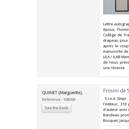
‎Lettre autogr
époux, l'homm
Collège de Fr
drapeau pour l
après le coup
manuscrite de
LILA / ILAB Mem
de nous préve
une réserve. ‎
‎Frosini de 
‎QUINET (Marguerite).‎
‎ S.l.n.d. [Im
Reference : 108268
l'éditeur, 319
See the book
d'auteur avec 
Bandeau promo
Bosquet, Jacqu