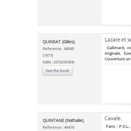
‎Lazare et se
‎QUINSAT (Gilles).‎
‎ Gallimard, c
Reference : 66045
originale. Ex
(1977)
Couverture un 
ISBN : 2070295958
See the book
‎Cavale. ‎
‎QUINTANE (Nathalie).‎
‎ Paris : P.O.
Reference : 46470