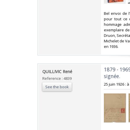
‎Bel envoi de
pour tout ce 
hommage admir
exemplaire de
Druon, Secréta
Michelet de Va
en 1936.‎
‎1879 - 196
‎QUILLIVIC René‎
signée.‎
Reference : 4839
‎25 juin 1926 :
See the book