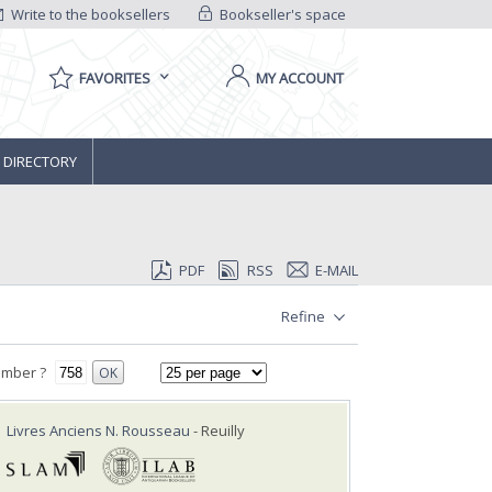
Write to the booksellers
Bookseller's space
FAVORITES
MY ACCOUNT
 DIRECTORY
PDF
RSS
E-MAIL
Refine
umber ?
OK
Livres Anciens N. Rousseau
- Reuilly