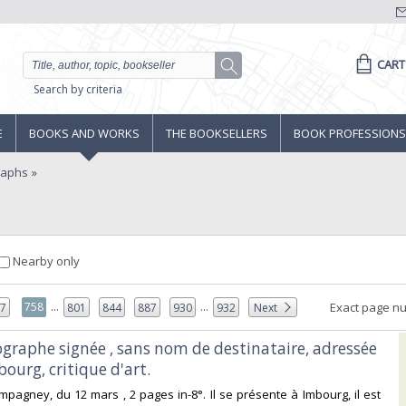
CART
Search by criteria
E
BOOKS AND WORKS
THE BOOKSELLERS
BOOK PROFESSIONS
raphs
Nearby only
...
...
758
Exact page n
57
801
844
887
930
932
Next
ographe signée , sans nom de destinataire, adressée
ourg, critique d'art. ‎
ampagney, du 12 mars , 2 pages in-8°. Il se présente à Imbourg, il est