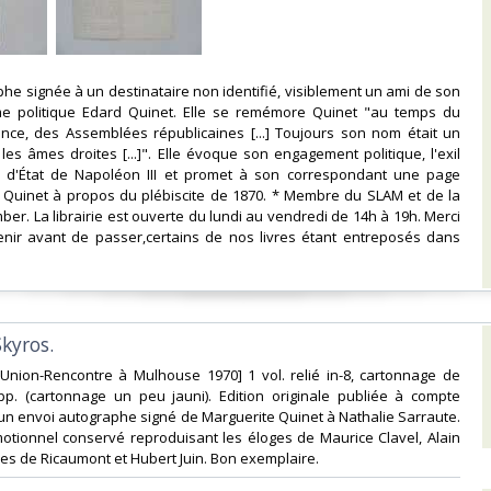
aphe signée à un destinataire non identifié, visiblement un ami de son
e politique Edard Quinet. Elle se remémore Quinet "au temps du
ance, des Assemblées républicaines [...] Toujours son nom était un
es âmes droites [...]". Elle évoque son engagement politique, l'exil
 d'État de Napoléon III et promet à son correspondant une page
 Quinet à propos du plébiscite de 1870. * Membre du SLAM et de la
ber. La librairie est ouverte du lundi au vendredi de 14h à 19h. Merci
nir avant de passer,certains de nos livres étant entreposés dans
Skyros.‎
pr. Union-Rencontre à Mulhouse 1970] 1 vol. relié in-8, cartonnage de
 pp. (cartonnage un peu jauni). Edition originale publiée à compte
un envoi autographe signé de Marguerite Quinet à Nathalie Sarraute.
tionnel conservé reproduisant les éloges de Maurice Clavel, Alain
es de Ricaumont et Hubert Juin. Bon exemplaire.‎