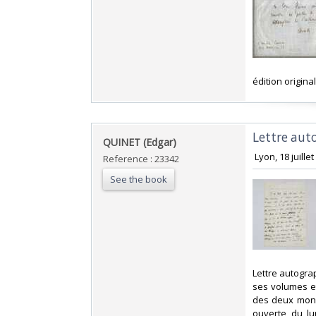
‎édition original
‎Lettre aut
‎QUINET (Edgar)‎
‎ Lyon, 18 juill
Reference : 23342
See the book
‎Lettre autogra
ses volumes et
des deux mond
ouverte du lu