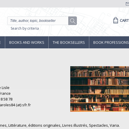
CART
Search by criteria
E
BOOKS AND WORKS
THE BOOKSELLERS
BOOK PROFESSIONS
 Lisle
France
18 58 78
paroles84 (at) sfr.fr
, Littérature, éditions originales, Livres illustrés, Spectacles, Varia.