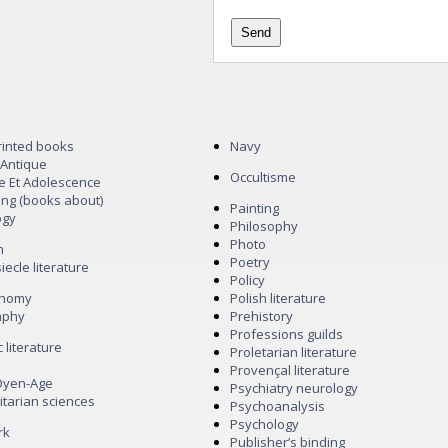
printed books
Navy
 Antique
Occultisme
ce Et Adolescence
ing (books about)
Painting
ogy
Philosophy
Photo
n
Poetry
siecle literature
Policy
onomy
Polish literature
aphy
Prehistory
Professions guilds
c literature
Proletarian literature
Provençal literature
Oyen-Age
Psychiatry neurology
itarian sciences
Psychoanalysis
Psychology
rk
Publisher’s binding