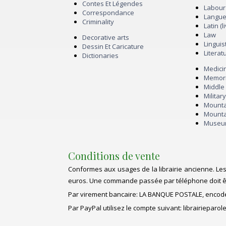
Contes Et Légendes
Labou
Correspondance
Langu
Criminality
Latin (
Law
Decorative arts
Linguis
Dessin Et Caricature
Literat
Dictionaries
Medici
Memor
Middl
Militar
Mount
Mount
Muse
Conditions de vente
Conformes aux usages de la librairie ancienne. Les 
euros. Une commande passée par téléphone doit être
Par virement bancaire: LA BANQUE POSTALE, encoder
Par PayPal utilisez le compte suivant: librairieparole