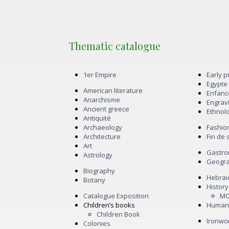
Thematic catalogue
1er Empire
Early 
Egypte
American literature
Enfan
Anarchisme
Engrav
Ancient greece
Ethnol
Antiquité
Archaeology
Fashio
Architecture
Fin de 
Art
Gastr
Astrology
Geogr
Biography
Hebrai
Botany
History
Catalogue Exposition
M
Children’s books
Human
Children Book
Ironwo
Colonies