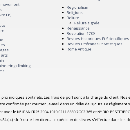
r movement
Regionalism
es
Religions
livre En)
Reliure
Reliure signée
tics
Renaissance
ure
Revolution 1789
Revues Historiques Et Scientifiques
ne
Revues Littéraires Et Artistiques
ies
Rome Antique
e ages
y arts
ain
aineering climbing
ums
prix indiqués sont nets. Les frais de port sont à la charge du client. No
 confirmée par courrier , e-mail dans un délai de 8 jours. Le règlement
 avec le N° IBAN:FR25 2004 1010 0211 8880 7G02 365 et N° BIC: PSSTFRPP
s84 (at) sfr.fr ou le lien direct. L'expédition des livres s'effectue dans les