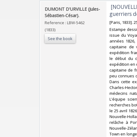
‎ [NOUVELL
‎DUMONT D'URVILLE (Jules-
guerriers 
Sébastien-César).‎
‎[Paris, 1833]. 
Reference : LBW-5462
‎Estampe dessi
(1833)
issue du Voya
See the book
années 1826, 
capitaine de 
expédition fra
le début du 
expédition en 
capitaine de f
peu connues d
Dans cette ex
Charles-Hecto
médecins natu
L'équipe scie
recherches bot
le 25 avril 182
Nouvelle-Hollan
relâche à Por
Nouvelle-Zéland
Town en longea