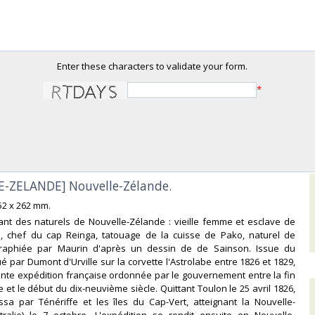
Enter these characters to validate your form.
*
E-ZELANDE] Nouvelle-Zélande.‎
352 x 262 mm.‎
rant des naturels de Nouvelle-Zélande : vieille femme et esclave de
, chef du cap Reinga, tatouage de la cuisse de Pako, naturel de
graphiée par Maurin d'après un dessin de de Sainson. Issue du
é par Dumont d'Urville sur la corvette l'Astrolabe entre 1826 et 1829,
ante expédition française ordonnée par le gouvernement entre la fin
 et le début du dix-neuvième siècle. Quittant Toulon le 25 avril 1826,
ssa par Ténériffe et les îles du Cap-Vert, atteignant la Nouvelle-
tralie) le 7 octobre. L'expédition se rendit ensuite en Nouvelle-