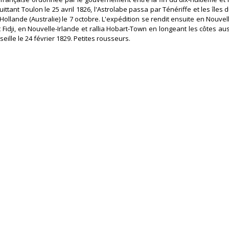
ittant Toulon le 25 avril 1826, l'Astrolabe passa par Ténériffe et les îles 
Hollande (Australie) le 7 octobre. L'expédition se rendit ensuite en Nouve
 Fidji, en Nouvelle-Irlande et rallia Hobart-Town en longeant les côtes au
seille le 24 février 1829. Petites rousseurs.‎