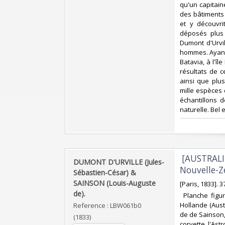
qu'un capitaine
des bâtiments 
et y découvri
déposés plus
Dumont d'Urvi
hommes. Ayant 
Batavia, à l'îl
résultats de c
ainsi que plu
mille espèces 
échantillons d
naturelle. Bel 
‎ [AUSTRAL
‎DUMONT D'URVILLE (Jules-
Nouvelle-Zé
Sébastien-César) &
SAINSON (Louis-Auguste
‎[Paris, 1833]. 
de).‎
‎ Planche figu
Hollande (Aus
Reference : LBW061b0
de de Sainson,
(1833)
corvette l'Ast