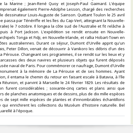
de la Marine ; Jean-René Quoy et Joseph-Paul Gaimard. L'équipe
comprenait également Pierre-Adolphe Lesson, chargé des recherches
le dessinateur Louis-Auguste de Sainson. Quittant Toulon le 25 avril
be passa par Ténériffe et les îles du Cap-Vert, atteignant la Nouvelle-
alie) le 7 octobre. Il longea la côte sud de l'Australie et fit relâche à
puis à Port Jackson. L'expédition se rendit ensuite en Nouvelle-
rchipels Tonga et Fidji, en Nouvelle-Irlande, et rallia Hobart-Town en
ôtes australiennes. Durant ce séjour, Dumont d'Urville apprit qu'un
ais, Peter Dillon, venait de découvrir à Vanikoro les débris d'un des
a Pérouse. Changeant ses programmes, il se rendit sur les lieux et y
 carcasses des deux navires et plusieurs objets qui furent déposés
usée naval de Paris. Pour commémorer ce naufrage, Dumont d'Urville
n monument à la mémoire de La Pérouse et de ses hommes. Ayant
on, il entama le chemin du retour en faisant escale à Batavia, à l'île
a Réunion, et parvint à Marseille le 24 février 1829. Les résultats de
ion furent considérables ; soixante-cinq cartes et plans ainsi que
iers de planches anatomiques et de dessins, plus de dix mille espèces
ès de sept mille espèces de plantes et d'innombrables échantillons
 qui enrichirent les collections du Muséum d'histoire naturelle. Bel
arellé à l'époque.‎