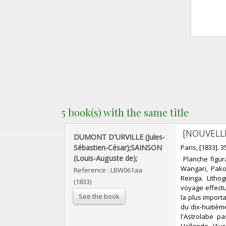
5 book(s) with the same title
‎ [NOUVELL
‎DUMONT D'URVILLE (Jules-
Sébastien-César);SAINSON
‎Paris, [1833]. 
(Louis-Auguste de);‎
‎ Planche figu
Wangari, Pako
Reference : LBW061aa
Reinga. Litho
(1833)
voyage effectu
See the book
la plus import
du dix-huitième
l'Astrolabe pa
Hollande (Aus