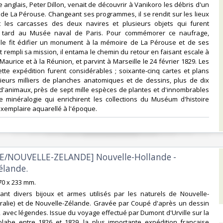
 anglais, Peter Dillon, venait de découvrir à Vanikoro les débris d'un
de La Pérouse. Changeant ses programmes, il se rendit sur les lieux
t les carcasses des deux navires et plusieurs objets qui furent
 tard au Musée naval de Paris. Pour commémorer ce naufrage,
lle fit édifier un monument à la mémoire de La Pérouse et de ses
rempli sa mission, il entama le chemin du retour en faisant escale à
e Maurice et à la Réunion, et parvint à Marseille le 24 février 1829. Les
ette expédition furent considérables ; soixante-cinq cartes et plans
sieurs milliers de planches anatomiques et de dessins, plus de dix
d'animaux, près de sept mille espèces de plantes et d'innombrables
e minéralogie qui enrichirent les collections du Muséum d'histoire
exemplaire aquarellé à l'époque.‎
IE/NOUVELLE-ZELANDE] Nouvelle-Hollande -
lande.‎
370 x 233 mm.‎
rant divers bijoux et armes utilisés par les naturels de Nouvelle-
tralie) et de Nouvelle-Zélande. Gravée par Coupé d'après un dessin
 avec légendes. Issue du voyage effectué par Dumont d'Urville sur la
rolabe entre 1826 et 1829, la plus importante expédition française