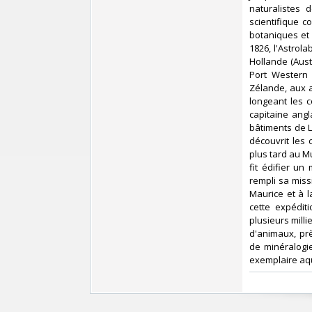
naturalistes 
scientifique 
botaniques et 
1826, l'Astrola
Hollande (Austr
Port Western 
Zélande, aux a
longeant les c
capitaine angl
bâtiments de L
découvrit les
plus tard au M
fit édifier u
rempli sa missi
Maurice et à l
cette expédit
plusieurs mill
d'animaux, pr
de minéralogie
exemplaire aqu