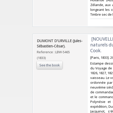
Zélande, aux a
longeant les c
Timbre sec de 
‎ [NOUVELL
‎DUMONT D'URVILLE (Jules-
naturels d
Sébastien-César).‎
Cook.‎
Reference : LBW-5465
‎[Paris, 1833]. 
(1833)
‎Estampe dessi
See the book
du Voyage de l
1826, 1827, 18
vaisseau. Le v
ordonnée par 
neuvième sièc
de commandant 
et le command
Polynésie et
expédition, Du
Jacquinot, s