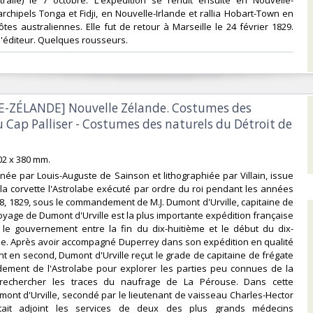
rchipels Tonga et Fidji, en Nouvelle-Irlande et rallia Hobart-Town en
ôtes australiennes. Elle fut de retour à Marseille le 24 février 1829.
l'éditeur. Quelques rousseurs.‎
E-ZÉLANDE] Nouvelle Zélande. Costumes des
u Cap Palliser - Costumes des naturels du Détroit de
202 x 380 mm.‎
née par Louis-Auguste de Sainson et lithographiée par Villain, issue
a corvette l'Astrolabe exécuté par ordre du roi pendant les années
28, 1829, sous le commandement de M.J. Dumont d'Urville, capitaine de
oyage de Dumont d'Urville est la plus importante expédition française
le gouvernement entre la fin du dix-huitième et le début du dix-
le. Après avoir accompagné Duperrey dans son expédition en qualité
en second, Dumont d'Urville reçut le grade de capitaine de frégate
ement de l'Astrolabe pour explorer les parties peu connues de la
 rechercher les traces du naufrage de La Pérouse. Dans cette
mont d'Urville, secondé par le lieutenant de vaisseau Charles-Hector
'était adjoint les services de deux des plus grands médecins