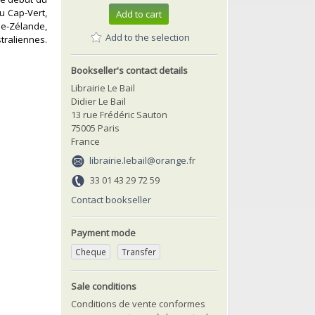
du Cap-Vert,
Add to cart
lle-Zélande,
Add to the selection
straliennes.
Bookseller's contact details
Librairie Le Bail
Didier Le Bail
13 rue Frédéric Sauton
75005 Paris
France
librairie.lebail@orange.fr
33 01 43 29 72 59
Contact bookseller
Payment mode
Cheque
Transfer
Sale conditions
Conditions de vente conformes