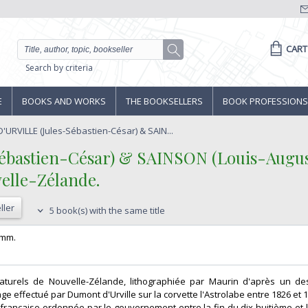
CART
Search by criteria
E
BOOKS AND WORKS
THE BOOKSELLERS
BOOK PROFESSIONS
URVILLE (Jules-Sébastien-César) & SAIN...
bastien-César) & SAINSON (Louis-Auguste
lle-Zélande.‎
ller
5 book(s) with the same title
 mm.‎
naturels de Nouvelle-Zélande, lithographiée par Maurin d'après un d
e effectué par Dumont d'Urville sur la corvette l'Astrolabe entre 1826 et 1
française ordonnée par le gouvernement entre la fin du dix-huitième et 