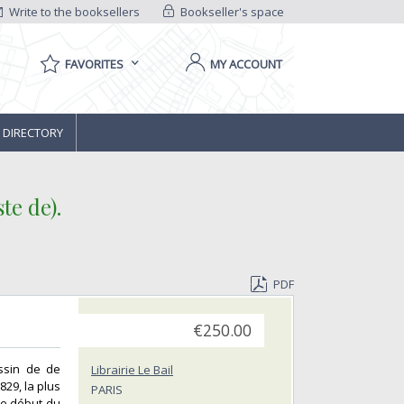
Write to the booksellers
Bookseller's space
FAVORITES
MY ACCOUNT
 DIRECTORY
 de).‎
PDF
€250.00
essin de de
Librairie Le Bail
829, la plus
PARIS
le début du