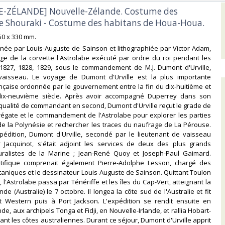
E-ZÉLANDE] Nouvelle-Zélande. Costume des
de Shouraki - Costume des habitans de Houa-Houa.‎
250 x 330 mm.‎
née par Louis-Auguste de Sainson et lithographiée par Victor Adam,
ge de la corvette l'Astrolabe exécuté par ordre du roi pendant les
1827, 1828, 1829, sous le commandement de M.J. Dumont d'Urville,
vaisseau. Le voyage de Dumont d'Urville est la plus importante
nçaise ordonnée par le gouvernement entre la fin du dix-huitième et
dix-neuvième siècle. Après avoir accompagné Duperrey dans son
qualité de commandant en second, Dumont d'Urville reçut le grade de
régate et le commandement de l'Astrolabe pour explorer les parties
e la Polynésie et rechercher les traces du naufrage de La Pérouse.
pédition, Dumont d'Urville, secondé par le lieutenant de vaisseau
r Jacquinot, s'était adjoint les services de deux des plus grands
ralistes de la Marine ; Jean-René Quoy et Joseph-Paul Gaimard.
ntifique comprenait également Pierre-Adolphe Lesson, chargé des
aniques et le dessinateur Louis-Auguste de Sainson. Quittant Toulon
6, l'Astrolabe passa par Ténériffe et les îles du Cap-Vert, atteignant la
de (Australie) le 7 octobre. Il longea la côte sud de l'Australie et fit
t Western puis à Port Jackson. L'expédition se rendit ensuite en
e, aux archipels Tonga et Fidji, en Nouvelle-Irlande, et rallia Hobart-
nt les côtes australiennes. Durant ce séjour, Dumont d'Urville apprit