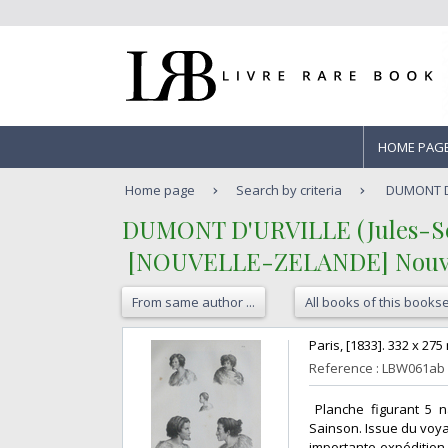
HOME PAG
Home page
Search by criteria
DUMONT D'
‎DUMONT D'URVILLE (Jules-Sé
‎ [NOUVELLE-ZELANDE] Nouve
From same author ...
All books of this bookse
‎Paris, [1833]. 332 x 275
Reference : LBW061ab
‎ Planche figurant 5 
Sainson. Issue du voyag
importante expédition 