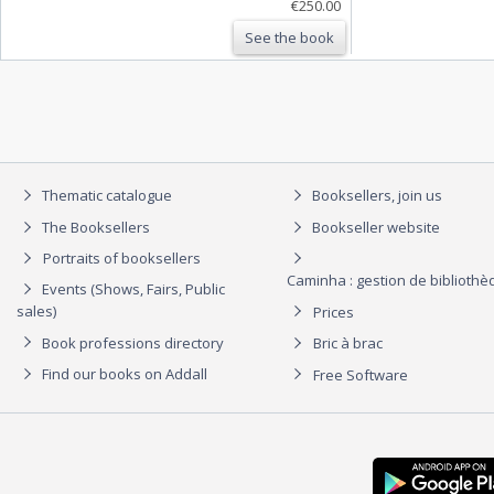
€250.00
See the book
Thematic catalogue
Booksellers, join us
The Booksellers
Bookseller website
Portraits of booksellers
Caminha : gestion de biblioth
Events (Shows, Fairs, Public
sales)
Prices
Book professions directory
Bric à brac
Find our books on Addall
Free Software