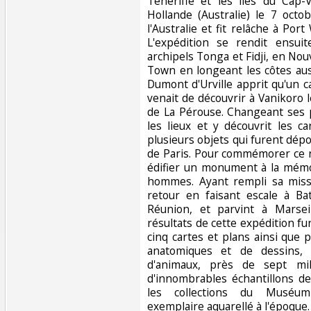
Ténériffe et les îles du Cap-V
Hollande (Australie) le 7 octo
l'Australie et fit relâche à Por
L'expédition se rendit ensui
archipels Tonga et Fidji, en Nouv
Town en longeant les côtes aus
Dumont d'Urville apprit qu'un ca
venait de découvrir à Vanikoro 
de La Pérouse. Changeant ses 
les lieux et y découvrit les c
plusieurs objets qui furent dép
de Paris. Pour commémorer ce n
édifier un monument à la mémo
hommes. Ayant rempli sa miss
retour en faisant escale à Bat
Réunion, et parvint à Marsei
résultats de cette expédition fu
cinq cartes et plans ainsi que 
anatomiques et de dessins, 
d'animaux, près de sept mi
d'innombrables échantillons de
les collections du Muséum 
exemplaire aquarellé à l'époque.‎