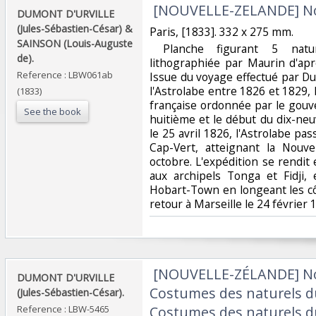
‎ [NOUVELLE-ZELANDE] No
‎DUMONT D'URVILLE
(Jules-Sébastien-César) &
‎Paris, [1833]. 332 x 275 mm.‎
SAINSON (Louis-Auguste
‎ Planche figurant 5 natur
de).‎
lithographiée par Maurin d'ap
Reference : LBW061ab
Issue du voyage effectué par Du
l'Astrolabe entre 1826 et 1829,
(1833)
française ordonnée par le gouv
See the book
huitième et le début du dix-neu
le 25 avril 1826, l'Astrolabe pas
Cap-Vert, atteignant la Nouvel
octobre. L'expédition se rendit
aux archipels Tonga et Fidji, 
Hobart-Town en longeant les côt
retour à Marseille le 24 février 
‎ [NOUVELLE-ZÉLANDE] No
‎DUMONT D'URVILLE
Costumes des naturels du
(Jules-Sébastien-César).‎
Reference : LBW-5465
Costumes des naturels du