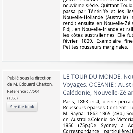
neuvième siècle. Quittant Toulon
passa par Ténériffe et les île
Nouvelle-Hollande (Australie) 
rendit ensuite en Nouvelle-Zél
Fidji, en Nouvelle-Irlande et r
les côtes australiennes. Elle f
février 1829. Exemplaire fin
Petites rousseurs marginales.‎
‎LE TOUR DU MONDE. Nou
‎Publié sous la direction
Voyages. OCEANIE : Austr
de M. Edouard Charton. ‎
Reference : 77504
Calédonie, Nouvelle-Zélan
(1863)
‎Paris, 1863 in-4, pleine perca
See the book
Rousseurs éparses. Contient : 
M. Raynal. 1863-1865 (48p.) So
en Australie.Colonie de Victor
1856 (75p.)De Sydney à Adé
Correspondance particulière