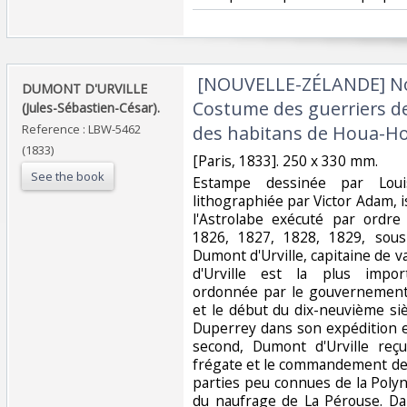
‎ [NOUVELLE-ZÉLANDE] No
‎DUMONT D'URVILLE
Costume des guerriers d
(Jules-Sébastien-César).‎
Reference : LBW-5462
des habitans de Houa-Ho
(1833)
‎[Paris, 1833]. 250 x 330 mm.‎
See the book
‎Estampe dessinée par Lou
lithographiée par Victor Adam, 
l'Astrolabe exécuté par ordr
1826, 1827, 1828, 1829, sou
Dumont d'Urville, capitaine de 
d'Urville est la plus impor
ordonnée par le gouvernement 
et le début du dix-neuvième si
Duperrey dans son expédition 
second, Dumont d'Urville reç
frégate et le commandement de 
parties peu connues de la Polyn
du naufrage de La Pérouse. Da