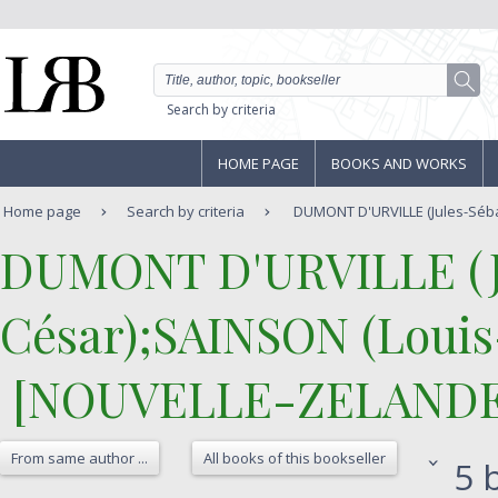
Search by criteria
HOME PAGE
BOOKS AND WORKS
Home page
Search by criteria
DUMONT D'URVILLE (Jules-Séba
‎DUMONT D'URVILLE (J
César);SAINSON (Louis-
‎ [NOUVELLE-ZELANDE]
From same author ...
All books of this bookseller
5 b