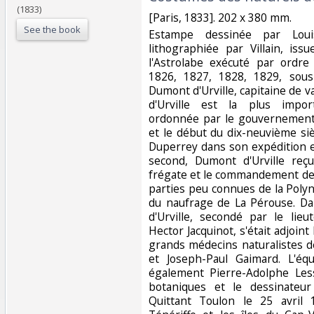
(1833)
‎[Paris, 1833]. 202 x 380 mm.‎
See the book
‎Estampe dessinée par Lou
lithographiée par Villain, is
l'Astrolabe exécuté par ordr
1826, 1827, 1828, 1829, sou
Dumont d'Urville, capitaine de 
d'Urville est la plus impor
ordonnée par le gouvernement 
et le début du dix-neuvième si
Duperrey dans son expédition 
second, Dumont d'Urville reç
frégate et le commandement de 
parties peu connues de la Polyn
du naufrage de La Pérouse. Da
d'Urville, secondé par le lie
Hector Jacquinot, s'était adjoint
grands médecins naturalistes d
et Joseph-Paul Gaimard. L'équ
également Pierre-Adolphe Les
botaniques et le dessinateur
Quittant Toulon le 25 avril 