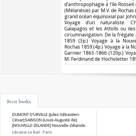
d'anthropophagie à l'île Rossell 
(Mélanésie) par M.V. de Rochas (
grand océan équinoxial par Joh
Voyage d'un naturaliste. Ch
Galapagos et les Attolls ou ile
circumnavigation. De la frégate
1859 (3p.) Voyage à la Nouve
Rochas 1859.(4p.) Voyage à la N
Garnier 1863-1866 (120p.) Voya
M. Ferdinand de Hochstetter 185
Seen books
DUMONT D'URVILLE (Jules-Sébastien-
César);SAINSON (Louis-Auguste de);
[NOUVELLE-ZELANDE] Nouvelle-Zélande.
Librairie Le Bail
-
Paris