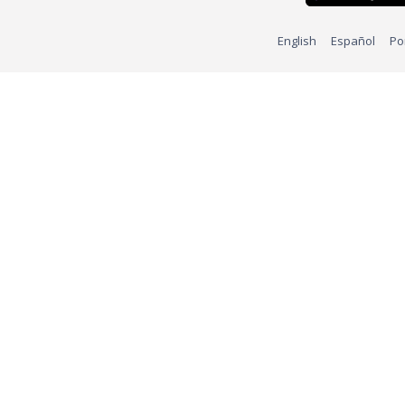
English
Español
Po