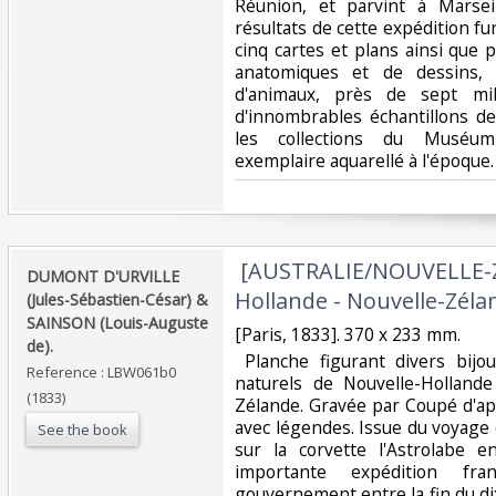
Réunion, et parvint à Marsei
résultats de cette expédition fu
cinq cartes et plans ainsi que 
anatomiques et de dessins, 
d'animaux, près de sept mi
d'innombrables échantillons de
les collections du Muséum 
exemplaire aquarellé à l'époque.‎
‎ [AUSTRALIE/NOUVELLE-
‎DUMONT D'URVILLE
Hollande - Nouvelle-Zélan
(Jules-Sébastien-César) &
SAINSON (Louis-Auguste
‎[Paris, 1833]. 370 x 233 mm.‎
de).‎
‎ Planche figurant divers bijo
Reference : LBW061b0
naturels de Nouvelle-Hollande
(1833)
Zélande. Gravée par Coupé d'ap
avec légendes. Issue du voyage 
See the book
sur la corvette l'Astrolabe 
importante expédition fr
gouvernement entre la fin du di