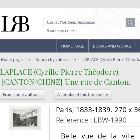
Search by criteria
HOME PAGE
BOOKS AND WORKS
Home page
Search by criteria
LAPLACE (Cyrille Pierre Théodo
‎LAPLACE (Cyrille Pierre Théodore).‎
‎ [CANTON/CHINE] Une rue de Canton.‎
From same author ...
All books of this bookseller
‎Paris, 1833-1839. 270 x 3
Reference : LBW-1990
‎ Belle vue de la vill