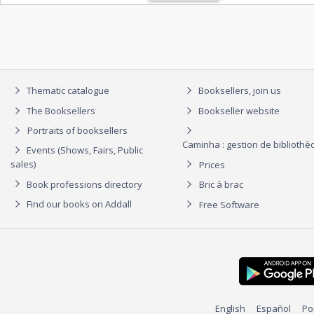
Thematic catalogue
Booksellers, join us
The Booksellers
Bookseller website
Portraits of booksellers
Caminha : gestion de biblioth
Events (Shows, Fairs, Public
sales)
Prices
Book professions directory
Bric à brac
Find our books on Addall
Free Software
English
Español
Po