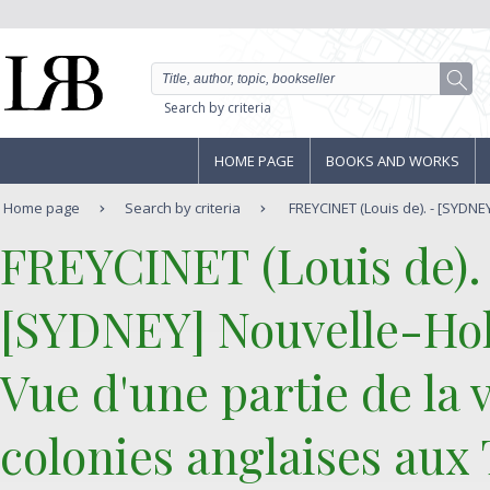
Search by criteria
HOME PAGE
BOOKS AND WORKS
Home page
Search by criteria
FREYCINET (Louis de). - [SYDNEY
‎FREYCINET (Louis de).‎
‎[SYDNEY] Nouvelle-Hol
Vue d'une partie de la 
colonies anglaises aux 