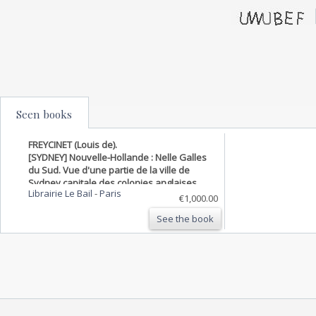
Seen books
FREYCINET (Louis de).
[SYDNEY] Nouvelle-Hollande : Nelle Galles
du Sud. Vue d'une partie de la ville de
Sydney capitale des colonies anglaises
Librairie Le Bail
-
Paris
aux Terres Australes, et de l'entrée du Port
€1,000.00
Jackson dans lequel cette ville est située.
See the book