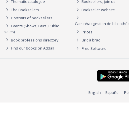
Thematic catalogue
Booksellers, join us
The Booksellers
Bookseller website
Portraits of booksellers
Caminha : gestion de biblioth
Events (Shows, Fairs, Public
sales)
Prices
Book professions directory
Bric à brac
Find our books on Addall
Free Software
English
Español
Po