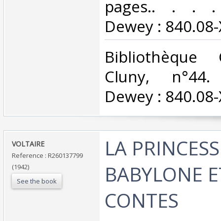
pages.. . . . 
Dewey : 840.08-X
‎Bibliothèque
Cluny, n°44. C
Dewey : 840.08-X
‎LA PRINCES
‎VOLTAIRE‎
Reference : R260137799
BABYLONE E
(1942)
See the book
CONTES‎