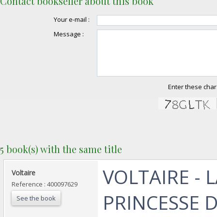
Contact bookseller about this book
Your e-mail :
Message :
Enter these char
5 book(s) with the same title
‎VOLTAIRE - 
‎Voltaire‎
Reference : 400097629
PRINCESSE 
See the book