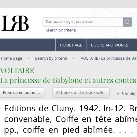
Search by criteria
HOME PAGE
BOOKS AND WORKS
Home page
Search by criteria
VOLTAIRE - La princesse de Bab
‎VOLTAIRE‎
‎La princesse de Babylone et autres contes‎
From same author ...
All books of this bookseller
5 book(s
‎Editions de Cluny. 1942. In-12. 
convenable, Coiffe en tête abîmée
pp., coiffe en pied abîmée. . . .