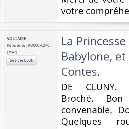
votre compréhen
‎La Princesse
‎VOLTAIRE‎
Reference : RO80070340
Babylone, et
(1942)
See the book
Contes.‎
‎DE CLUNY. 1
Broché. Bon 
convenable, Dos
Quelques rou