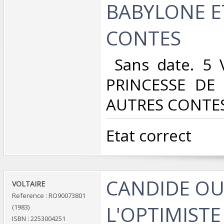
BABYLONE E
CONTES‎
‎ Sans date. 5
PRINCESSE DE
AUTRES CONTES
‎Etat correct‎
‎CANDIDE O
‎VOLTAIRE‎
Reference : RO90073801
L'OPTIMISTE 
(1983)
ISBN : 2253004251