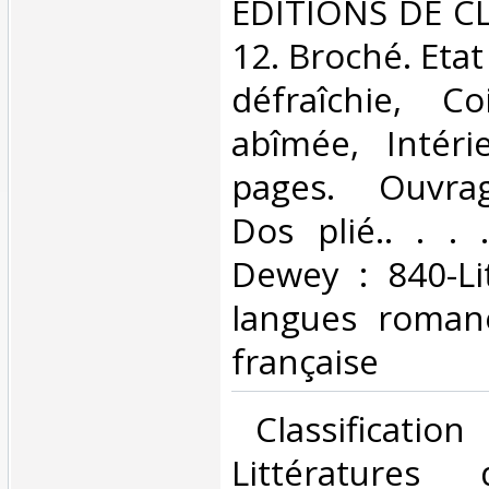
‎EDITIONS DE CL
12. Broché. Etat
défraîchie, C
abîmée, Intéri
pages. Ouvra
Dos plié.. . . .
Dewey : 840-Li
langues romane
française‎
‎ Classificatio
Littératures