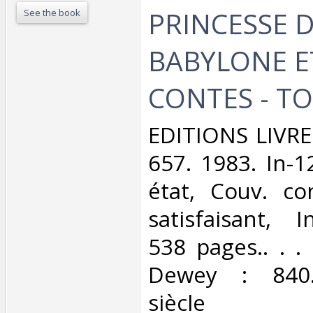
PRINCESSE 
See the book
BABYLONE E
CONTES - TOM
‎EDITIONS LIVR
657. 1983. In-1
état, Couv. co
satisfaisant, I
538 pages.. . . 
Dewey : 840.
siècle‎