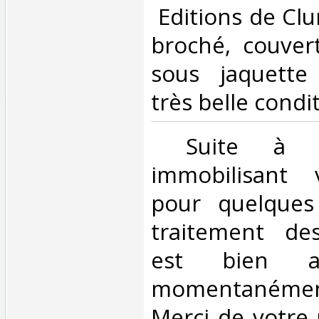
‎ Editions de Cl
broché, couver
sous jaquette
très belle conditi
‎ Suite à u
immobilisant v
pour quelques
traitement d
est bien as
momentanéme
Merci de votre 