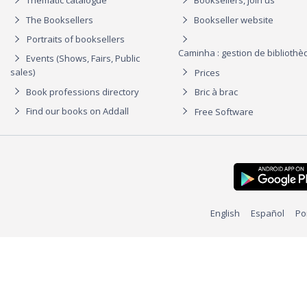
Thematic catalogue
Booksellers, join us
The Booksellers
Bookseller website
Portraits of booksellers
Caminha : gestion de biblioth
Events (Shows, Fairs, Public
sales)
Prices
Book professions directory
Bric à brac
Find our books on Addall
Free Software
English
Español
Po