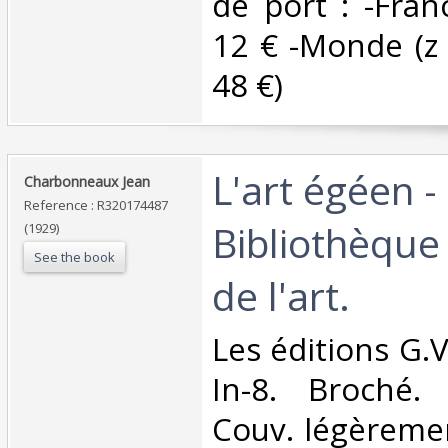
de port : -Fran
12 € -Monde (z B
48 €) ‎
‎L'art égéen -
‎Charbonneaux Jean‎
Reference : R320174487
Bibliothèque 
(1929)
See the book
de l'art.‎
‎Les éditions G.
In-8. Broché. 
Couv. légèreme