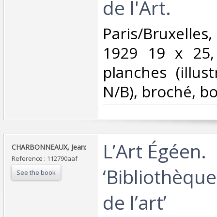
de l'Art.‎
‎Paris/Bruxelle
1929 19 x 25,
planches (illus
N/B), broché, bo
‎L’Art Égéen.
‎CHARBONNEAUX, Jean:‎
Reference : 112790aaf
‘Bibliothèque
See the book
de l’art’‎