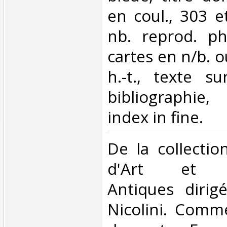
en coul., 303 e
nb. reprod. pho
cartes en n/b. o
h.-t., texte s
bibliographie,
index in fine. ‎
‎De la collecti
d'Art et d'
Antiques dirig
Nicolini. Comme