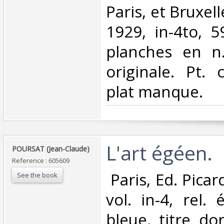
‎Paris, et Bruxel
1929, in-4to, 5
planches en n.
originale. Pt.
plat manque.‎
‎L'art égéen. ‎
‎POURSAT (Jean-Claude)‎
Reference : 605609
‎ Paris, Ed. Pica
See the book
vol. in-4, rel. 
bleue, titre dor