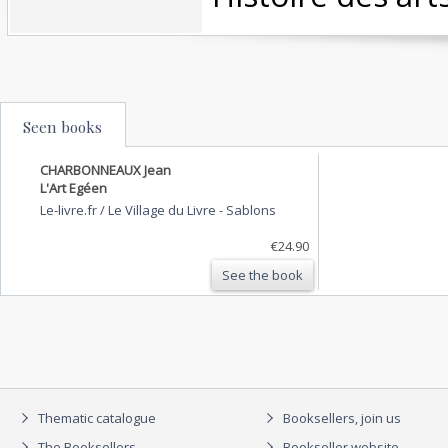
Seen books
CHARBONNEAUX Jean
L'Art Egéen
Le-livre.fr / Le Village du Livre
-
Sablons
€24.90
See the book
Thematic catalogue
Booksellers, join us
The Booksellers
Bookseller website