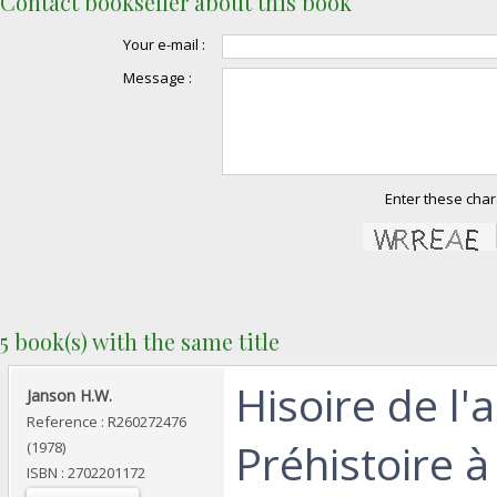
Contact bookseller about this book
Your e-mail :
Message :
Enter these char
5 book(s) with the same title
‎Hisoire de l'
‎Janson H.W.‎
Reference : R260272476
Préhistoire à
(1978)
ISBN : 2702201172