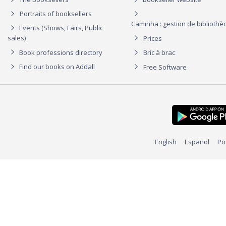
Portraits of booksellers
Caminha : gestion de biblioth
Events (Shows, Fairs, Public
sales)
Prices
Book professions directory
Bric à brac
Find our books on Addall
Free Software
English
Español
Po