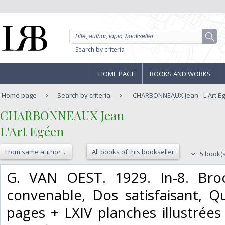
Search by criteria
HOME PAGE
BOOKS AND WORKS
Home page
Search by criteria
CHARBONNEAUX Jean - L'Art E
‎CHARBONNEAUX Jean‎
‎L'Art Egéen‎
From same author ...
All books of this bookseller
5 book(s
‎G. VAN OEST. 1929. In-8. Bro
convenable, Dos satisfaisant, Q
pages + LXIV planches illustrées e