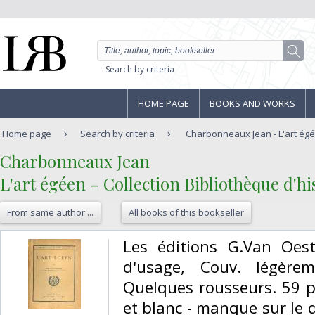
Search by criteria
HOME PAGE
BOOKS AND WORKS
Home page
Search by criteria
Charbonneaux Jean - L'art égéen
‎Charbonneaux Jean‎
‎L'art égéen - Collection Bibliothèque d'hist
From same author ...
All books of this bookseller
‎Les éditions G.Van Oest
d'usage, Couv. légère
Quelques rousseurs. 59 p
et blanc - manque sur le d