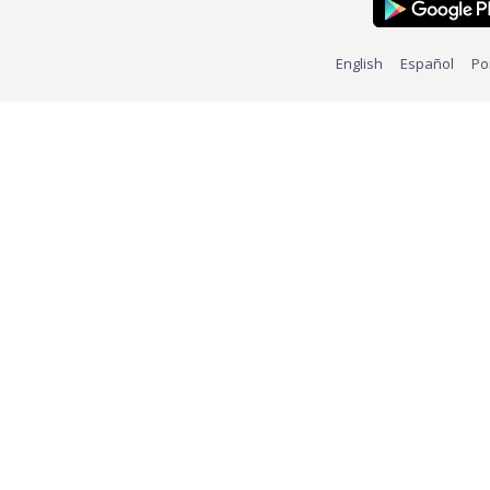
English
Español
Po