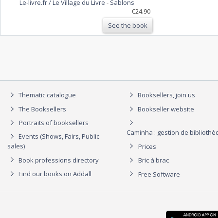
Le-livre.fr / Le Village du Livre
-
Sablons
€24.90
See the book
Thematic catalogue
Booksellers, join us
The Booksellers
Bookseller website
Portraits of booksellers
Caminha : gestion de biblioth
Events (Shows, Fairs, Public
sales)
Prices
Book professions directory
Bric à brac
Find our books on Addall
Free Software