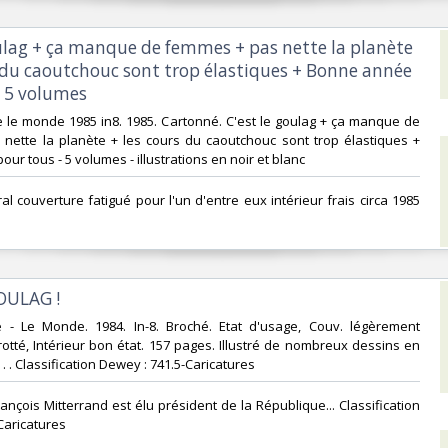
goulag + ça manque de femmes + pas nette la planète
s du caoutchouc sont trop élastiques + Bonne année
 5 volumes‎
e le monde 1985 in8. 1985. Cartonné. C'est le goulag + ça manque de
nette la planète + les cours du caoutchouc sont trop élastiques +
r tous - 5 volumes - illustrations en noir et blanc‎
al couverture fatigué pour l'un d'entre eux intérieur frais circa 1985
OULAG !‎
e - Le Monde. 1984. In-8. Broché. Etat d'usage, Couv. légèrement
otté, Intérieur bon état. 157 pages. Illustré de nombreux dessins en
. . . Classification Dewey : 741.5-Caricatures‎
rançois Mitterrand est élu président de la République... Classification
Caricatures‎