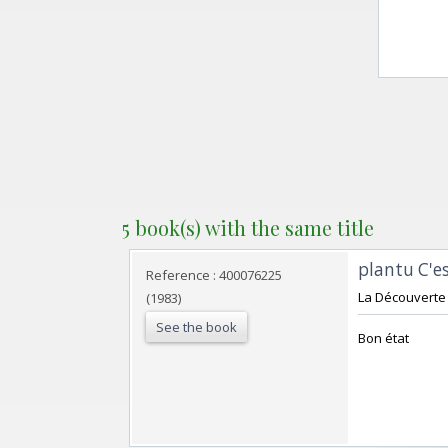
5 book(s) with the same title
‎plantu C'e
Reference : 400076225
‎La Découverte
(1983)
See the book
‎Bon état‎