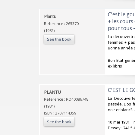
‎C'est le 
‎Plantu‎
+ les cour
Reference : 265370
pour tous -
(1985)
‎La découvertr
See the book
femmes + pas 
Bonne année pou
‎Bon Etat génér
ex libris‎
‎C'EST LE G
‎PLANTU‎
‎La Découvert
Reference : RO40086748
passée, Dos fr
(1984)
noir et blanc?. 
ISBN : 2707114359
See the book
‎10 mai 1981: F
Dewey : 741.5-