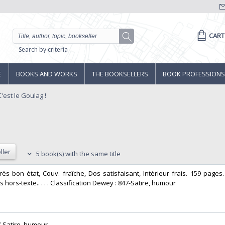
CART
Search by criteria
E
BOOKS AND WORKS
THE BOOKSELLERS
BOOK PROFESSIONS
'est le Goulag !
ller
5 book(s) with the same title
ès bon état, Couv. fraîche, Dos satisfaisant, Intérieur frais. 159 page
hors-texte.. . . . Classification Dewey : 847-Satire, humour‎
-Satire, humour‎