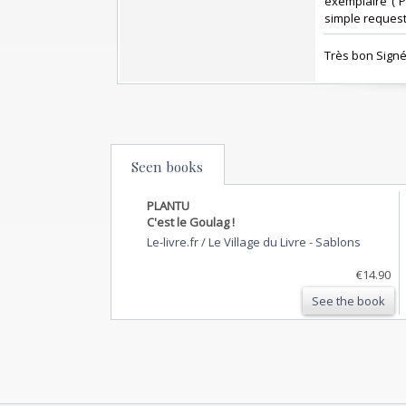
exemplaire ( 
simple request )
‎Très bon Signé 
Seen books
PLANTU
C'est le Goulag !
Le-livre.fr / Le Village du Livre
-
Sablons
€14.90
See the book