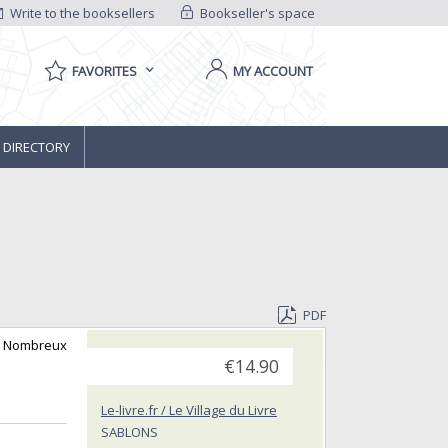
Write to the booksellers
Bookseller's space
FAVORITES
MY ACCOUNT
 DIRECTORY
PDF
s. Nombreux
€14.90
Le-livre.fr / Le Village du Livre
SABLONS