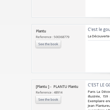
‎C'est le go
‎Plantu‎
‎La Découverte
Reference : 500368779
See the book
‎C'EST LE G
‎[Plantu ] - ‎ ‎PLANTU Plantu ‎
‎Paris La Déc
Reference : 48914
illustrée, 15
See the book
Exemplaire enri
Jean Plantureu