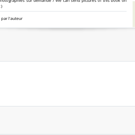
Photographies sur demande / We can send pictures of this book on
 ‎
par l'auteur ‎