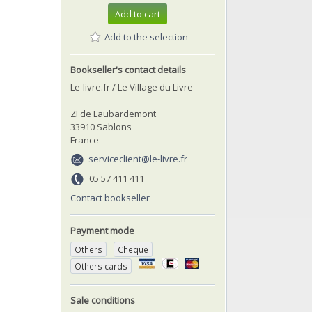
Add to cart
Add to the selection
Bookseller's contact details
Le-livre.fr / Le Village du Livre
ZI de Laubardemont
33910 Sablons
France
serviceclient@le-livre.fr
05 57 411 411
Contact bookseller
Payment mode
Others
Cheque
Others cards
Sale conditions