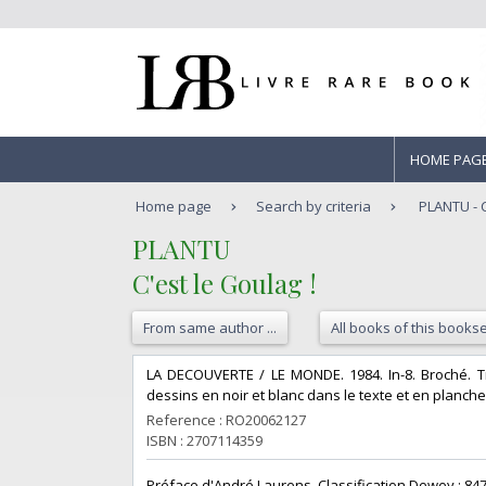
HOME PAG
Home page
Search by criteria
PLANTU - C
‎PLANTU‎
‎C'est le Goulag !‎
From same author ...
All books of this bookse
‎LA DECOUVERTE / LE MONDE. 1984. In-8. Broché. Tr
dessins en noir et blanc dans le texte et en planches 
Reference : RO20062127
ISBN : 2707114359
‎Préface d'André Laurens. Classification Dewey : 847