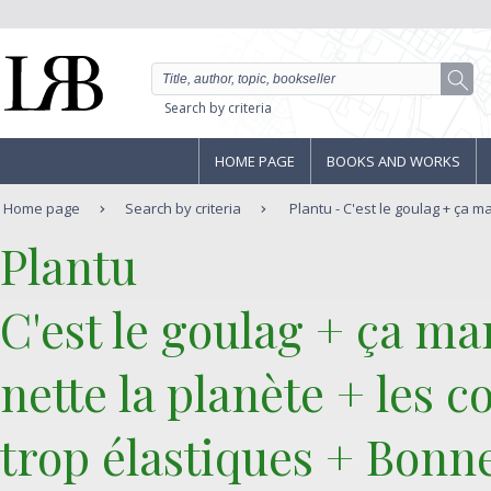
Search by criteria
HOME PAGE
BOOKS AND WORKS
Home page
Search by criteria
Plantu - C'est le goulag + ça 
‎Plantu‎
‎C'est le goulag + ça 
nette la planète + les 
trop élastiques + Bonn