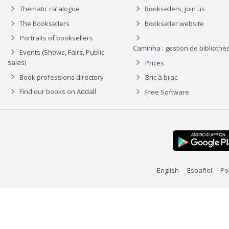
Thematic catalogue
Booksellers, join us
The Booksellers
Bookseller website
Portraits of booksellers
Caminha : gestion de biblioth
Events (Shows, Fairs, Public
sales)
Prices
Book professions directory
Bric à brac
Find our books on Addall
Free Software
English
Español
Po