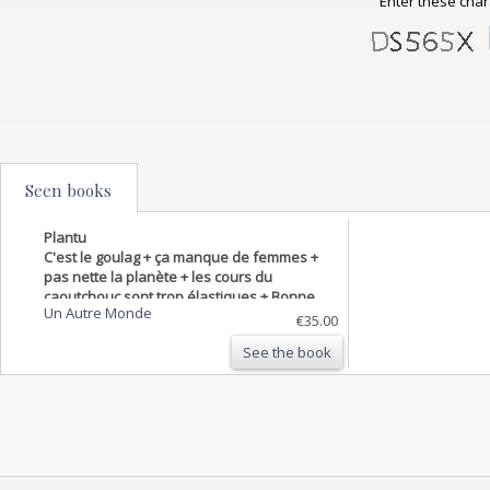
Enter these char
Seen books
Plantu
C'est le goulag + ça manque de femmes +
pas nette la planète + les cours du
caoutchouc sont trop élastiques + Bonne
Un Autre Monde
année pour tous - 5 volumes
€35.00
See the book