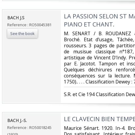
‎LA PASSION SELON ST M
‎BACH J.S‎
PIANO ET CHANT.‎
Reference : RO50045381
‎M. SENART / B. ROUDANEZ &
See the book
Broché. Etat d'usage, Tâchée,
rousseurs. 3 pages de partition
de musisue classique n°187,
artistique de Vincent D'Indy. Pr
par E. Jacotot. Tampon et insc
Quelques déchirures renforcé
conséquences sur la lecture. 
1750).. . . . Classification Dewey :
‎S.R. et Cie 194 Classification Dew
‎LE CLAVECIN BIEN TEMPE
‎BACH J.-S.‎
Reference : RO50018245
‎Maurice Sénart. 1920. In-4. Br
Dos satisfaisant, Intérieur fra
(1920)