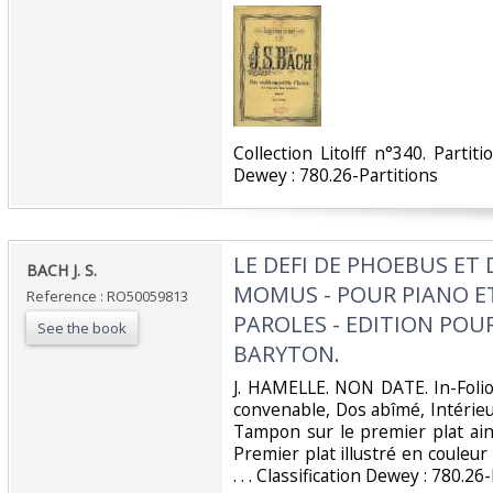
‎Collection Litolff n°340. Partit
Dewey : 780.26-Partitions‎
‎LE DEFI DE PHOEBUS ET D
‎BACH J. S.‎
MOMUS - POUR PIANO E
Reference : RO50059813
PAROLES - EDITION PO
See the book
BARYTON.‎
‎J. HAMELLE. NON DATE. In-Folio.
convenable, Dos abîmé, Intérieur
Tampon sur le premier plat ain
Premier plat illustré en coule
. . . Classification Dewey : 780.26-