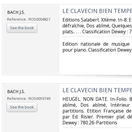
‎LE CLAVECIN BIEN TEMPER
‎BACH J.S.‎
Reference : RO50004821
‎Editions Salabert. XXème. In-8. E
défraîchie, Dos abîmé, Quelques
See the book
plats.. . . . Classification Dewey :
‎Edition nationale de musique 
pour piano. Classification Dewey 
‎LE CLAVECIN BIEN TEMPER
‎BACH J.S.‎
Reference : RO50059749
‎HEUGEL. NON DATE. In-Folio. B
abîmé, Dos abîmé, Intérieur
See the book
partitions. Etition Française d
par Ed. Risler. Premier plat déso
Dewey : 780.26-Partitions‎