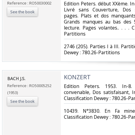
Reference : RO50030002
‎Edition Peters. début XXème. In-
Livré sans Couverture, Dos s
See the book
pages. Plats et dos manquant
Grands manques au bas des 5 
lecture. Pages volantes.. . . . 
Partitions‎
‎2746 (205). Parties I à III. Parti
Dewey : 780.26-Partitions‎
‎KONZERT‎
‎BACH J.S.‎
Reference : RO50005252
‎Edition Peters. 1953. In-8
convenable, Dos satisfaisant, Int
(1953)
Classification Dewey : 780.26-Par
See the book
‎10439. N°3830. En Fa mineu
Classification Dewey : 780.26-Par