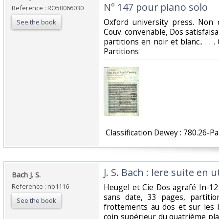
N° 147 pour piano solo‎
Reference : RO50066030
‎Oxford university press. Non 
See the book
Couv. convenable, Dos satisfaisan
partitions en noir et blanc.. . . 
Partitions‎
‎ Classification Dewey : 780.26-Par
‎J. S. Bach : Iere suite en u
‎Bach J. S.‎
Reference : nb1116
‎Heugel et Cie Dos agrafé In-12
sans date, 33 pages, partiti
See the book
frottements au dos et sur les b
coin supérieur du quatrième plat