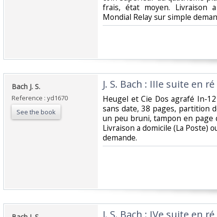
frais, état moyen. Livraison 
Mondial Relay sur simple demand
‎J. S. Bach : IIIe suite en r
‎Bach J. S.‎
Reference : yd1670
‎Heugel et Cie Dos agrafé In-12
sans date, 38 pages, partition d
See the book
un peu bruni, tampon en page de
Livraison a domicile (La Poste) 
demande.‎
‎J. S. Bach : IVe suite en ré
‎Bach J. S.‎