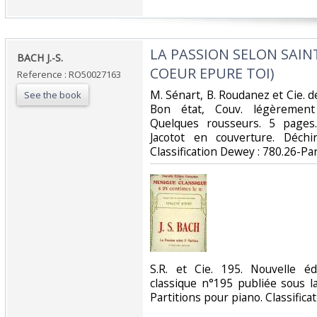
‎LA PASSION SELON SAI
‎BACH J.-S.‎
COEUR EPURE TOI)‎
Reference : RO50027163
‎M. Sénart, B. Roudanez et Cie. d
See the book
Bon état, Couv. légèrement 
Quelques rousseurs. 5 pages
Jacotot en couverture. Déchir
Classification Dewey : 780.26-Par
‎S.R. et Cie. 195. Nouvelle é
classique n°195 publiée sous la
Partitions pour piano. Classifica