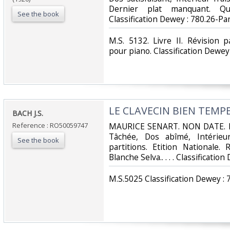
Dernier plat manquant. Que
See the book
Classification Dewey : 780.26-Par
‎M.S. 5132. Livre II. Révision 
pour piano. Classification Dewey 
‎LE CLAVECIN BIEN TEMPER
‎BACH J.S.‎
Reference : RO50059747
‎MAURICE SENART. NON DATE. In-
Tâchée, Dos abîmé, Intérieu
See the book
partitions. Etition Nationale.
Blanche Selva.. . . . Classificatio
‎M.S.5025 Classification Dewey : 