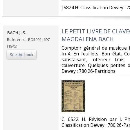
‎J.5824.H. Classification Dewey : 7
‎LE PETIT LIVRE DE CLAV
‎BACH J.-S.‎
MAGDALENA BACH‎
Reference : RO50014697
(1945)
‎Comptoir général de musique f
In-4. En feuillets. Bon état, 
See the book
satisfaisant, Intérieur fra
couverture. Quelques petites déc
Dewey : 780.26-Partitions‎
‎C. 6522. H. Révision par I. Ph
Classification Dewey : 780.26-Par