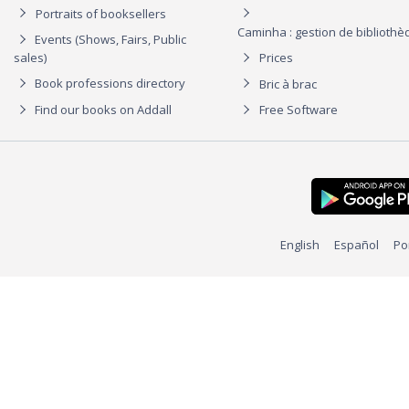
Portraits of booksellers
Caminha : gestion de biblioth
Events (Shows, Fairs, Public
sales)
Prices
Book professions directory
Bric à brac
Find our books on Addall
Free Software
English
Español
Po