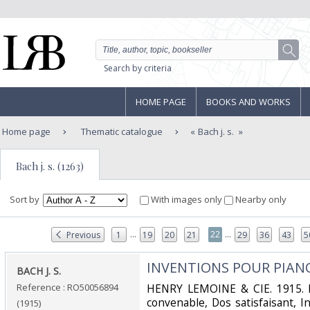
Search by criteria
HOME PAGE
BOOKS AND WORKS
Home page
Thematic catalogue
Bach j. s.
Bach j. s. (1263)
Sort by
With images only
Nearby only
...
...
22
Previous
1
19
20
21
29
36
43
5
‎INVENTIONS POUR PIANO 
‎BACH J. S.‎
Reference : RO50056894
‎HENRY LEMOINE & CIE. 1915. I
convenable, Dos satisfaisant, I
(1915)