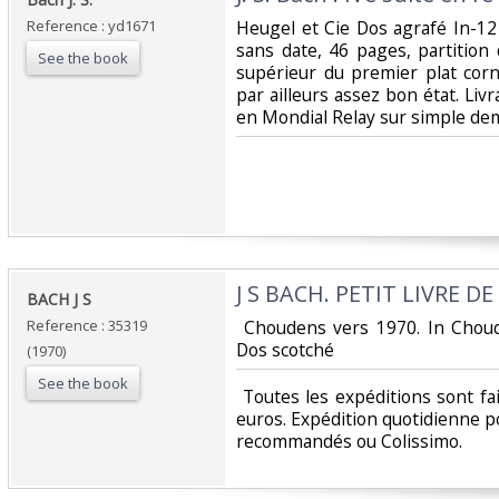
Reference : yd1671
‎Heugel et Cie Dos agrafé In-12
sans date, 46 pages, partition 
See the book
supérieur du premier plat cor
par ailleurs assez bon état. Livr
en Mondial Relay sur simple dem
‎J S BACH. PETIT LIVRE 
‎BACH J S ‎
Reference : 35319
‎ Choudens vers 1970. In Chou
Dos scotché‎
(1970)
See the book
‎ Toutes les expéditions sont f
euros. Expédition quotidienne po
recommandés ou Colissimo. ‎