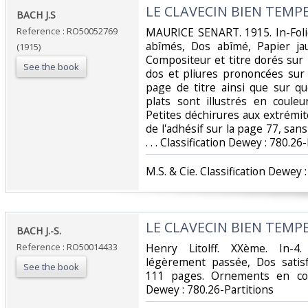
‎LE CLAVECIN BIEN TEMPE
‎BACH J.S‎
Reference : RO50052769
‎MAURICE SENART. 1915. In-Folio
abîmés, Dos abîmé, Papier jau
(1915)
Compositeur et titre dorés sur 
See the book
dos et pliures prononcées sur 
page de titre ainsi que sur q
plats sont illustrés en coule
Petites déchirures aux extrémi
de l'adhésif sur la page 77, sans
. . . Classification Dewey : 780.26-
‎M.S. & Cie. Classification Dewey :
‎LE CLAVECIN BIEN TEMP
‎BACH J.-S.‎
Reference : RO50014433
‎Henry Litolff. XXème. In-4
légèrement passée, Dos satisf
See the book
111 pages. Ornements en couve
Dewey : 780.26-Partitions‎