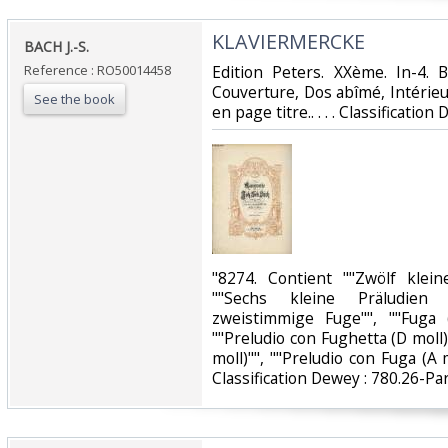
‎KLAVIERMERCKE‎
‎BACH J.-S.‎
Reference : RO50014458
‎Edition Peters. XXème. In-4. 
Couverture, Dos abîmé, Intérie
See the book
en page titre.. . . . Classification
‎"8274. Contient ""Zwölf klei
""Sechs kleine Präludien 
zweistimmige Fuge"", ""Fuga (
""Preludio con Fughetta (D moll)
moll)"", ""Preludio con Fuga (A m
Classification Dewey : 780.26-Part