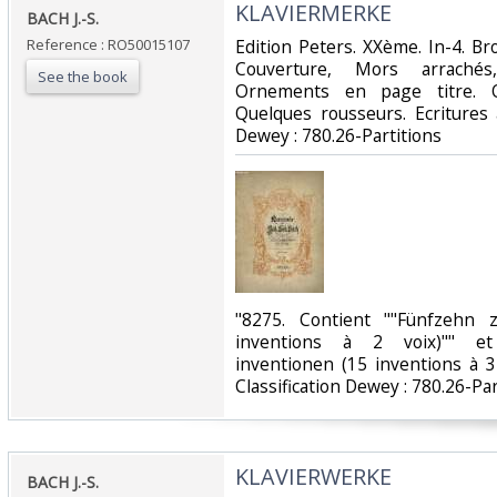
‎KLAVIERMERKE‎
‎BACH J.-S.‎
Reference : RO50015107
‎Edition Peters. XXème. In-4. Br
Couverture, Mors arrachés
See the book
Ornements en page titre. Q
Quelques rousseurs. Ecritures au
Dewey : 780.26-Partitions‎
‎"8275. Contient ""Fünfzehn 
inventions à 2 voix)"" et
inventionen (15 inventions à 3 
Classification Dewey : 780.26-Part
‎KLAVIERWERKE‎
‎BACH J.-S.‎