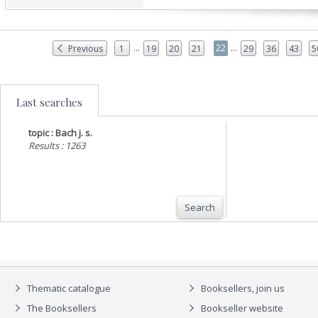
...
...
22
Previous
1
19
20
21
29
36
43
5
Last searches
topic : Bach j. s.
Results : 1263
Search
Thematic catalogue
Booksellers, join us
The Booksellers
Bookseller website