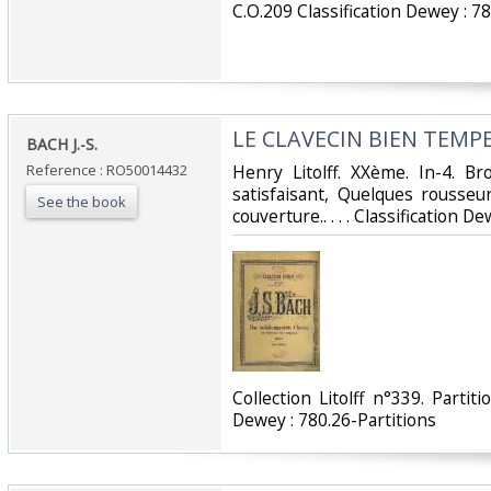
‎C.O.209 Classification Dewey : 78
‎LE CLAVECIN BIEN TEMP
‎BACH J.-S.‎
Reference : RO50014432
‎Henry Litolff. XXème. In-4. B
satisfaisant, Quelques rousse
See the book
couverture.. . . . Classification D
‎Collection Litolff n°339. Partit
Dewey : 780.26-Partitions‎