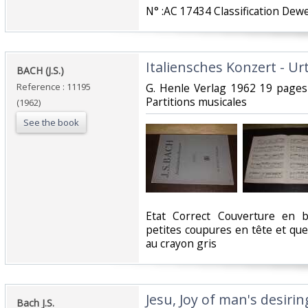
‎N° :AC 17434 Classification Dewe
‎Italiensches Konzert - Urt
‎BACH (J.S.)‎
Reference : 11195
‎G. Henle Verlag 1962 19 pages
Partitions musicales‎
(1962)
See the book
‎Etat Correct Couverture en 
petites coupures en tête et qu
au crayon gris‎
‎Jesu, Joy of man's desiri
‎Bach J.S.‎