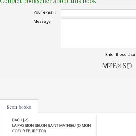
Contact bookseller about this book
Your e-mail :
Message :
Enter these char
Seen books
BACH J.-S.
LA PASSION SELON SAINT MATHIEU (O MON
COEUR EPURE TOI)