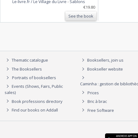
Le-livre.fr / Le Village du Livre
-
Sablons
€19.80
See the book
Thematic catalogue
Booksellers, join us
The Booksellers
Bookseller website
Portraits of booksellers
Caminha : gestion de biblioth
Events (Shows, Fairs, Public
sales)
Prices
Book professions directory
Bric à brac
Find our books on Addall
Free Software