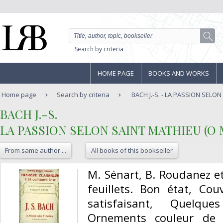
Search by criteria
HOME PAGE
BOOKS AND WORKS
Home page
Search by criteria
BACH J.-S. - LA PASSION SELON 
‎BACH J.-S.‎
‎LA PASSION SELON SAINT MATHIEU (O
From same author ...
All books of this bookseller
‎M. Sénart, B. Roudanez e
feuillets. Bon état, Co
satisfaisant, Quelqu
Ornements couleur de E