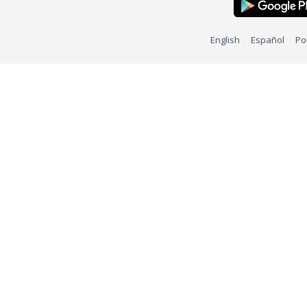
English
Español
Po