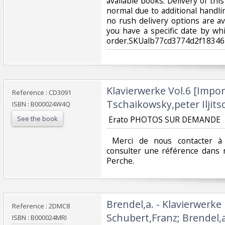
available books. Delivery of th
normal due to additional handl
no rush delivery options are av
you have a specific date by wh
order.SKUalb77cd3774d2f18346‎
‎Klavierwerke Vol.6 [Impor
Reference : CD3091
Tschaikowsky,peter Iljitsc
ISBN : B000024W4Q
See the book
‎ Erato PHOTOS SUR DEMANDE ‎
‎ Merci de nous contacter à 
consulter une référence dans 
Perche.‎
‎Brendel,a. - Klavierwerke
Reference : 2DMC8
Schubert,Franz; Brendel,
ISBN : B000024MRI