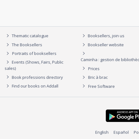
Thematic catalogue
Booksellers, join us
The Booksellers
Bookseller website
Portraits of booksellers
Caminha : gestion de biblioth
Events (Shows, Fairs, Public
sales)
Prices
Book professions directory
Bric à brac
Find our books on Addall
Free Software
English
Español
Po