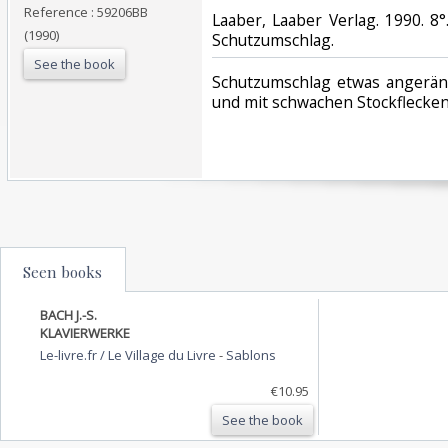
Reference : 59206BB
‎Laaber, Laaber Verlag. 1990. 8
(1990)
Schutzumschlag.‎
See the book
‎Schutzumschlag etwas angeränd
und mit schwachen Stockflecken.
Seen books
BACH J.-S.
KLAVIERWERKE
Le-livre.fr / Le Village du Livre
-
Sablons
€10.95
See the book