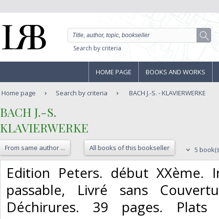
Search by criteria
HOME PAGE
BOOKS AND WORKS
Home page
Search by criteria
BACH J.-S. - KLAVIERWERKE
‎BACH J.-S.‎
‎KLAVIERWERKE‎
From same author ...
All books of this bookseller
5 book(s
‎Edition Peters. début XXème. In
passable, Livré sans Couvertur
Déchirures. 39 pages. Plats