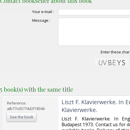
Contact bookseller about this book
Your e-mail :
Message :
Enter these char
5 book(s) with the same title
‎Liszt F. Klavierwerke. In E
Reference :
alb77cd3774d2f18346
Klavierwerke.‎
See the book
‎Liszt F. Klavierwerke. In Eng
Budapest 1973. Contact us for d