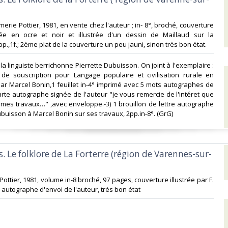
imerie Pottier, 1981, en vente chez l'auteur ; in- 8°, broché, couverture
e en ocre et noir et illustrée d'un dessin de Maillaud sur la
p.,1f.; 2ème plat de la couverture un peu jauni, sinon très bon état. ‎
la linguiste berrichonne Pierrette Dubuisson. On joint à l'exemplaire :
n de souscription pour Langage populaire et civilisation rurale en
r Marcel Bonin,1 feuillet in-4° imprimé avec 5 mots autographes de
carte autographe signée de l'auteur "je vous remercie de l'intéret que
mes travaux…" ,avec enveloppe.-3) 1 brouillon de lettre autographe
buisson à Marcel Bonin sur ses travaux, 2pp.in-8°. (GrG) ‎
s. Le folklore de La Forterre (région de Varennes-sur-
 Pottier, 1981, volume in-8 broché, 97 pages, couverture illustrée par F.
e autographe d'envoi de l'auteur, très bon état‎