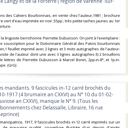
 de Langy et de la Forterre ( région de Varenne -sur-
tions des Cahiers Bourbonnais, en vente chez l'auteur,1981 ; brochure
re vert d'eau imprimée en noir ;55pp.; très petite taches jaunes au 1er
rture.‎
 la linguiste berrichonne Pierrette Dubuisson. On joint à l'exemplaire :
 de souscription pour le Dictionnaire Général des Patois bourbonnais
in,1 feuillet imprimé avec 2 lignes et 3 mots autographes de l'auteur-
 visite de l'auteur dont une avec 3 lignes autographes-3) 2 brouillons
 lettres de Pierrette Dubuisson à Marcel Bonin, 2pp.in-8°, et 1p.in-
e. (GrG) ‎
es mandants. 9 fascicules in-12 carré brochés du
10-1917 (4 brumaire an CXXVI) au N° 10 du 01-02-
uviose an CXXVI), manque le N° 9. (Tous les
bonnements chez Delassalle, Libraire, 16 rue
eprince)‎
'Emancipatrice, 1917, 9 fascicules brochés in-12 carré imprimés sur un
l de mauvaise qualité, couverture illustrée d'un dessin d'après