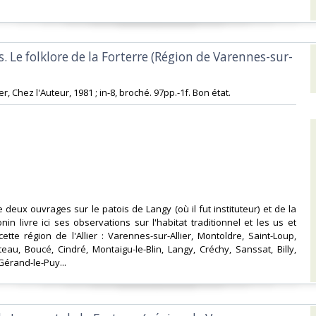
s. Le folklore de la Forterre (Région de Varennes-sur-
, Chez l'Auteur, 1981 ; in-8, broché. 97pp.-1f. Bon état. ‎
 deux ouvrages sur le patois de Langy (où il fut instituteur) et de la
nin livre ici ses observations sur l'habitat traditionnel et les us et
tte région de l'Allier : Varennes-sur-Allier, Montoldre, Saint-Loup,
eau, Boucé, Cindré, Montaigu-le-Blin, Langy, Créchy, Sanssat, Billy,
Gérand-le-Puy... ‎