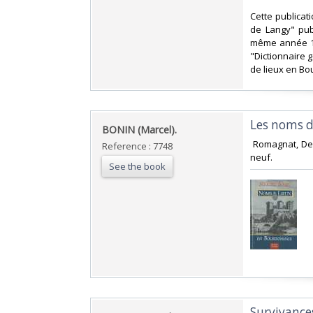
‎Cette publica
de Langy" pub
même année 198
"Dictionnaire 
de lieux en Bo
‎Les noms d
‎BONIN (Marcel).‎
‎ Romagnat, De 
Reference : 7748
neuf.‎
See the book
‎Survivance