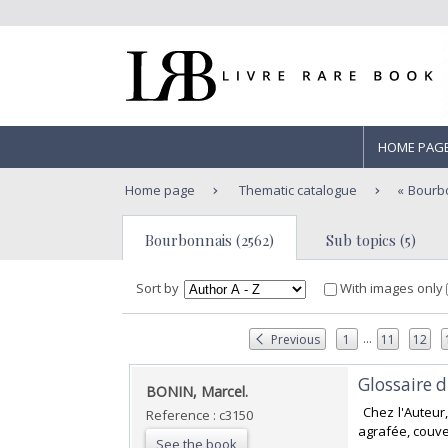
HOME PAG
Home page
Thematic catalogue
Bourb
Bourbonnais (2562)
Sub topics (5)
Sort by
With images only
...
Previous
1
11
12
‎Glossaire 
‎BONIN, Marcel.‎
‎ Chez l'Auteur
Reference : c3150
agrafée, couve
See the book