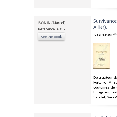
‎Survivance
‎BONIN (Marcel).‎
Allier). ‎
Reference : 6346
‎ Cagnes-sur-Mer
See the book
‎Déjà auteur de
Forterre, M. Bo
coutumes de ce
Rongères, Tret
Seuillet, Saint-