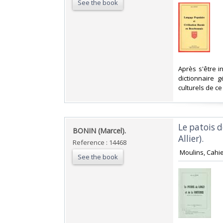
See the book
‎Après s'être 
dictionnaire 
culturels de ce 
‎Le patois 
‎BONIN (Marcel). ‎
Allier). ‎
Reference : 14468
‎ Moulins, Cahi
See the book