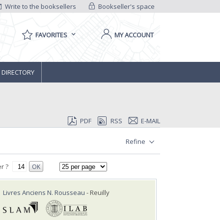
Write to the booksellers
Bookseller's space
FAVORITES
MY ACCOUNT
 DIRECTORY
PDF
RSS
E-MAIL
Refine
r ?
OK
Livres Anciens N. Rousseau
- Reuilly