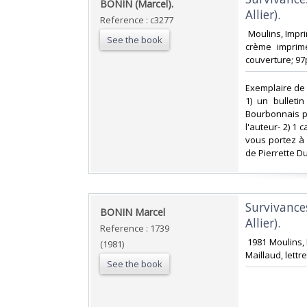
‎BONIN (Marcel). ‎
Allier). ‎
Reference : c3277
‎ Moulins, Impr
See the book
crème imprimé
couverture; 97p
‎Exemplaire de 
1) un bulleti
Bourbonnais pa
l'auteur- 2) 1 
vous portez à 
de Pierrette Du
‎Survivance
‎BONIN Marcel‎
Allier).‎
Reference : 1739
‎ 1981 Moulins,
(1981)
Maillaud, lettr
See the book