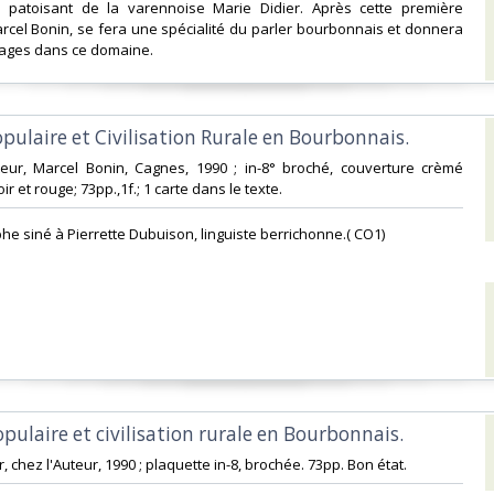
es patoisant de la varennoise Marie Didier. Après cette première
arcel Bonin, se fera une spécialité du parler bourbonnais et donnera
ages dans ce domaine. ‎
pulaire et Civilisation Rurale en Bourbonnais.‎
iteur, Marcel Bonin, Cagnes, 1990 ; in-8° broché, couverture crèmé
r et rouge; 73pp.,1f.; 1 carte dans le texte.‎
he siné à Pierrette Dubuison, linguiste berrichonne.( CO1) ‎
pulaire et civilisation rurale en Bourbonnais.‎
, chez l'Auteur, 1990 ; plaquette in-8, brochée. 73pp. Bon état.‎