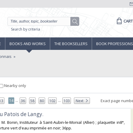
CART
Search by criteria
E
BOOKS AND WORKS
THE BOOKSELLERS
BOOK PROFESSIONS
onnais
Nearby only
...
...
14
Exact page numbe
13
36
58
80
102
103
Next
du Patois de Langy.‎
, M. Bonin, Instituteur à Saint-Aubin-le-Monial (Allier) ; plaquette in8°,
rture vert d'eau imprimée en noir; 36pp.‎