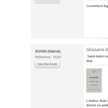
‎Couverture lég
‎Glossaire 
‎BONIN (Marcel).‎
‎ Saint-Aubin-L
Reference : 15261
état. ‎
See the book
‎L'auteur était
donne un petit