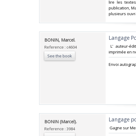
lire les text
publication, M
plusieurs ouvr
‎Langage Po
‎BONIN, Marcel.‎
‎ L' auteur-éd
Reference : c4604
imprimée en noi
See the book
‎Envoi autograp
‎Langage po
‎BONIN (Marcel).‎
‎ Gagne sur Mer
Reference : 3984