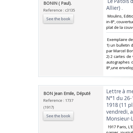
‎ Le Patois
‎BONIN ( Paul).‎
Allier) .‎
Reference : c3135
‎ Moulins, Edi
See the book
in-8°, couvertu
plat de la couve
‎ Exemplaire de
1) un bulletin
par Marcel Bon
2) 2 cartes de
autographes de
8°,une envelopp
‎Lettre à m
‎BON Jean Emile, Député ‎
N°1 du 26-
Reference : 1737
1918 (11 pl
(1917)
vendredi, a
See the book
Monsieur-L
‎ 1917 Paris, L
papier journa