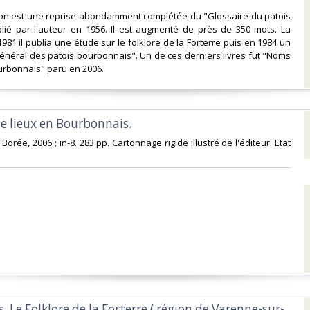
tion est une reprise abondamment complétée du "Glossaire du patois
lié par l'auteur en 1956. Il est augmenté de près de 350 mots. La
1 il publia une étude sur le folklore de la Forterre puis en 1984 un
général des patois bourbonnais". Un de ces derniers livres fut "Noms
urbonnais" paru en 2006. ‎
e lieux en Bourbonnais. ‎
Borée, 2006 ; in-8. 283 pp. Cartonnage rigide illustré de l'éditeur. Etat
s. Le Folklore de la Forterre ( région de Varenne-sur-