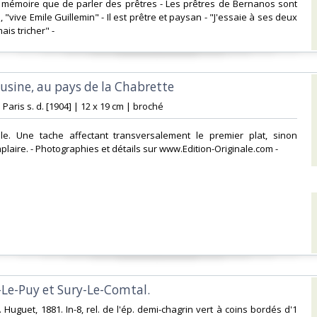
mémoire que de parler des prêtres - Les prêtres de Bernanos sont
, "vive Emile Guillemin" - Il est prêtre et paysan - "J'essaie à ses deux
ais tricher" - ‎
usine, au pays de la Chabrette‎
| Paris s. d. [1904] | 12 x 19 cm | broché‎
inale. Une tache affectant transversalement le premier plat, sinon
laire. - Photographies et détails sur www.Edition-Originale.com -‎
Le-Puy et Sury-Le-Comtal.‎
. Huguet, 1881. In-8, rel. de l'ép. demi-chagrin vert à coins bordés d'1