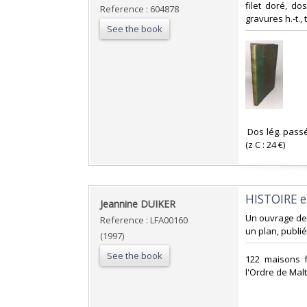
filet doré, dos
Reference : 604878
gravures h.-t.,
See the book
‎ Dos lég. passé
(z C : 24 €) ‎
‎HISTOIRE 
‎Jeannine DUIKER‎
‎Un ouvrage de
Reference : LFA00160
un plan, publié
(1997)
See the book
‎122 maisons 
l'Ordre de Malt