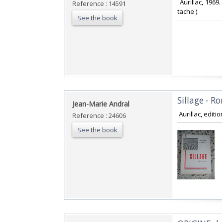
‎ Aurillac, 19
Reference : 14591
tache ).‎
See the book
‎Sillage - 
‎Jean-Marie Andral‎
‎ Aurillac, edi
Reference : 24606
See the book