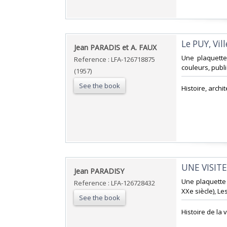
‎Le PUY, Vill
‎Jean PARADIS et A. FAUX‎
‎Une plaquett
Reference : LFA-126718875
couleurs, publi
(1957)
See the book
‎Histoire, arch
‎UNE VISITE
‎Jean PARADISY‎
‎Une plaquette
Reference : LFA-126728432
XXe siècle), Le
See the book
‎Histoire de la 