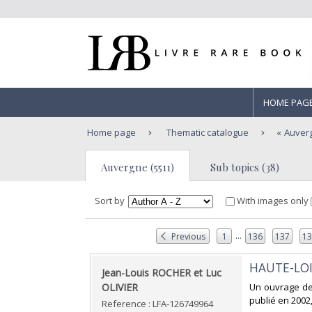
HOME PAG
Home page
Thematic catalogue
Auver
Auvergne (5511)
Sub topics (38)
Sort by
With images only
...
Previous
1
136
137
1
‎HAUTE-LOI
‎Jean-Louis ROCHER et Luc
OLIVIER‎
‎Un ouvrage de
publié en 2002
Reference : LFA-126749964