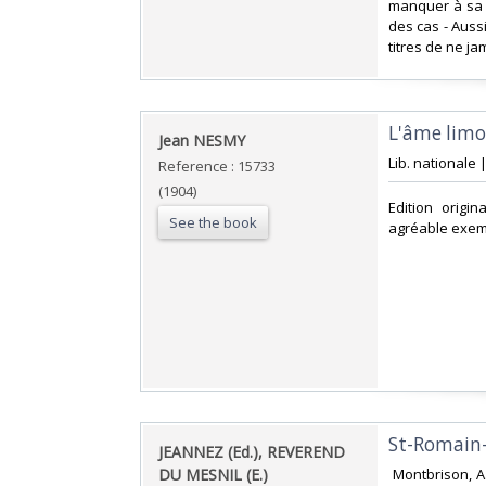
manquer à sa 
des cas - Aussi
titres de ne jam
‎L'âme limo
‎Jean NESMY‎
‎Lib. nationale 
Reference : 15733
(1904)
‎Edition orig
See the book
agréable exemp
‎St-Romain-
‎JEANNEZ (Ed.), REVEREND
DU MESNIL (E.)‎
‎ Montbrison, A