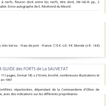
 à nerfs, fleuron doré entre les nerfs, titre doré, XIII-142-IX pp., 2
 table. Envoi autographe de E. Révérend du Mesnil. ‎
, très bel ex. - Frais de port : -France 7,15 € -U.E. 9 € -Monde (z B : 14 €)
et GUIDE des FORTS de La SAUVETAT‎
 111 pages, format 145 x 210 mm, broché, nombreuses illustrations et
 en 1997‎
fortifiées répertoriées, dépendant de la Commanderie d'Olloix de
e, avec des indications sur les différents propriétaires‎