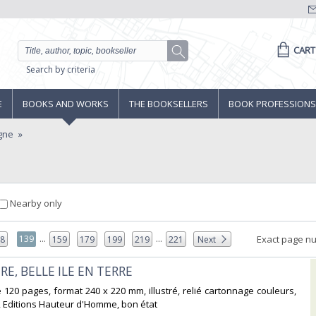
CART
Search by criteria
E
BOOKS AND WORKS
THE BOOKSELLERS
BOOK PROFESSIONS
gne
Nearby only
...
...
139
Exact page n
38
159
179
199
219
221
Next
RE, BELLE ILE EN TERRE‎
 120 pages, format 240 x 220 mm, illustré, relié cartonnage couleurs,
, Editions Hauteur d'Homme, bon état‎