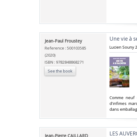
‎Une vie à s
‎Jean-Paul Froustey‎
‎Lucien Souny 
Reference : 500103585
(2020)
ISBN : 9782848868271
See the book
‎Comme neuf 
d'infimes mar
dans emballag
‎LES AUVER
‎Jean-Pierre CAILLARD‎