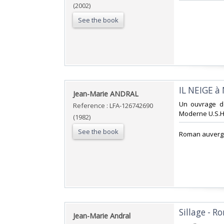
(2002)
See the book
‎IL NEIGE à
‎Jean-Marie ANDRAL‎
‎Un ouvrage d
Reference : LFA-126742690
Moderne U.S.H.A
(1982)
See the book
‎Roman auvergn
‎Sillage - 
‎Jean-Marie Andral‎