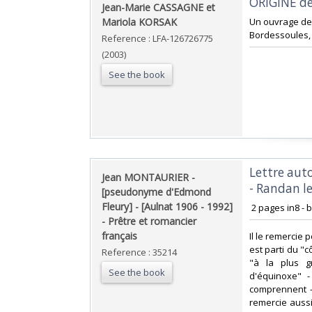
‎ORIGINE d
‎Jean-Marie CASSAGNE et
Mariola KORSAK‎
‎Un ouvrage de 
Bordessoules, 
Reference : LFA-126726775
(2003)
See the book
‎Lettre au
‎Jean MONTAURIER -
- Randan l
[pseudonyme d'Edmond
Fleury] - [Aulnat 1906 - 1992]
‎ 2 pages in8 - 
- Prêtre et romancier
français‎
‎Il le remercie 
est parti du "c
Reference : 35214
"à la plus g
See the book
d'équinoxe" -
comprennent -
remercie aussi