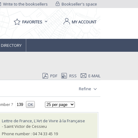
Write to the booksellers
Bookseller's space
FAVORITES
MY ACCOUNT
 DIRECTORY
PDF
RSS
E-MAIL
Refine
umber ?
OK
Lettre de France, L'Art de Vivre à la Française
- Saint Victor de Cessieu
Phone number : 04 74 33 45 19