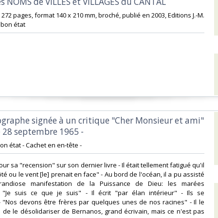
es NOMS de VILLES et VILLAGES du CANTAL‎
272 pages, format 140 x 210 mm, broché, publié en 2003, Editions J.-M.
bon état‎
tographe signée à un critique "Cher Monsieur et ami"
e 28 septembre 1965 -‎
bon état - Cachet en en-tête -‎
pour sa "recension" sur son dernier livre - Il était tellement fatigué qu'il
ôté ou le vent [le] prenait en face" - Au bord de l'océan, il a pu assisté
randiose manifestation de la Puissance de Dieu: les marées
 "Je suis ce que je suis" - Il écrit "par élan intérieur" - Ils se
 "Nos devons être frères par quelques unes de nos racines" - Il le
 de le désolidariser de Bernanos, grand écrivain, mais ce n'est pas