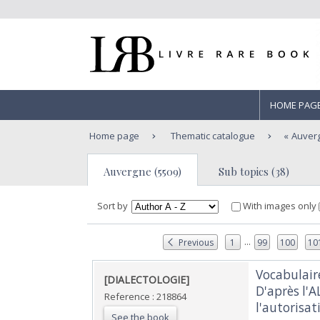
HOME PAG
Home page
Thematic catalogue
Auver
Auvergne (5509)
Sub topics (38)
Sort by
With images only
...
Previous
1
99
100
10
‎Vocabulai
‎[DIALECTOLOGIE] ‎
D'après l'
Reference : 218864
l'autorisat
See the book