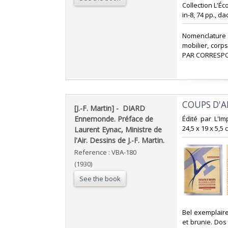
‎Collection L'
in-8, 74 pp., da
‎Nomenclature
mobilier, corp
PAR CORRESPO
‎COUPS D'A
‎[J.-F. Martin] - ‎ ‎DIARD
Ennemonde. Préface de
‎Édité par L'I
24,5 x 19 x 5,5
Laurent Eynac, Ministre de
l'Air. Dessins de J.-F. Martin.‎
Reference : VBA-180
(1930)
See the book
‎Bel exemplair
et brunie. Dos