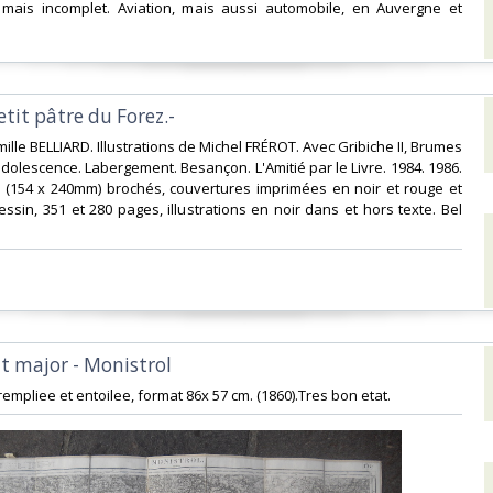
ais incomplet. Aviation, mais aussi automobile, en Auvergne et
etit pâtre du Forez.-‎
ille BELLIARD. Illustrations de Michel FRÉROT. Avec Gribiche II, Brumes
'adolescence. Labergement. Besançon. L'Amitié par le Livre. 1984. 1986.
8 (154 x 240mm) brochés, couvertures imprimées en noir et rouge et
ssin, 351 et 280 pages, illustrations en noir dans et hors texte. Bel
at major - Monistrol‎
rempliee et entoilee, format 86x 57 cm. (1860).Tres bon etat.‎