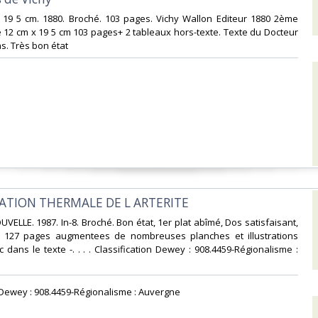
x 19 5 cm. 1880. Broché. 103 pages. Vichy Wallon Editeur 1880 2ème
é 12 cm x 19 5 cm 103 pages+ 2 tableaux hors-texte. Texte du Docteur
. Très bon état‎
TATION THERMALE DE L ARTERITE‎
VELLE. 1987. In-8. Broché. Bon état, 1er plat abîmé, Dos satisfaisant,
is. 127 pages augmentees de nombreuses planches et illustrations
 dans le texte -. . . . Classification Dewey : 908.4459-Régionalisme :
n Dewey : 908.4459-Régionalisme : Auvergne‎