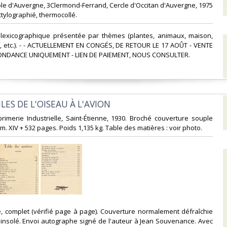
École d'Auvergne, 3Clermond-Ferrand, Cercle d'Occitan d'Auvergne, 1975
ctylographié, thermocollé. ‎
 lexicographique présentée par thèmes (plantes, animaux, maison,
s, etc.). - - ACTUELLEMENT EN CONGÉS, DE RETOUR LE 17 AOÛT - VENTE
NDANCE UNIQUEMENT - LIEN DE PAIEMENT, NOUS CONSULTER.‎
ILES DE L'OISEAU À L'AVION‎
mprimerie Industrielle, Saint-Étienne, 1930. Broché couverture souple
 cm. XIV + 532 pages. Poids 1,135 kg. Table des matières : voir photo.‎
e, complet (vérifié page à page). Couverture normalement défraîchie
 insolé. Envoi autographe signé de l'auteur à Jean Souvenance. Avec