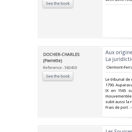
See the book
‎Aux origi
‎DOCHER-CHARLES
La juridict
(Pierrette)‎
‎ Clermont-Ferran
Reference : 582450
See the book
‎Le tribunal d
1790. Auparavan
IX en 1565 su
mouvementée c
subit aussi la 
Frais de port : -
‎Les Sources