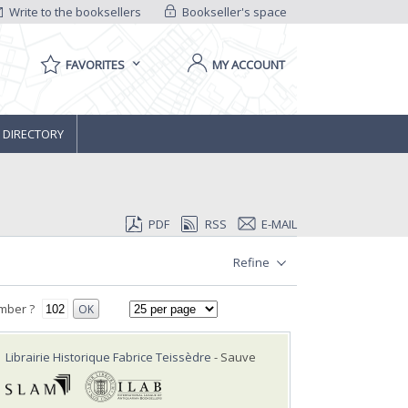
Write to the booksellers
Bookseller's space
FAVORITES
MY ACCOUNT
 DIRECTORY
PDF
RSS
E-MAIL
Refine
mber ?
OK
Librairie Historique Fabrice Teissèdre
- Sauve