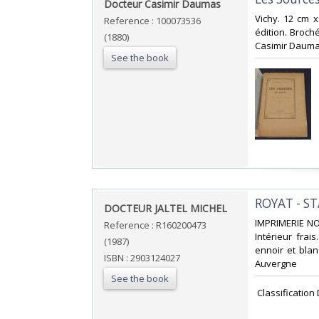
‎Docteur Casimir Daumas‎
‎Vichy. 12 cm 
Reference : 100073536
édition. Broch
(1880)
Casimir Daumas
See the book
‎ROYAT - S
‎DOCTEUR JALTEL MICHEL‎
‎IMPRIMERIE NOU
Reference : R160200473
Intérieur fra
(1987)
ennoir et blanc
ISBN : 2903124027
Auvergne‎
See the book
‎ Classificatio