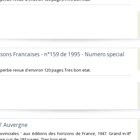
aisons Francaises - n°159 de 1995 - Numero special
Superbe revue d'environ 120 pages.Tres bon etat.‎
l' Auvergne‎
 provinciales ' aux éditions des horizons de France, 1947. Grand in-8°
re cuir de 184 pages. Tres bon etat.‎