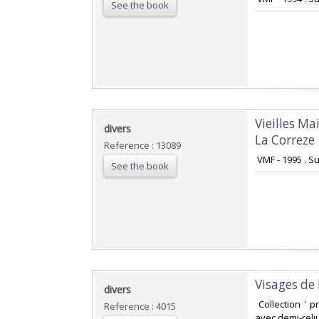
See the book
‎Vieilles M
‎divers‎
La Correze‎
Reference : 13089
‎ VMF - 1995 . 
See the book
‎Visages de 
‎divers‎
‎ Collection '
Reference : 4015
avec demi-reliu