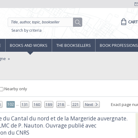
CART
Search by criteria
E
BOOKS AND WORKS
THE BOOKSELLERS
BOOK PROFESSIONS
gne
Nearby only
...
...
102
Exact page nu
1
131
160
189
218
221
Next
re du Cantal du nord et de la Margeride auvergnate.
ALMC de P. Nauton. Ouvrage publié avec
ion du CNRS‎