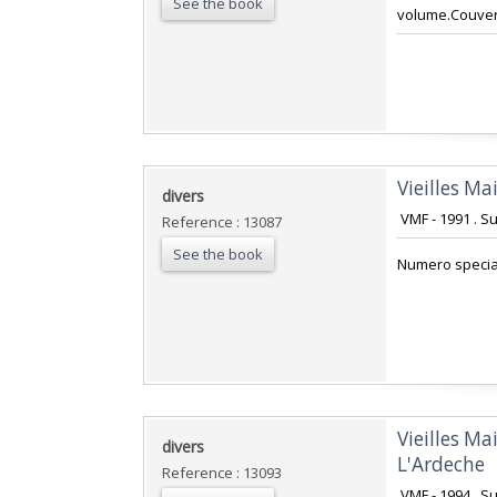
See the book
volume.Couvert
‎Vieilles M
‎divers‎
‎ VMF - 1991 . 
Reference : 13087
See the book
‎Numero special
‎Vieilles M
‎divers‎
L'Ardeche‎
Reference : 13093
‎ VMF - 1994 . 