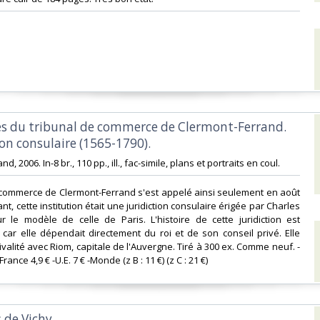
nes du tribunal de commerce de Clermont-Ferrand.
ion consulaire (1565-1790).‎
d, 2006. In-8 br., 110 pp., ill., fac-simile, plans et portraits en coul. ‎
e commerce de Clermont-Ferrand s'est appelé ainsi seulement en août
t, cette institution était une juridiction consulaire érigée par Charles
r le modèle de celle de Paris. L'histoire de cette juridiction est
ar elle dépendait directement du roi et de son conseil privé. Elle
rivalité avec Riom, capitale de l'Auvergne. Tiré à 300 ex. Comme neuf. -
France 4,9 € -U.E. 7 € -Monde (z B : 11 €) (z C : 21 €) ‎
 de Vichy‎