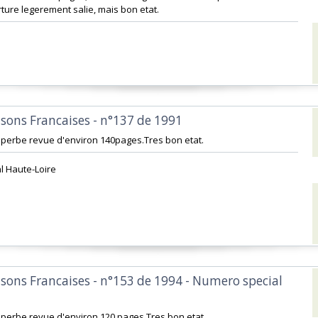
ure legerement salie, mais bon etat.‎
aisons Francaises - n°137 de 1991‎
Superbe revue d'environ 140pages.Tres bon etat.‎
 Haute-Loire ‎
aisons Francaises - n°153 de 1994 - Numero special
Superbe revue d'environ 120 pages.Tres bon etat.‎