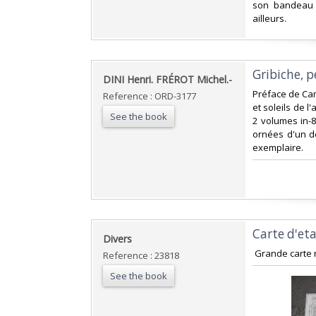
son bandeau m
ailleurs.‎
‎Gribiche, p
‎DINI Henri. FRÉROT Michel.-‎
‎Préface de Cam
Reference : ORD-3177
et soleils de l
See the book
2 volumes in-
ornées d'un de
exemplaire.‎
‎Carte d'et
‎Divers‎
‎ Grande carte 
Reference : 23818
See the book