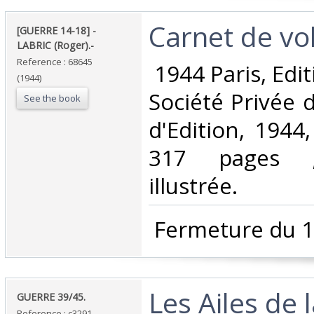
‎Carnet de vol.
‎[GUERRE 14-18] -
LABRIC (Roger).-‎
Reference : 68645
‎ 1944 Paris, Edi
(1944)
Société Privée 
See the book
d'Edition, 1944
317 pages ;
illustrée. ‎
‎ Fermeture du 1
‎Les Ailes de 
‎GUERRE 39/45.‎
Reference : c3291