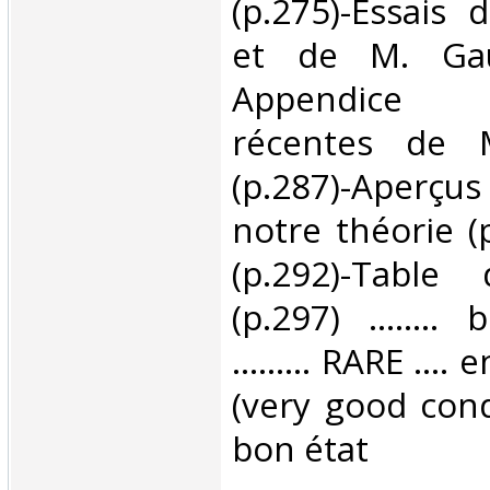
(p.275)-Essais
et de M. Gaud
Appendice (p
récentes de M
(p.287)-Aperçu
notre théorie (
(p.292)-Table
(p.297) ........
......... RARE ...
(very good cond
bon état ‎