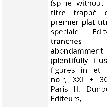
(spine without
titre frappé or
premier plat tit
spéciale Edit
tranches
abondammen
(plentifully ill
figures in et 
noir, XXI + 3
Paris H. Duno
Editeurs,‎