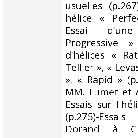
usuelles (p.267
hélice « Perfe
Essai d'un
Progressive » 
d'hélices « Rat
Tellier », « Leva
», « Rapid » (p
MM. Lumet et Au
Essais sur l'hé
(p.275)-Essais
Dorand à Cha