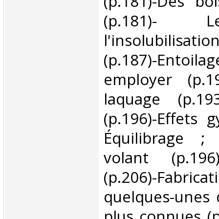
(p.181)-Des bo
(p.181)- L
l'insolubilisat
(p.187)-Entoil
employer (p.19
laquage (p.193
(p.196)-Effets 
Équilibrage 
volant (p.196
(p.206)-Fab
quelques-unes d
plus connues (p