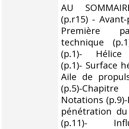
‎AU SOMMAIR
(p.r15) - Avant-
Première pa
technique (p.1
(p.1)- Hélice
(p.1)- Surface hé
Aile de propuls
(p.5)-Chapit
Notations (p.9)-
pénétration du 
(p.11)- In