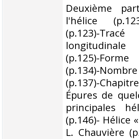
Deuxième part
l'hélice (p.12
(p.123)-Tracé 
longitudinale
(p.125)-Forme
(p.134)-Nomb
(p.137)-Chapit
Épures de quel
principales hé
(p.146)- Hélice 
L. Chauvière (p