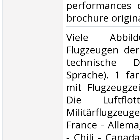
performances d
brochure origina
‎Viele Abbi
Flugzeugen der
technische D
Sprache). 1 far
mit Flugzeugze
Die Luftfl
Militärflugzeug
France - Allema
- Chili - Canad