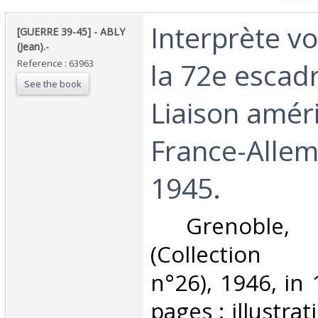
‎Interprète v
‎[GUERRE 39-45] - ABLY
(Jean).-‎
la 72e escadr
Reference : 63963
See the book
Liaison amér
France-Alle
1945.‎
‎ Grenoble, 
(Collection 
n°26), 1946, in
pages ; illustra