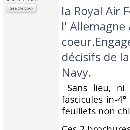
la Royal Air 
See the book
l' Allemagne
coeur.Engag
décisifs de l
Navy.‎
‎ Sans lieu, ni
fascicules in-4
feuillets non chi
‎Ces 2 brochures