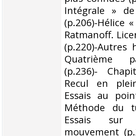
Intégrale » de
(p.206)-Hélice 
Ratmanoff. Lice
(p.220)-Autres h
Quatrième pa
(p.236)- Chapi
Recul en plein
Essais au point
Méthode du tu
Essais sur 
mouvement (p.2