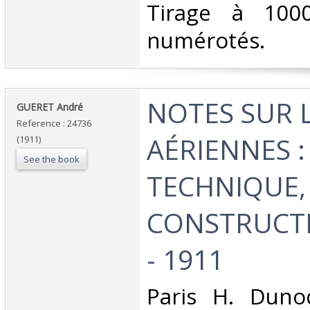
Tirage à 1000
numérotés. ‎
‎NOTES SUR 
‎GUERET André‎
Reference : 24736
AÉRIENNES :
(1911)
See the book
TECHNIQUE,
CONSTRUCTI
- 1911‎
‎Paris H. Duno