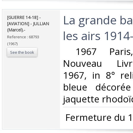
‎La grande ba
‎[GUERRE 14-18] -
[AVIATION] - JULLIAN
(Marcel).-‎
les airs 1914-
Reference : 68793
(1967)
‎ 1967 Paris
See the book
Nouveau Livre
1967, in 8° rel
bleue décorée 
jaquette rhodoïd
‎ Fermeture du 1