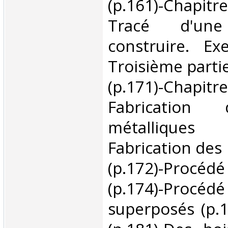
(p.161)-Chapitr
Tracé d'un
construire. Ex
Troisième parti
(p.171)-Chapit
Fabrication 
métallique
Fabrication des 
(p.172)-Proc
(p.174)-P
superposés (p.1