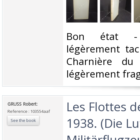
‎Bon état -
légèrement tac
Charnière du 
légèrement fragi
‎Les Flottes d
‎GRUSS Robert:‎
Reference : 103554aaf
1938. (Die Luf
See the book
Militärflugze