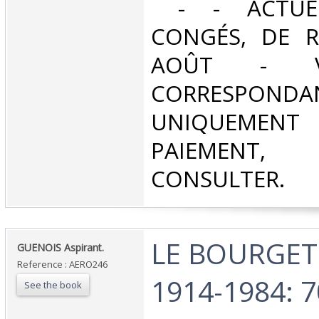
‎ - - ACTUE
CONGÉS, DE R
AOÛT - V
CORRESPONDA
UNIQUEMENT
PAIEMEN
CONSULTER.‎
‎LE BOURGE
‎GUENOIS Aspirant.‎
Reference : AERO246
1914-1984: 
See the book