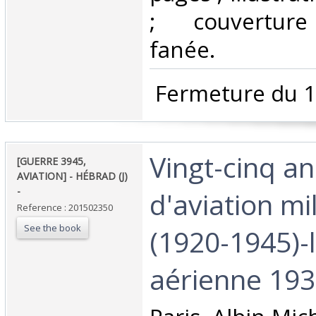
; couverture
fanée. ‎
‎ Fermeture du 1
‎Vingt-cinq a
‎[GUERRE 3945,
AVIATION] - HÉBRAD (J)
- ‎
d'aviation mil
Reference : 201502350
See the book
(1920-1945)-
aérienne 1939