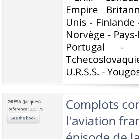
Empire Britann
Unis - Finlande -
Norvège - Pays-
Portugal - 
Tchecoslovaqui
U.R.S.S. - Yougosl
‎Complots co
‎GRÉSA (Jacques).‎
Reference : 235175
l'aviation fr
See the book
épisode de la