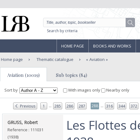
Search by criteria
HOME PAGE
BOOKS AND WORKS
Home page
Thematic catalogue
Aviation
Aviation (10019)
Sub topics (84)
Sort by
With images only
Nearby only
...
...
288
Previous
1
285
286
287
316
344
372
‎Les Flottes d
‎GRUSS, Robert‎
Reference : 111031
(1938)