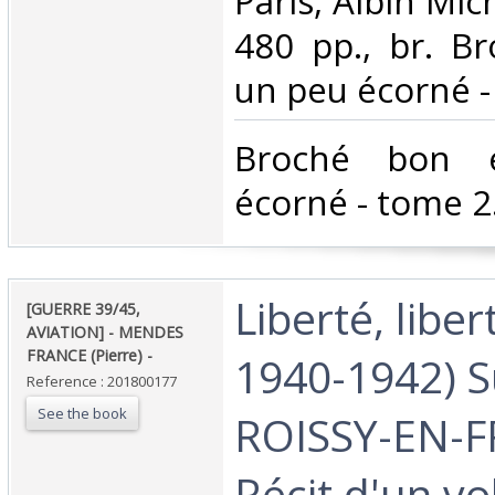
‎Paris, Albin Mic
480 pp., br. B
un peu écorné - 
‎Broché bon 
écorné - tome 2.
‎Liberté, liber
‎[GUERRE 39/45,
AVIATION] - MENDES
FRANCE (Pierre) - ‎
1940-1942) S
Reference : 201800177
See the book
ROISSY-EN-
Récit d'un v