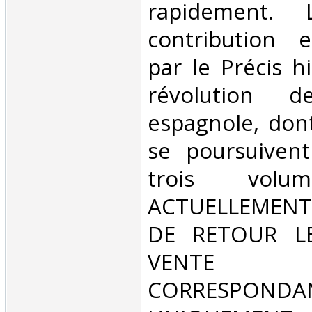
rapidement. L
contribution e
par le Précis h
révolution d
espagnole, dont
se poursuiven
trois vol
ACTUELLEMENT
DE RETOUR L
VENT
CORRESPONDA