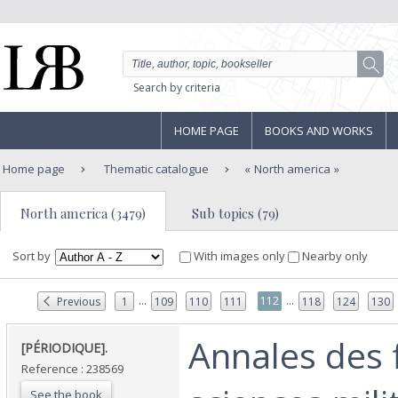
Search by criteria
HOME PAGE
BOOKS AND WORKS
Home page
Thematic catalogue
North america
North america (3479)
Sub topics (79)
Sort by
With images only
Nearby only
...
...
112
Previous
1
109
110
111
118
124
130
‎Annales des 
‎[PÉRIODIQUE]. ‎
Reference : 238569
See the book