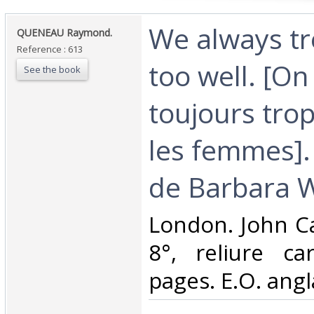
‎We always t
‎QUENEAU Raymond.‎
Reference : 613
too well. [On
See the book
toujours tro
les femmes].
de Barbara Wr
‎London. John Ca
8°, reliure ca
pages. E.O. angla