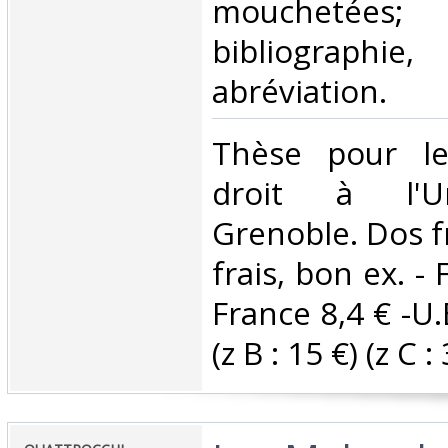
mouchetées
bibliographie,
abréviation. ‎
‎Thèse pour l
droit à l'Un
Grenoble. Dos fr
frais, bon ex. - 
France 8,4 € -U
(z B : 15 €) (z C : 