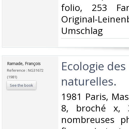
folio, 253 Far
Original-Leinenb
Umschlag‎
‎Ecologie des
‎Ramade, François‎
Reference : NG31672
naturelles.‎
(1981)
See the book
‎1981 Paris, Mas
8, broché x, 
nombreuses p