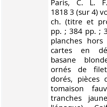
‎Paris, C. L. 
1818 3 (sur 4) vol
ch. (titre et p
pp. ; 384 pp. ; 
planches hors 
cartes en dép
basane blonde
ornés de file
dorés, pièces 
tomaison fauv
tranches jaune