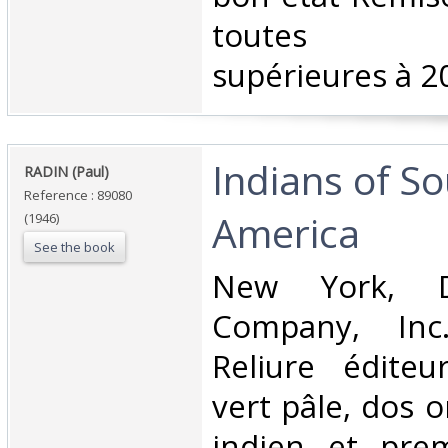
toutes c
supérieures à 20
‎Indians of S
‎RADIN (Paul)‎
Reference : 89080
America‎
(1946)
See the book
‎New York, 
Company, Inc
Reliure éditeu
vert pâle, dos 
indien et prem