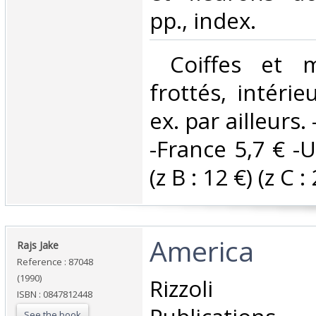
pp., index. ‎
‎ Coiffes et 
frottés, intéri
ex. par ailleurs. 
-France 5,7 € -
(z B : 12 €) (z C : 
‎America‎
‎Rajs Jake‎
Reference : 87048
(1990)
‎Rizzoli In
ISBN : 0847812448
See the book