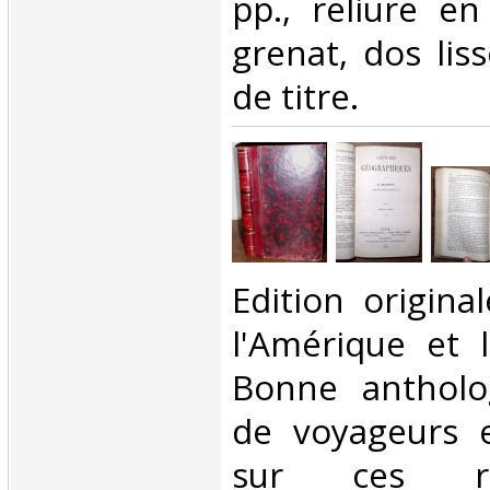
pp., reliure e
grenat, dos lis
de titre.‎
‎Edition origin
l'Amérique et l
Bonne antholo
de voyageurs 
sur ces ré