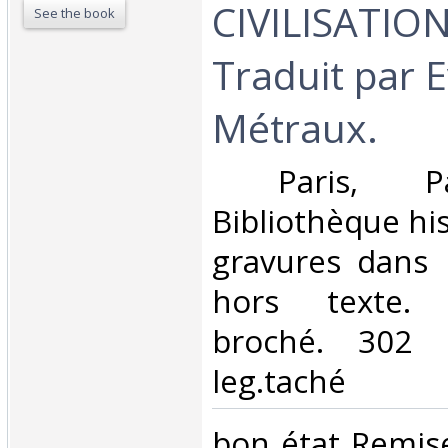
CIVILISATIO
See the book
Traduit par 
Métraux. ‎
‎ Paris, Pa
Bibliothèque hi
gravures dans 
hors texte. 
broché. 302 
leg.taché‎
‎bon état Remi