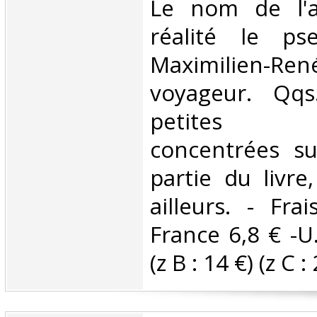
‎Le nom de l'
réalité le p
Maximilien-Re
voyageur. Qqs
petites r
concentrées su
partie du livre
ailleurs. - Fra
France 6,8 € -U
(z B : 14 €) (z C : 