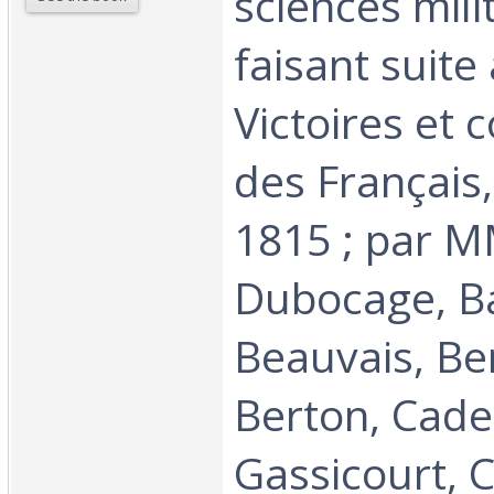
sciences mili
faisant suite
Victoires et
des Français
1815 ; par M
Dubocage, Ba
Beauvais, Be
Berton, Cade
Gassicourt, 