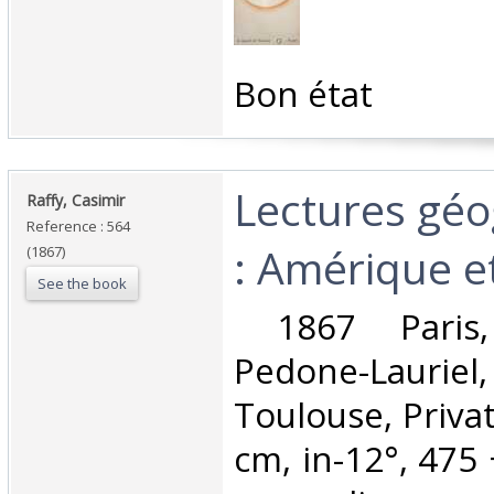
‎Bon état‎
‎Lectures gé
‎Raffy, Casimir‎
Reference : 564
: Amérique e
(1867)
See the book
‎ 1867 Paris
Pedone-Lauriel,
Toulouse, Privat
cm, in-12°, 475 