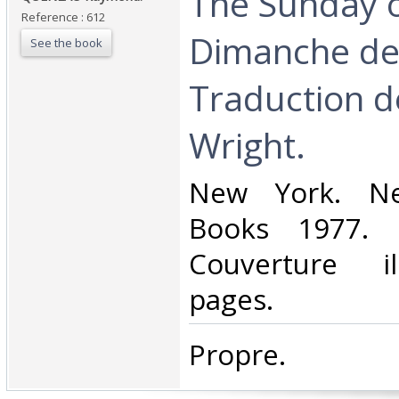
‎The Sunday of
Reference : 612
Dimanche de l
See the book
Traduction d
Wright.‎
‎New York. Ne
Books 1977. I
Couverture il
pages.‎
‎Propre.‎