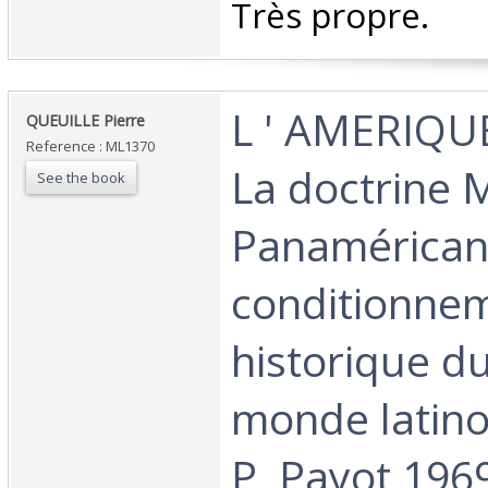
‎Très propre.‎
‎L ' AMERIQU
‎QUEUILLE Pierre‎
Reference : ML1370
La doctrine 
See the book
Panamérican
conditionne
historique du
monde latino
P, Payot 196