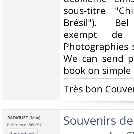
sous-titre "Ch
Brésil"). Bel
exempt de r
Photographies 
We can send pi
book on simple r
‎Très bon Couver
‎Souvenirs d
‎RADIGUET (Max)‎
Reference : 560857
See the book