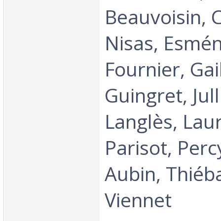
Beauvoisin, C
Nisas, Esmén
Fournier, Gai
Guingret, Jull
Langlès, Laur
Parisot, Percy
Aubin, Thiéba
Viennet‎