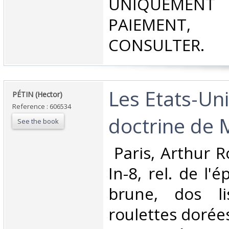
UNIQUEMENT
PAIEMEN
CONSULTER.‎
‎Les Etats-Uni
‎PÉTIN (Hector)‎
Reference : 606534
doctrine de 
See the book
‎ Paris, Arthur 
In-8, rel. de l'
brune, dos l
roulettes dorées,