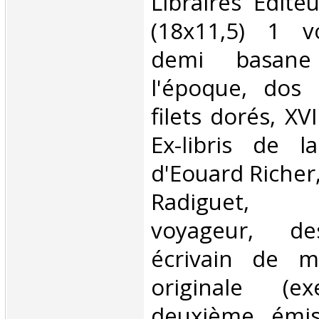
Libraires Edite
(18x11,5) 1 v
demi basane
l'époque, dos 
filets dorés, XV
Ex-libris de l
d'Eouard Richer,
Radiguet, 
voyageur, de
écrivain de ma
originale (e
deuxième émis