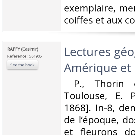
exemplaire, men
coiffes et aux co
‎Lectures gé
‎RAFFY (Casimir)‎
Reference : 561905
Amérique et 
See the book
‎ P., Thorin
Toulouse, E. Pr
1868]. In-8, de
de l’époque, dos
et fleurons dor