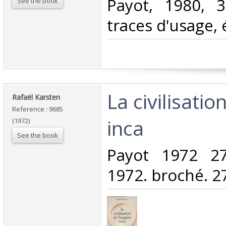
‎Payot, 1980, 
See the book
traces d'usage, é
‎La civilisati
‎Rafaël Karsten‎
Reference : 9685
inca‎
(1972)
See the book
‎Payot 1972 2
1972. broché. 27