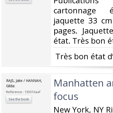
Publication
cartonnage é
jaquette 33 cm
pages. Jaquett
état. Très bon ét
‎ Très bon état d
‎Manhatten an
‎RAJS, Jake / HANNAH,
Gilda:‎
focus‎
Reference : 135013aaf
See the book
‎New York, NY Riz