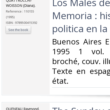
‎Los Males de
‎QUATTROCCHI-
WOISSON (Diana).‎
Memoria : his
Reference : 110155
(1995)
ISBN : 9789500415392
politica en la
See the book
‎Buenos Aires 
1995 1 vol. 
broché, couv. il
Texte en espag
état.‎
‎QUENEAU Raymond.‎