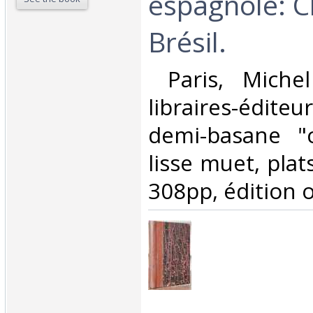
espagnole: Ch
Brésil.‎
‎ Paris, Miche
libraires-éditeu
demi-basane "c
lisse muet, plat
308pp, édition or