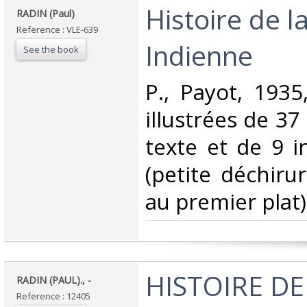
‎Histoire de la
‎RADIN (Paul)‎
Reference : VLE-639
Indienne‎
See the book
‎P., Payot, 1935
illustrées de 37
texte et de 9 i
(petite déchiru
au premier plat)‎
‎HISTOIRE DE
‎RADIN (PAUL)., -‎
Reference : 12405