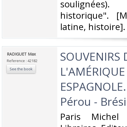
soulignées). 
historique". [
latine, histoire].‎
‎SOUVENIRS 
‎RADIGUET Max ‎
Reference : 42182
L'AMÉRIQUE
See the book
ESPAGNOLE. C
Pérou - Brésil
‎Paris Michel