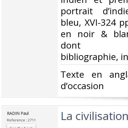
portrait d’in
bleu, XVI-324 p
en noir & bla
dont fro
bibliographie, in
‎Texte en angl
d’occasion ‎
‎La civilisatio
‎RADIN Paul‎
Reference : 2711