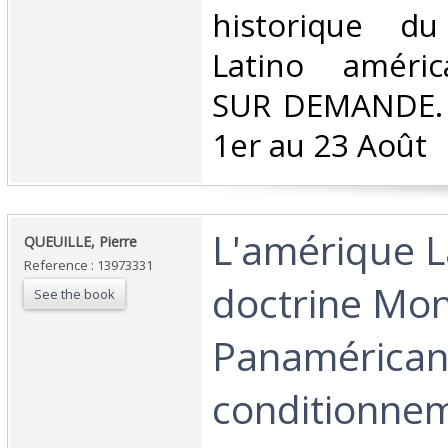
historique du
Latino améri
SUR DEMANDE. 
1er au 23 Août‎
‎L'amérique L
‎QUEUILLE, Pierre‎
Reference : 13973331
doctrine Mon
See the book
Panamérican
conditionne