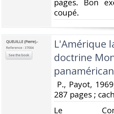
pages. Bon ex
coupé.‎
‎L'Amérique l
‎QUEUILLE (Pierre).-‎
Reference : 37004
doctrine Mon
See the book
panaméricani
‎ P., Payot, 196
287 pages ; cache
‎Le Condi