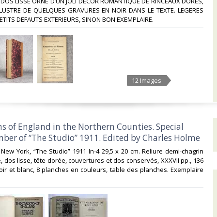
 DOS LISSE ORNE D’UN JOLI DECOR ROMANTIQUE DE RINCEAUX DORES,
ILLUSTRE DE QUELQUES GRAVURES EN NOIR DANS LE TEXTE. LEGERES
TITS DEFAUTS EXTERIEURS, SINON BON EXEMPLAIRE. ‎
12 Images
ns of England in the Northern Counties. Special
ber of “The Studio” 1911. Edited by Charles Holme‎
, New York, “The Studio” 1911 In-4 29,5 x 20 cm. Reliure demi-chagrin
 dos lisse, tête dorée, couvertures et dos conservés, XXXVII pp., 136
ir et blanc, 8 planches en couleurs, table des planches. Exemplaire