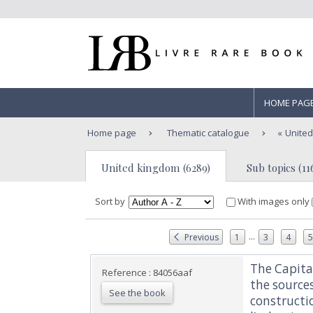
HOME PAG
Home page
Thematic catalogue
Unite
United kingdom (6289)
Sub topics (11
Sort by
With images only
...
Previous
1
3
4
‎The Capita
Reference : 84056aaf
the sources
See the book
constructio