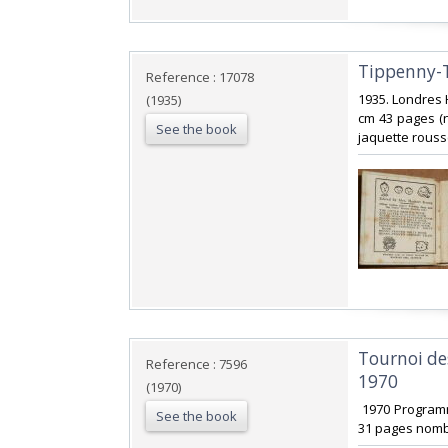
‎Tippenny-
Reference : 17078
‎1935. Londres
(1935)
cm 43 pages (no
See the book
jaquette rouss
‎Tournoi de
Reference : 7596
1970‎
(1970)
‎ 1970 Program
See the book
31 pages nomb