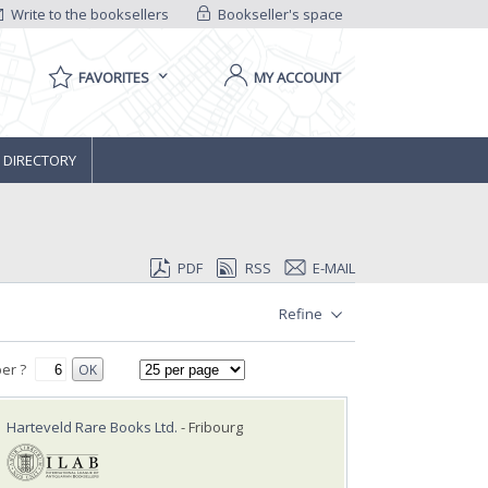
Write to the booksellers
Bookseller's space
FAVORITES
MY ACCOUNT
 DIRECTORY
PDF
RSS
E-MAIL
Refine
er ?
OK
Harteveld Rare Books Ltd.
- Fribourg