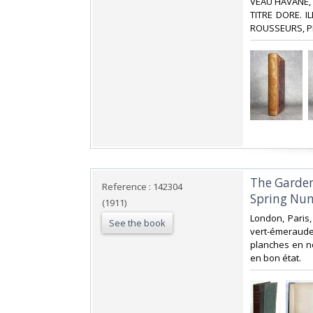
VEAU HAVANE,
TITRE DORE. 
ROUSSEURS, PE
‎The Garde
Reference : 142304
Spring Num
(1911)
‎London, Paris
See the book
vert-émeraude,
planches en no
en bon état.‎