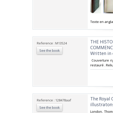
‎Texte en angla
‎THE HIST
Reference : M13524
COMMENCE
See the book
Written in 
‎ Couverture r
restauré . Reliu
‎The Royal 
Reference : 128478aaf
illustratons
See the book
‎London, Thom