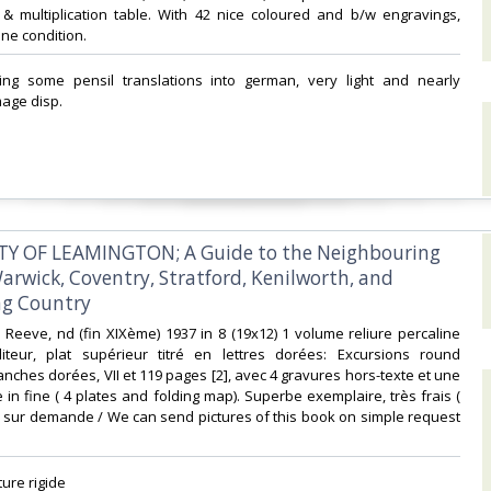
, & multiplication table. With 42 nice coloured and b/w engravings,
ine condition.‎
ning some pensil translations into german, very light and nearly
age disp.‎
ITY OF LEAMINGTON; A Guide to the Neighbouring
arwick, Coventry, Stratford, Kenilworth, and
g Country ‎
 Reeve, nd (fin XIXème) 1937 in 8 (19x12) 1 volume reliure percaline
iteur, plat supérieur titré en lettres dorées: Excursions round
anches dorées, VII et 119 pages [2], avec 4 gravures hors-texte et une
 in fine ( 4 plates and folding map). Superbe exemplaire, très frais (
 sur demande / We can send pictures of this book on simple request
ure rigide ‎