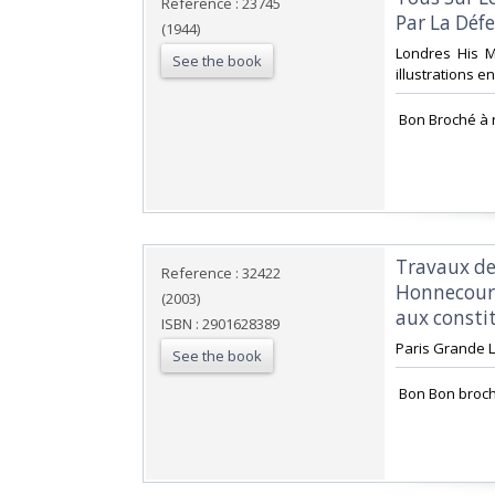
Reference : 23745
Par La Défe
(1944)
‎Londres His 
See the book
illustrations en
‎ Bon Broché à 
‎Travaux de
Reference : 32422
Honnecour
(2003)
aux constit
ISBN : 2901628389
‎Paris Grande L
See the book
‎ Bon Bon broc