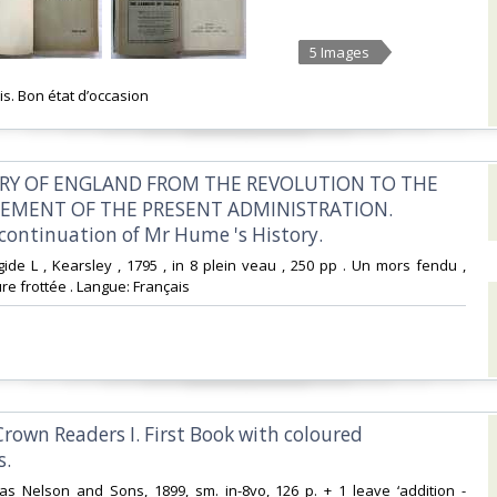
5 Images
is. Bon état d’occasion ‎
ORY OF ENGLAND FROM THE REVOLUTION TO THE
MENT OF THE PRESENT ADMINISTRATION.
continuation of Mr Hume 's History.‎
igide L , Kearsley , 1795 , in 8 plein veau , 250 pp . Un mors fendu ,
re frottée . Langue: Français ‎
Crown Readers I. First Book with coloured
. ‎
as Nelson and Sons, 1899, sm. in-8vo, 126 p. + 1 leave ‘addition -