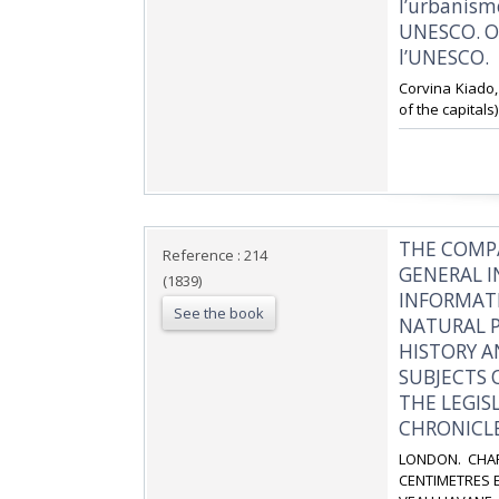
l’urbanisme
UNESCO. Ou
l’UNESCO.‎
‎Corvina Kiado, 
of the capitals) o
‎THE COMP
Reference : 214
GENERAL I
(1839)
INFORMAT
See the book
NATURAL P
HISTORY A
SUBJECTS 
THE LEGIS
CHRONICLE,
‎LONDON. CHAR
CENTIMETRES E