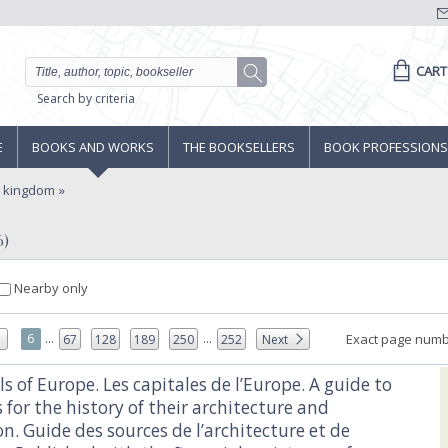
CART
Search by criteria
E
BOOKS AND WORKS
THE BOOKSELLERS
BOOK PROFESSIONS
d kingdom
6)
Nearby only
...
...
6
Exact page numb
5
67
128
189
250
252
Next
ls of Europe. Les capitales de l’Europe. A guide to
 for the history of their architecture and
n. Guide des sources de l’architecture et de