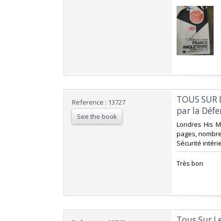
‎TOUS SUR L
Reference : 13727
par la Défe
See the book
‎Londres His M
pages, nombreu
Sécurité intéri
‎Très bon ‎
‎Tous Sur L