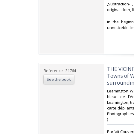
,Subtraction- 
original cloth, f
‎In the begin
unnoticeble. Im
‎THE VICIN
Reference : 31764
Towns of W
See the book
surroundin
‎Leamington W.
bleue de l'éd
Leamington, tr
carte dépliante
Photographies
) ‎
‎Parfait Couvert