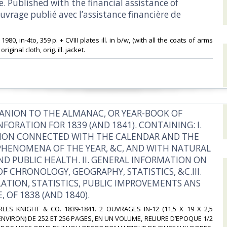
. Published with the financial assistance of
vrage publié avec l’assistance financière de
1980, in-4to, 359 p. + CVIII plates ill. in b/w, (with all the coats of arms
riginal cloth, orig. ill. jacket.‎
ANION TO THE ALMANAC, OR YEAR-BOOK OF
NFORATION FOR 1839 (AND 1841). CONTAINING: I.
ION CONNECTED WITH THE CALENDAR AND THE
HENOMENA OF THE YEAR, &C, AND WITH NATURAL
ND PUBLIC HEALTH. II. GENERAL INFORMATION ON
OF CHRONOLOGY, GEOGRAPHY, STATISTICS, &C.III.
LATION, STATISTICS, PUBLIC IMPROVEMENTS ANS
 OF 1838 (AND 1840).‎
LES KNIGHT & CO. 1839-1841. 2 OUVRAGES IN-12 (11,5 X 19 X 2,5
NVIRON) DE 252 ET 256 PAGES, EN UN VOLUME, RELIURE D’EPOQUE 1/2