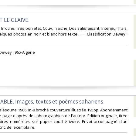
T LE GLAIVE.‎
8. Broché. Très bon état, Couv. fraîche, Dos satisfaisant, Intérieur frais.
ques photos en noir et blanc hors texte.. . . . Classification Dewey :
 Dewey : 965-Algérie‎
SABLE. Images, textes et poèmes sahariens.‎
alésoune 1986. In-8 broché couverture illustrée 195pp. Abondamment
ne page d'après des photographies de l'auteur. Edition originale, tirée
ires numérotés sur papier couché ivoire. Envoi accompagné d'un
t. Bel exemplaire.‎