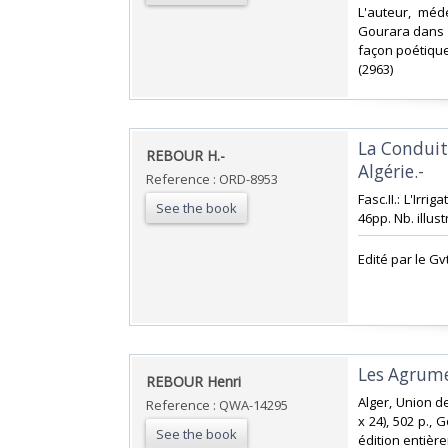
‎L'auteur, mé
Gourara dans l
façon poétique
(2963)‎
‎La Conduit
‎REBOUR H.-‎
Algérie.-‎
Reference : ORD-8953
‎Fasc.II.: L'Irr
See the book
46pp. Nb. illustr
‎Edité par le Gv
‎Les Agrume
‎REBOUR Henri ‎
‎Alger, Union d
Reference : QWA-14295
x 24), 502 p.,
See the book
édition entière