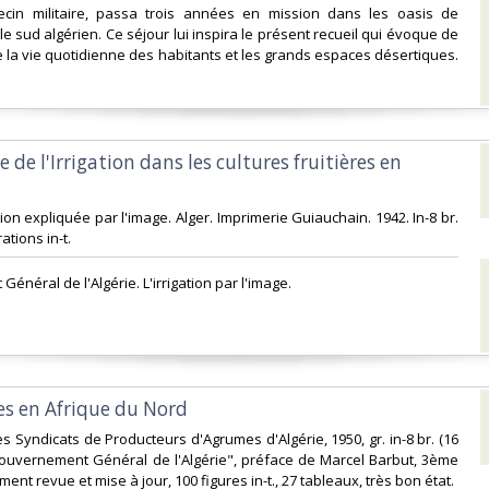
decin militaire, passa trois années en mission dans les oasis de
e sud algérien. Ce séjour lui inspira le présent recueil qui évoque de
 la vie quotidienne des habitants et les grands espaces désertiques.
e de l'Irrigation dans les cultures fruitières en
igation expliquée par l'image. Alger. Imprimerie Guiauchain. 1942. In-8 br.
ations in-t.‎
t Général de l'Algérie. L'irrigation par l'image.‎
s en Afrique du Nord ‎
es Syndicats de Producteurs d'Agrumes d'Algérie, 1950, gr. in-8 br. (16
 Gouvernement Général de l'Algérie", préface de Marcel Barbut, 3ème
ment revue et mise à jour, 100 figures in-t., 27 tableaux, très bon état. ‎