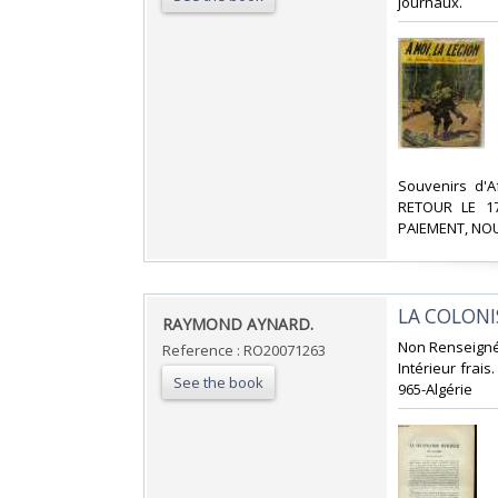
journaux.‎
‎Souvenirs d'
RETOUR LE 1
PAIEMENT, NOU
‎LA COLONI
‎RAYMOND AYNARD.‎
‎Non Renseigné.
Reference : RO20071263
Intérieur frais
See the book
965-Algérie‎