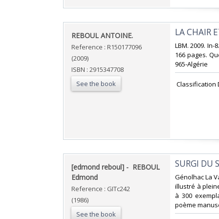
‎LA CHAIR E
‎REBOUL ANTOINE.‎
‎LBM. 2009. In-
Reference : R150177096
166 pages. Quel
(2009)
965-Algérie‎
ISBN : 2915347708
See the book
‎ Classification
‎SURGI DU 
‎[edmond reboul] - ‎ ‎REBOUL
Edmond‎
‎Génolhac La V
illustré à plei
Reference : GITc242
à 300 exempla
(1986)
poème manuscri
See the book