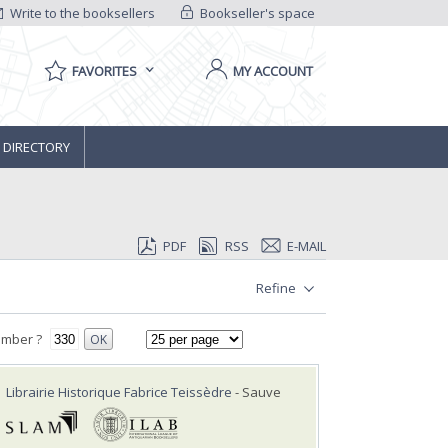
Write to the booksellers
Bookseller's space
FAVORITES
MY ACCOUNT
 DIRECTORY
PDF
RSS
E-MAIL
Refine
umber ?
OK
Librairie Historique Fabrice Teissèdre
- Sauve