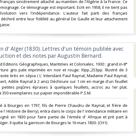
Français sincérement attaché au maintien de l'Algérie à la France. Ce
émoignage. Ce témoignage est important. Ecrit en 1958, il ne tient pas
volution vers l'indépendance. L'auteur fait parti des français
échiré entre leur fidélité au général De Gaulle et leur attachement
çaise.‎
on d' Alger (1830). Lettres d'un témoin publiée avec
uction et des notes par Augustin Bernard.‎
é d Editions Géographiques, Maritimes et Coloniales, 1930 ; grand in-8°
ture gris pale imprimée en noir et rouge; XIpp.,253pp. Illustré de 3
 texte tirés en sépia ( L' Intendant Paul Raynal, Madame Paul Raynal,
ert, Adèle Raynal à 2 ans). Déchirure sur 1 cm en marge d'un feuillet
petites piqûres éprases à quelques feuillets, accroc au 1er plat.
e à 350 exemplaires sur papier impondérable P.S.M.‎
né à Bourges en 1797, fils de Pierre Chaudru de Raynal, et frère de
e l' Histoire de Berry), entra dans le corps de l' intendance militaire en
ésigné en 1830 pour faire partie de l'Armée d' Afrique et prit part à
Alger. Il quitta la garnison de Bourges le 16 mars 1830. (CH1) ‎