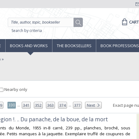
CART
Search by criteria
E
BOOKS AND WORKS
THE BOOKSELLERS
BOOK PROFESSIONS
a
Nearby only
...
...
330
Exact page n
29
341
352
363
374
377
Next
égion !. .. Du panache, de la boue, de la mort‎
ents du Monde, 1955 in-8 carré, 239 pp., planches, broché, sous
trée. Petits manques à la jaquette. Exemplaire truffé de coupures de