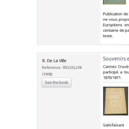
‎Publication de
ne vous propos
Européens en 
centaine de p
texte. ‎
‎Souvenirs
‎R. De La Ville‎
‎Cannes Cruvès
Reference : RES25L238
participé a t
(1908)
1870/1871 .‎
See the book
‎Satisfaisant ‎