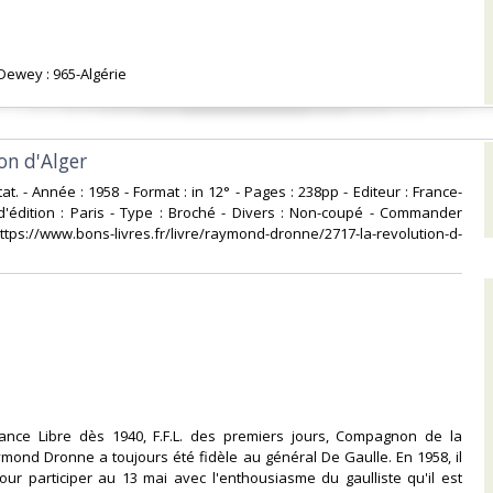
 Dewey : 965-Algérie‎
on d'Alger‎
 état. - Année : 1958 - Format : in 12° - Pages : 238pp - Editeur : France-
d'édition : Paris - Type : Broché - Divers : Non-coupé - Commander
ttps://www.bons-livres.fr/livre/raymond-dronne/2717-la-revolution-d-
France Libre dès 1940, F.F.L. des premiers jours, Compagnon de la
ymond Dronne a toujours été fidèle au général De Gaulle. En 1958, il
pour participer au 13 mai avec l'enthousiasme du gaulliste qu'il est