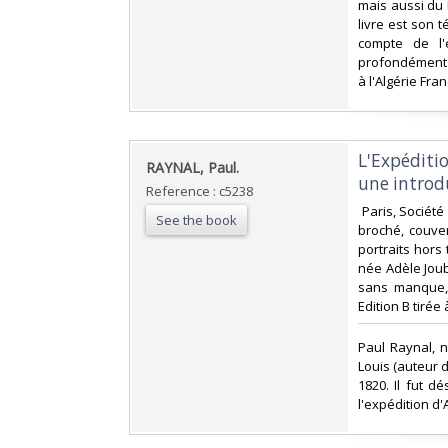
mais aussi du 
livre est son t
compte de l'é
profondément d
à l'Algérie Fran
‎L'Expéditi
‎RAYNAL, Paul.‎
une introd
Reference : c5238
‎ Paris, Sociét
See the book
broché, couver
portraits hors
née Adèle Joub
sans manque, 
Edition B tiré
‎Paul Raynal, 
Louis (auteur d
1820. Il fut d
l'expédition d'