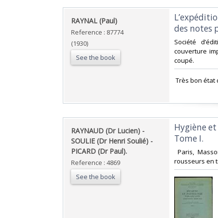
‎L’expéditi
‎RAYNAL (Paul)‎
des notes 
Reference : 87774
‎Société d’éd
(1930)
couverture imp
See the book
coupé.‎
‎ Très bon état 
‎Hygiène et
‎RAYNAUD (Dr Lucien) -
Tome I.‎
SOULIE (Dr Henri Soulié) -
PICARD (Dr Paul).‎
‎ Paris, Masso
rousseurs en t
Reference : 4869
See the book