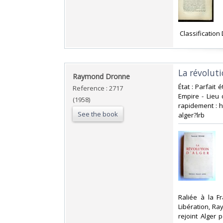
‎ Classification
‎La révoluti
‎Raymond Dronne‎
‎État : Parfait
Reference : 2717
Empire - Lieu 
(1958)
rapidement : h
See the book
alger?lrb‎
‎Raliée à la 
Libération, Ra
rejoint Alger 