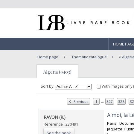
HOME PAG
Home page
Thematic catalogue
Algeri
Algeria (9403)
Sort by
With images only
...
Previous
1
327
328
3
‎A moi, la L
‎RAVON (R.)‎
‎Paris, Docum
Reference : 230491
jaquette illus
See the book