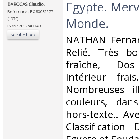
‎Egypte. Merv
‎BAROCAS Claudio.‎
Reference : RO80085277
Monde.‎
(1979)
ISBN : 2092847740
See the book
‎NATHAN Fernan
Relié. Très bo
fraîche, Dos 
Intérieur frai
Nombreuses ill
couleurs, dan
hors-texte.. Ave
Classification