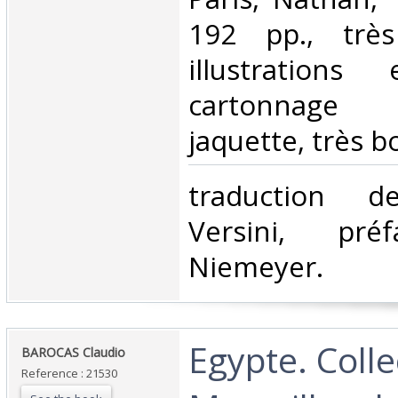
192 pp., trè
illustrations
cartonnage 
jaquette, très bo
‎traduction 
Versini, pré
Niemeyer.‎
‎Egypte. Coll
‎BAROCAS Claudio‎
Reference : 21530