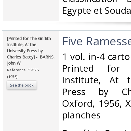
Egypte et Souda
‎Five Ramess
‎[Printed for The Griffith
Institute, At the
University Press by
‎1 vol. in-4 car
Charles Batey] - ‎ ‎BARNS,
John W.‎
Printed for 
Reference : 59526
Institute, At 
(1956)
See the book
Press by Cha
Oxford, 1956, X
planches‎