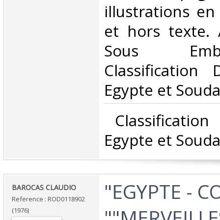
illustrations e
et hors texte. 
Sous Emb
Classification
Egypte et Souda
‎ Classificatio
Egypte et Souda
‎"EGYPTE - 
‎BAROCAS CLAUDIO‎
Reference : ROD0118902
""MERVEILLE
(1976)