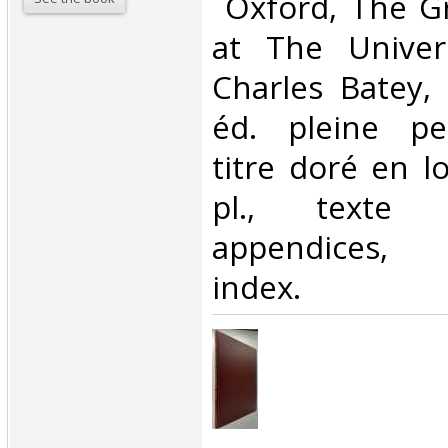
‎ Oxford, The Gr
at The Univer
Charles Batey, 
éd. pleine pe
titre doré en l
pl., texte 
appendices, a
index. ‎