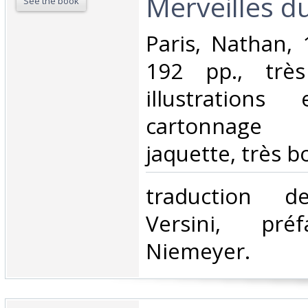
Merveilles d
See the book
‎Paris, Nathan,
192 pp., trè
illustrations
cartonnage 
jaquette, très bo
‎traduction 
Versini, pré
Niemeyer.‎