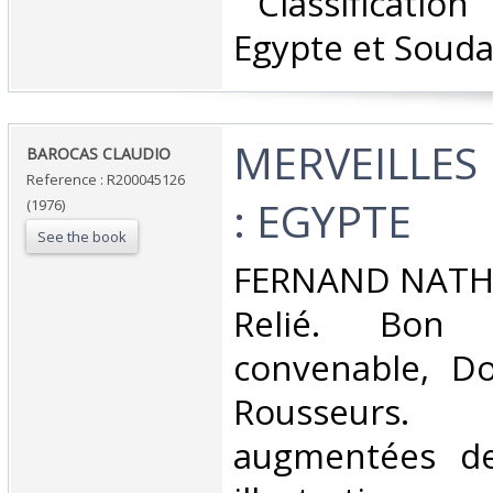
‎ Classificatio
Egypte et Souda
‎MERVEILLE
‎BAROCAS CLAUDIO‎
Reference : R200045126
: EGYPTE‎
(1976)
See the book
‎FERNAND NATHA
Relié. Bon 
convenable, Dos
Rousseurs.
augmentées d