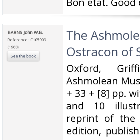
‎Bon état. Good 
‎The Ashmol
‎BARNS John W.B.‎
Reference : C105909
Ostracon of 
(1968)
See the book
‎Oxford, Griff
Ashmolean Mus
+ 33 + [8] pp. w
and 10 illustr
reprint of the 
edition, publis