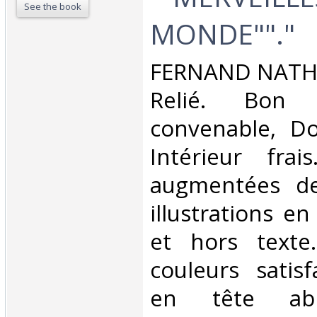
See the book
MONDE""."‎
‎FERNAND NATHA
Relié. Bon 
convenable, Dos
Intérieur fra
augmentées d
illustrations e
et hors texte
couleurs satisf
en tête abi