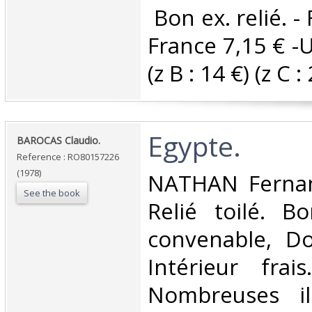
‎ Bon ex. relié. -
France 7,15 € -
(z B : 14 €) (z C : 
‎Egypte.‎
‎BAROCAS Claudio.‎
Reference : RO80157226
(1978)
‎NATHAN Fernan
See the book
Relié toilé. B
convenable, Dos
Intérieur frai
Nombreuses ill