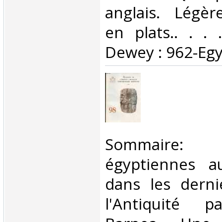
anglais. Légèr
en plats.. . . .
Dewey : 962-Egy
‎Sommaire:
égyptiennes a
dans les derni
l'Antiquité p