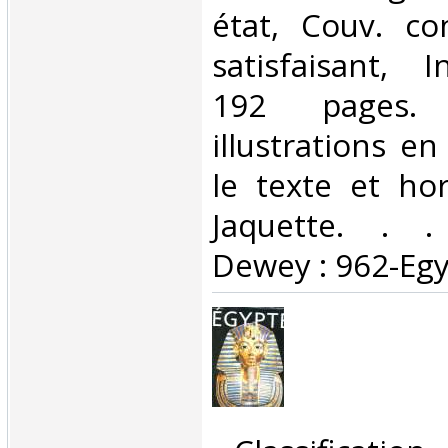
état, Couv. co
satisfaisant, I
192 pages. 
illustrations e
le texte et hor
Jaquette. . . 
Dewey : 962-Egy