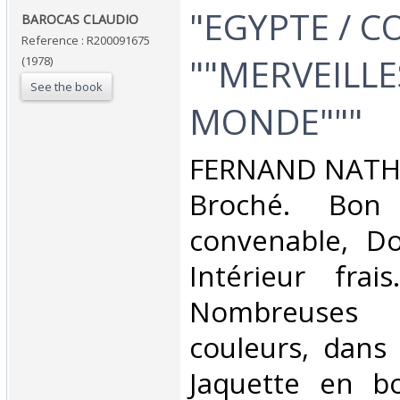
‎"EGYPTE / 
‎BAROCAS CLAUDIO‎
Reference : R200091675
""MERVEILLE
(1978)
See the book
MONDE"""‎
‎FERNAND NATHA
Broché. Bon 
convenable, Dos
Intérieur frai
Nombreuses
couleurs, dans 
Jaquette en bo