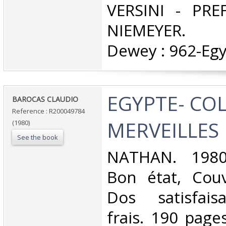
VERSINI - PRE
NIEMEYER. Cl
Dewey : 962-Egy
‎EGYPTE- CO
‎BAROCAS CLAUDIO‎
Reference : R200049784
MERVEILLES
(1980)
See the book
‎NATHAN. 1980.
Bon état, Couv
Dos satisfaisa
frais. 190 pag