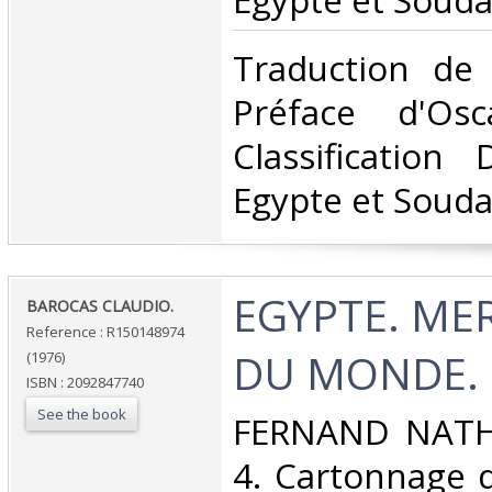
Egypte et Souda
‎Traduction de
Préface d'Osc
Classification
Egypte et Souda
‎EGYPTE. ME
‎BAROCAS CLAUDIO.‎
Reference : R150148974
DU MONDE.‎
(1976)
ISBN : 2092847740
See the book
‎FERNAND NATHA
4. Cartonnage d