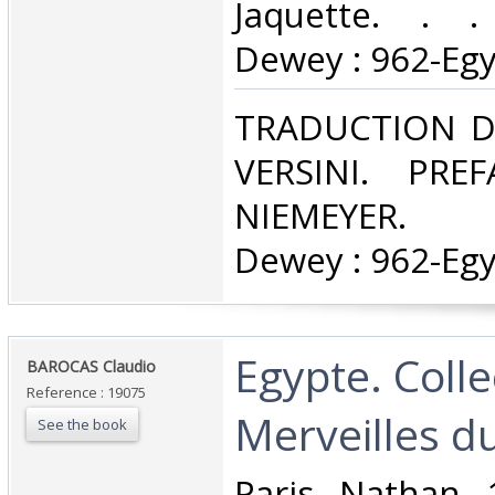
Jaquette. . . 
Dewey : 962-Egy
‎TRADUCTION 
VERSINI. PRE
NIEMEYER. Cl
Dewey : 962-Egy
‎Egypte. Coll
‎BAROCAS Claudio‎
Reference : 19075
Merveilles d
See the book
‎Paris, Nathan,