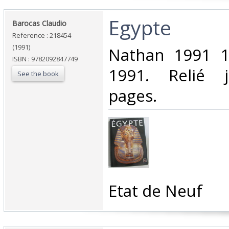
‎Egypte‎
‎Barocas Claudio‎
Reference : 218454
(1991)
‎Nathan 1991 1
ISBN : 9782092847749
1991. Relié j
See the book
pages.‎
‎Etat de Neuf‎