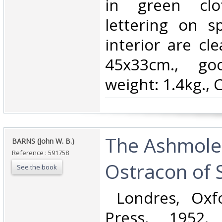
in green clo
lettering on s
interior are cl
45x33cm., goo
weight: 1.4kg., 
‎The Ashmol
‎BARNS (John W. B.)‎
Reference : 591758
Ostracon of S
See the book
‎ Londres, Oxf
Press, 1952. I