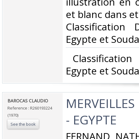
illustration en 
et blanc dans et 
Classification
Egypte et Souda
‎ Classificatio
Egypte et Souda
‎MERVEILLE
‎BAROCAS CLAUDIO‎
Reference : R260193224
- EGYPTE‎
(1970)
See the book
‎FERNAND NATH