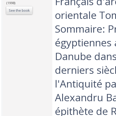
Français d'a
(1998)
See the book
orientale To
Sommaire: P
égyptiennes 
Danube dans
derniers sièc
l'Antiquité p
Alexandru B
épithète de 