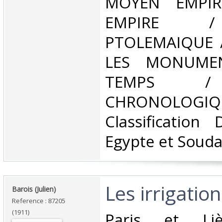
MOYEN EMPIR
EMPIRE /
PTOLEMAIQUE /
LES MONUME
TEMPS /
CHRONOLOGIQ
Classification
Egypte et Souda
‎Les irrigatio
‎Barois (Julien)‎
Reference : 87205
(1911)
‎Paris et Liè