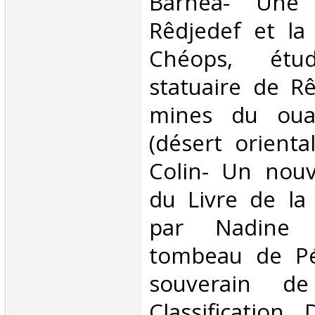
Barnea- Une 
Rêdjedef et la
Chéops, étu
statuaire de Rê
mines du oua
(désert orienta
Colin- Un nou
du Livre de la
par Nadine 
tombeau de Pét
souverain de 
Classification