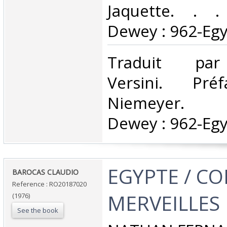
Jaquette. . . 
Dewey : 962-Egy
‎Traduit pa
Versini. Pré
Niemeyer. Cl
Dewey : 962-Egy
‎EGYPTE / C
‎BAROCAS CLAUDIO‎
Reference : RO20187020
MERVEILLES
(1976)
See the book