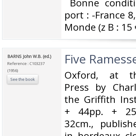
‎ Bonne conditi
port : -France 8,
Monde (z B : 15 €)
‎Five Ramess
‎BARNS John W.B. (ed.)‎
Reference : C103237
(1956)
‎Oxford, at t
See the book
Press by Charl
the Griffith Ins
+ 44pp. + 25 
32cm., publish
in bordeaux clo