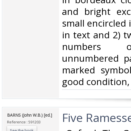
and bright exc
small encircled
in text and 2) 
numbers on
unnumbered pa
marked symbol
good condition,
‎Five Ramess
‎BARNS (John W.B.) [ed.]‎
Reference : 591203
See the book