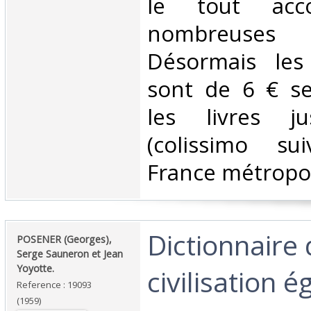
le tout acc
nombreuses 
Désormais les 
sont de 6 € s
les livres j
(colissimo su
France métropoli
‎Dictionnaire 
‎POSENER (Georges),
Serge Sauneron et Jean
Yoyotte.‎
civilisation é
Reference : 19093
(1959)