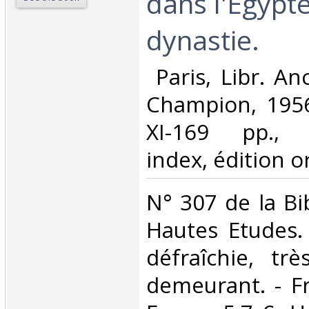
dans l'Egypte
dynastie.‎
‎ Paris, Libr. 
Champion, 1956
XI-169 pp., a
index, édition ori
‎N° 307 de la B
Hautes Etudes.
défraîchie, tr
demeurant. - Fr