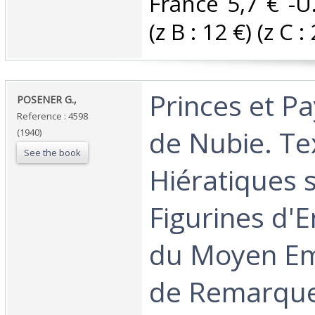
France 5,7 € -U
(z B : 12 €) (z C : 
‎Princes et Pa
‎POSENER G.,‎
Reference : 4598
de Nubie. Te
(1940)
See the book
Hiératiques 
Figurines d'
du Moyen Emp
de Remarqu