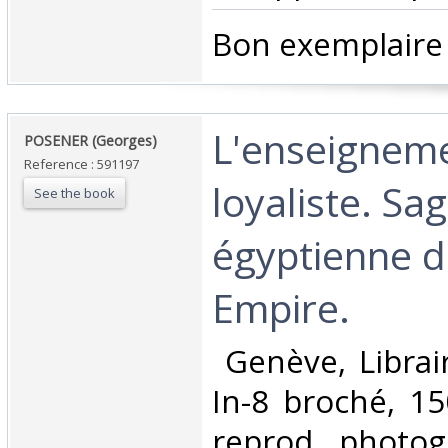
‎Bon exemplaire 
‎L'enseignem
‎POSENER (Georges)‎
Reference : 591197
loyaliste. Sa
See the book
égyptienne 
Empire.‎
‎ Genève, Librai
In-8 broché, 15
reprod. photog