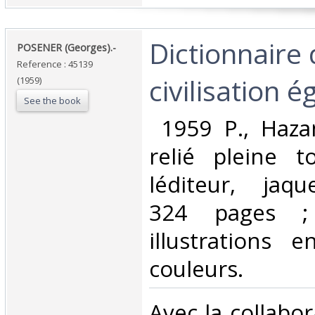
‎Dictionnaire 
‎POSENER (Georges).-‎
Reference : 45139
civilisation é
(1959)
See the book
‎ 1959 P., Haza
relié pleine t
léditeur, jaque
324 pages ;
illustrations 
couleurs. ‎
‎Avec la collabo