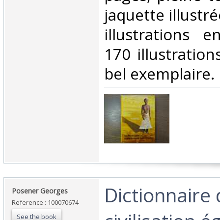
jaquette illustr
illustrations 
170 illustration
bel exemplaire.‎
‎Dictionnaire 
‎Posener Georges‎
Reference : 100070674
See the book