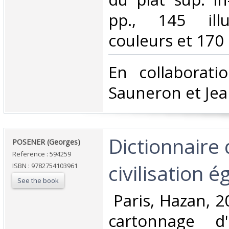
pp., 145 illu
couleurs et 170 e
‎En collaborat
Sauneron et Jean
‎Dictionnaire 
‎POSENER (Georges)‎
Reference : 594259
civilisation é
ISBN : 9782754103961
See the book
‎ Paris, Hazan, 2
cartonnage d'