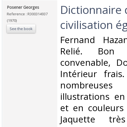
‎Dictionnaire 
‎Posener Georges‎
Reference : R300314937
civilisation é
(1970)
See the book
‎Fernand Hazan
Relié. Bon 
convenable, Dos
Intérieur frai
nombreuses
illustrations e
et en couleurs 
Jaquette trè