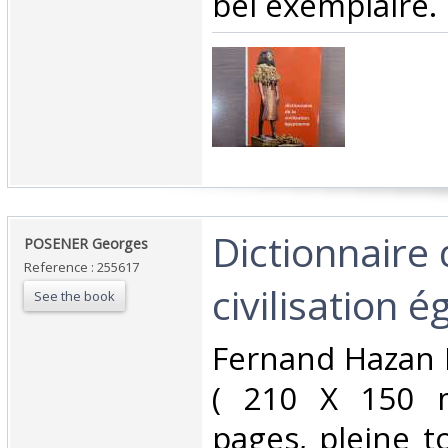
bel exemplaire.‎
‎Dictionnaire 
‎POSENER Georges‎
Reference : 255617
civilisation é
See the book
‎Fernand Hazan 
( 210 X 150 
pages, pleine t