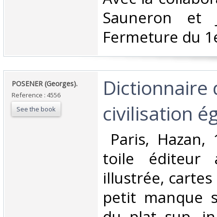
Sauneron et J
Fermeture du 1e
‎Dictionnaire 
‎POSENER (Georges).‎
Reference : 4556
civilisation é
See the book
‎ Paris, Hazan,
toile éditeur 
illustrée, cartes
petit manque s
du plat sup. in