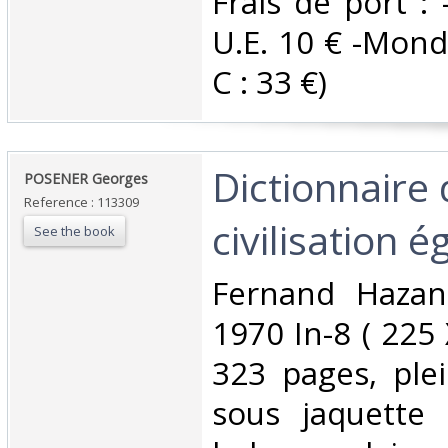
Frais de port : 
U.E. 10 € -Monde
C : 33 €) ‎
‎Dictionnaire 
‎POSENER Georges‎
Reference : 113309
civilisation é
See the book
‎Fernand Hazan
1970 In-8 ( 225
323 pages, plei
sous jaquette i