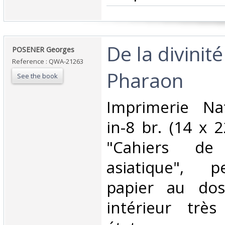
‎De la divinit
‎POSENER Georges ‎
Reference : QWA-21263
Pharaon ‎
See the book
‎Imprimerie Na
in-8 br. (14 x 2
"Cahiers de
asiatique", 
papier au dos
intérieur trè