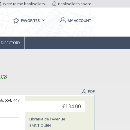
Write to the booksellers
Bookseller's space
FAVORITES
MY ACCOUNT
 DIRECTORY
es‎
PDF
66, 554, 447
€134.00
Librairie de l'Avenue
SAINT-OUEN