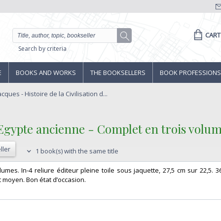
CART
Search by criteria
E
BOOKS AND WORKS
THE BOOKSELLERS
BOOK PROFESSIONS
ques - Histoire de la Civilisation d...
 l'Egypte ancienne - Complet en trois volum
ller
1 book(s) with the same title
lumes. In-4 reliure éditeur pleine toile sous jaquette, 27,5 cm sur 22,5. 3
 moyen. Bon état d’occasion.‎