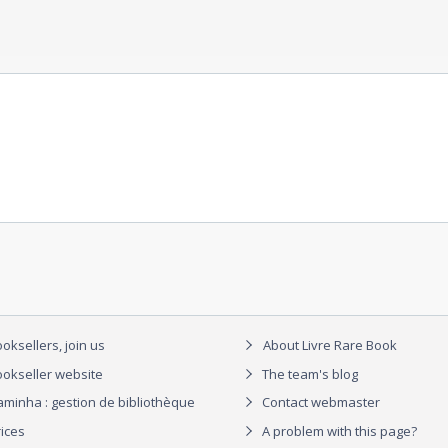
oksellers, join us
About Livre Rare Book
okseller website
The team's blog
aminha : gestion de bibliothèque
Contact webmaster
rices
A problem with this page?