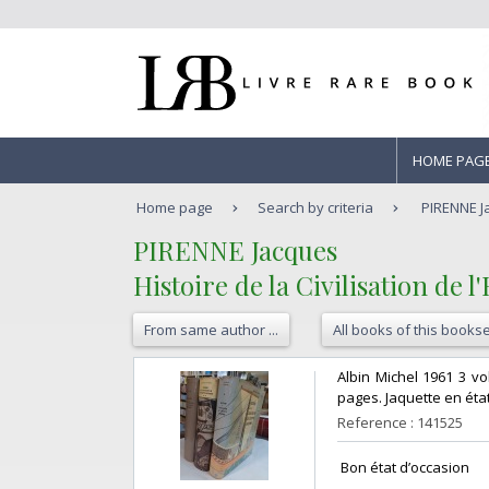
HOME PAG
Home page
Search by criteria
PIRENNE Jac
‎PIRENNE Jacques‎
‎Histoire de la Civilisation de
From same author ...
All books of this bookse
‎Albin Michel 1961 3 vo
pages. Jaquette en état
Reference : 141525
‎ Bon état d’occasion ‎