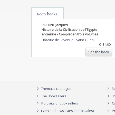
Seen books
PIRENNE Jacques
Histoire de la Civilisation de l'Egypte
ancienne - Complet en trois volumes
Librairie de l'Avenue
-
Saint-Ouen
€134.00
See the book
Thematic catalogue
Bo
The Booksellers
Bo
Portraits of booksellers
C
Events (Shows, Fairs, Public sales)
P