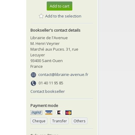
Add to cart
Add to the selection
Bookseller's contact details
Librairie de l'Avenue
M. Henri Veyrier
Marché aux Puces. 31, rue
Lecuyer
93400 Saint-Ouen
France
contact@librairie-avenue.fr
01 40 11 95 85
Contact bookseller
Payment mode
Cheque
Transfer
Others