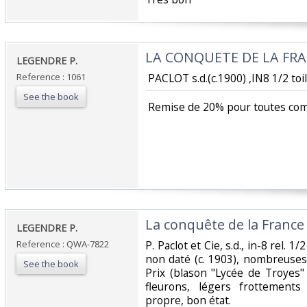
‎LA CONQUETE DE LA FRAN
‎LEGENDRE P. ‎
Reference : 1061
‎ PACLOT s.d.(c.1900) ,IN8 1/2 toile
See the book
‎ Remise de 20% pour toutes co
‎La conquête de la France a
‎LEGENDRE P. ‎
Reference : QWA-7822
‎P. Paclot et Cie, s.d., in-8 rel. 1/
non daté (c. 1903), nombreuses 
See the book
Prix (blason "Lycée de Troyes" 
fleurons, légers frottements
propre, bon état. ‎