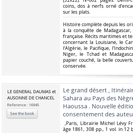
(32x22). IV-602 pages. Demi-
coins, dos à nerfs orné d'enca
sur les plats.‎
‎Histoire complète depuis les ori
à la conquête de Madagascar, d
française. Récits maritimes et te
concernant la Louisiane, le Can
l'Algérie, le Pacifique, l'Indoch
Niger, le Tchad et Madagasca
papier couché, la belle couvert
conservée.‎
‎Le grand désert , Itinéra
‎LE GENERAL DAUMAS et
Sahara au Pays des Nèg
AUSONNE DE CHANCEL ‎
Reference : 16945
Haoussa . Nouvelle éditio
consentement des auteur
See the book
‎ ,Paris, Librairie Michel Lévy
âge 1861, 308 pp., 1 vol. in 12