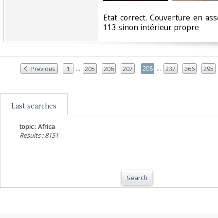
‎Etat correct. Couverture en a
113 sinon intérieur propre‎
...
...
208
Previous
1
205
206
207
237
266
295
Last searches
topic : Africa
Results : 8151
Search