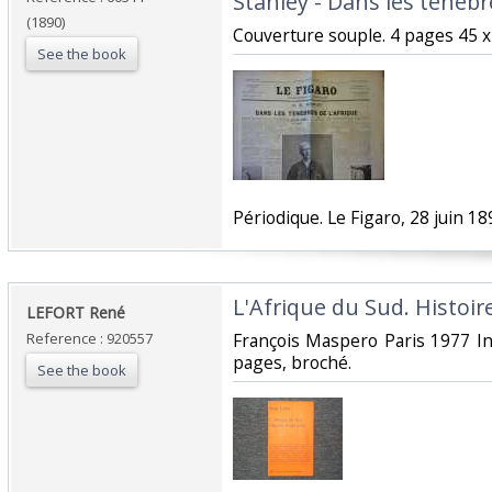
Stanley - Dans les ténèbre
(1890)
‎Couverture souple. 4 pages 45 x 
See the book
‎Périodique. Le Figaro, 28 juin 189
‎L'Afrique du Sud. Histoire
‎LEFORT René‎
Reference : 920557
‎François Maspero Paris 1977 I
pages, broché.‎
See the book