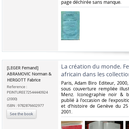
page déchirée sans manque.‎
‎La création du monde. Fe
‎[LEGER Fernand]
africain dans les collecti
ABRAMOVIC Norman &
HERGOTT Fabrice‎
‎Paris, Adam Biro Editeur, 200
Reference :
sous couverture rempliée illu
PEINTUREE72544440924
Menz. Iconographie noir & bl
(2000)
publié à l'occasion de l'exposi
ISBN : 9782876602977
et d'histoire de Genève du 25
2001.‎
See the book