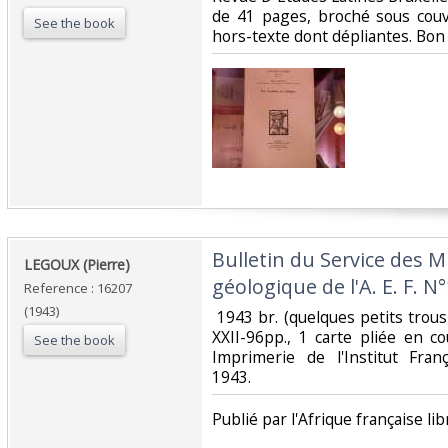
de 41 pages, broché sous couver
See the book
hors-texte dont dépliantes. Bon 
‎Bulletin du Service des M
‎LEGOUX (Pierre)‎
géologique de l'A. E. F. N°
Reference : 16207
(1943)
‎ 1943 br. (quelques petits trous 
XXII-96pp., 1 carte pliée en c
See the book
Imprimerie de l'Institut Fran
1943.‎
‎Publié par l'Afrique française libr