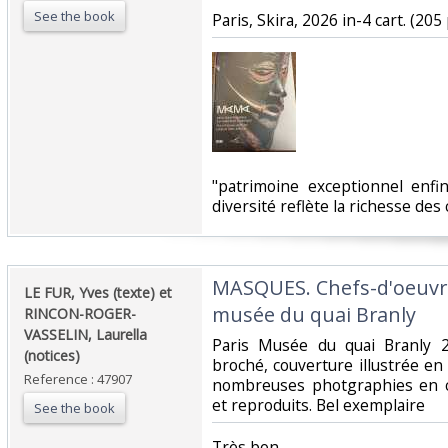
See the book
‎Paris, Skira, 2026 in-4 cart. (205 
‎"patrimoine exceptionnel enfi
diversité reflète la richesse des
‎MASQUES. Chefs-d'oeuvre
‎LE FUR, Yves (texte) et
musée du quai Branly ‎
RINCON-ROGER-
VASSELIN, Laurella
‎Paris Musée du quai Branly 
(notices) ‎
broché, couverture illustrée en
Reference : 47907
nombreuses photgraphies en c
et reproduits. Bel exemplaire ‎
See the book
‎Très bon ‎