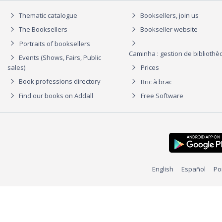
Thematic catalogue
Booksellers, join us
The Booksellers
Bookseller website
Portraits of booksellers
Caminha : gestion de biblioth
Events (Shows, Fairs, Public
sales)
Prices
Book professions directory
Bric à brac
Find our books on Addall
Free Software
English
Español
Po