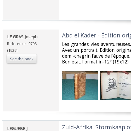
‎Abd el Kader - Édition orig
‎LE GRAS Joseph‎
Reference : 9708
‎Les grandes vies aventureuses.
Avec un portrait. Edition origin
(1929)
demi-chagrin fauve de l'époque.
See the book
Bon état. Format in-12° (19x12).‎
‎Zuid-Afrika, Stormkaap 
‎LEGUEBE J.‎