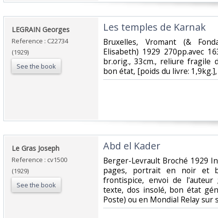
‎Les temples de Karnak‎
‎LEGRAIN Georges‎
Reference : C22734
‎Bruxelles, Vromant (& Fond
Elisabeth) 1929 270pp.avec 163
(1929)
br.orig., 33cm., reliure fragil
See the book
bon état, [poids du livre: 1,9kg.]
‎Abd el Kader‎
‎Le Gras Joseph‎
Reference : cv1500
‎Berger-Levrault Broché 1929 In
pages, portrait en noir et
(1929)
frontispice, envoi de l'auteur
See the book
texte, dos insolé, bon état gén
Poste) ou en Mondial Relay sur 