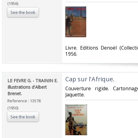
(1956)
See the book
‎Livre. Editions Denoël (Colle
1956.‎
‎Cap sur l'Afrique.‎
‎LE FEVRE G. - TRAININ E.
Illustrations d'Albert
‎Couverture rigide. Cartonna
Brenet.‎
Jaquette.‎
Reference : 13578
(1950)
See the book