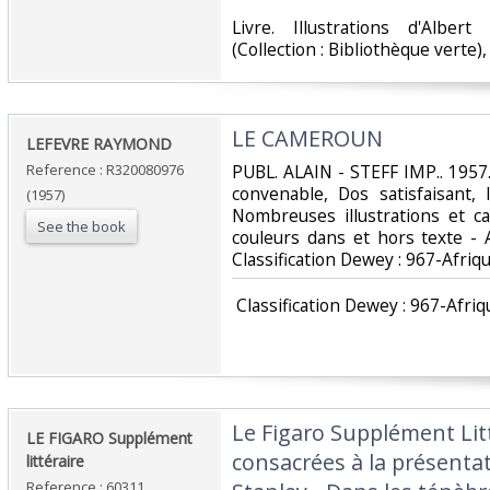
‎Livre. Illustrations d'Alber
(Collection : Bibliothèque verte), 
‎LE CAMEROUN‎
‎LEFEVRE RAYMOND‎
Reference : R320080976
‎PUBL. ALAIN - STEFF IMP.. 1957.
convenable, Dos satisfaisant, 
(1957)
Nombreuses illustrations et c
See the book
couleurs dans et hors texte - A
Classification Dewey : 967-Afriqu
‎ Classification Dewey : 967-Afriq
‎Le Figaro Supplément Lit
‎LE FIGARO Supplément
consacrées à la présentat
littéraire ‎
Reference : 60311