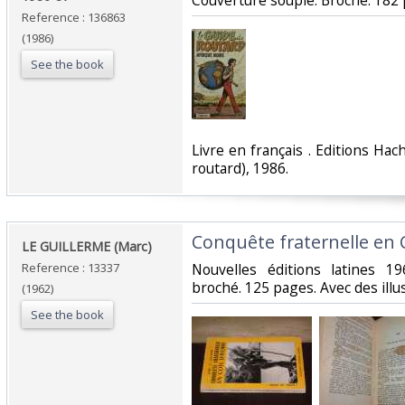
‎Couverture souple. Broché. 182 
Reference : 136863
(1986)
See the book
‎Livre en français . Editions Hac
routard), 1986.‎
‎Conquête fraternelle en C
‎LE GUILLERME (Marc)‎
Reference : 13337
‎Nouvelles éditions latines 
broché. 125 pages. Avec des illus
(1962)
See the book