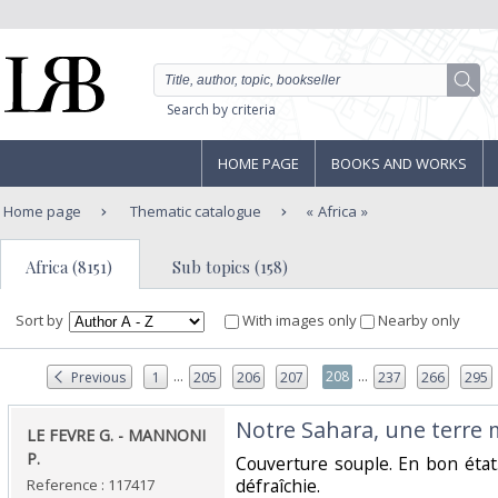
Search by criteria
HOME PAGE
BOOKS AND WORKS
Home page
Thematic catalogue
Africa
Africa (8151)
Sub topics (158)
Sort by
With images only
Nearby only
...
...
208
Previous
1
205
206
207
237
266
295
‎Notre Sahara, une terre m
‎LE FEVRE G. - MANNONI
P. ‎
‎Couverture souple. En bon état
défraîchie.‎
Reference : 117417