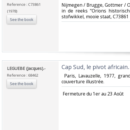
Reference : C73861
‎Nijmegen / Brugge, Gottmer / O
in de reeks "Orions historisch
(1978)
stofwikkel, mooie staat, C73861‎
See the book
‎Cap Sud, le pivot africain.‎
‎LEGUEBE (Jacques).-‎
Reference : 68462
‎ Paris, Lavauzelle, 1977, gra
couverture illustrée. ‎
See the book
‎ Fermeture du 1er au 23 Août‎