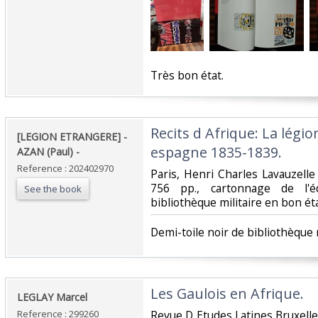
‎Très bon état.‎
‎Recits d Afrique: La légi
‎[LEGION ETRANGERE] -
espagne 1835-1839. ‎
AZAN (Paul) - ‎
Reference : 202402970
‎Paris, Henri Charles Lavauzelle 
756 pp., cartonnage de l'éd
See the book
bibliothèque militaire en bon état
‎Demi-toile noir de bibliothèque m
‎Les Gaulois en Afrique.‎
‎LEGLAY Marcel‎
Reference : 299260
‎Revue D Etudes Latines Bruxell