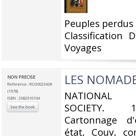
‎Peuples perdus
Classification 
Voyages‎
‎LES NOMADE
‎NON PRECISE‎
Reference : RO30023438
(1978)
‎NATIONAL 
ISBN : 2082010104
SOCIETY. 1
See the book
Cartonnage d'
état, Couv. co