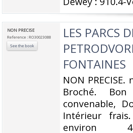
Dewey : 910.4-V
‎LES PARCS D
‎NON PRECISE‎
Reference : RO30023088
PETRODVORE
See the book
FONTAINES‎
‎NON PRECISE. n
Broché. Bon 
convenable, Dos
Intérieur frai
environ 