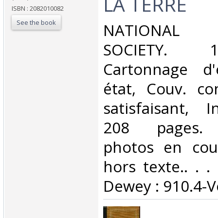
LA TERRE‎
ISBN : 2082010082
See the book
‎NATIONAL 
SOCIETY. 1
Cartonnage d'
état, Couv. co
satisfaisant, I
208 pages. 
photos en cou
hors texte.. . . 
Dewey : 910.4-V