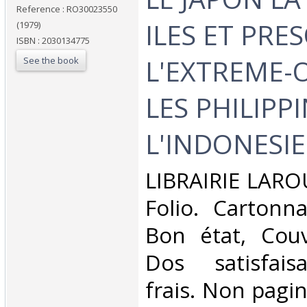
Reference : RO30023550
ILES ET PRES
(1979)
ISBN : 2030134775
L'EXTREME-O
See the book
LES PHILIPP
L'INDONESIE‎
‎LIBRAIRIE LARO
Folio. Cartonna
Bon état, Couv
Dos satisfaisa
frais. Non pagi