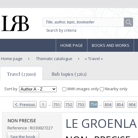
Search by criteria
HOME PAGE
BOOKS AND WORKS
Home page
Thematic catalogue
Travel
Travel (23910)
Sub topics (3262)
Sort by
With images only
Nearby only
...
...
754
Previous
1
751
752
753
804
854
904
‎LE GROENLA
‎NON PRECISE‎
Reference : RO30027227
See the book