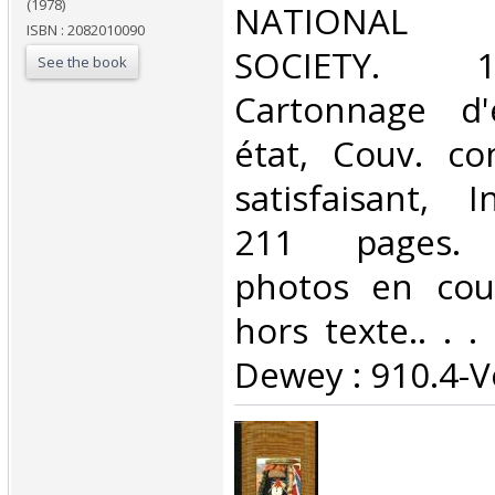
(1978)
‎NATIONAL 
ISBN : 2082010090
SOCIETY. 1
See the book
Cartonnage d'
état, Couv. co
satisfaisant, I
211 pages. 
photos en cou
hors texte.. . . 
Dewey : 910.4-V