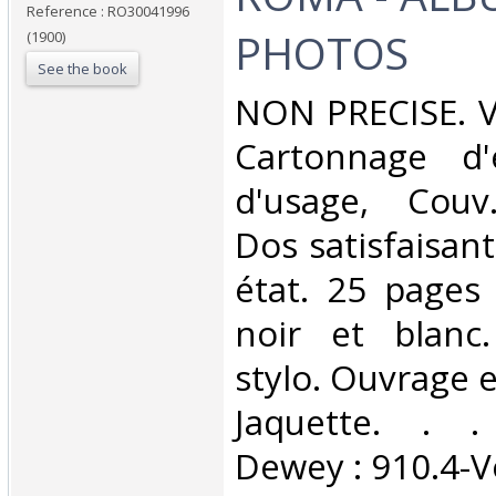
Reference : RO30041996
PHOTOS‎
(1900)
See the book
‎NON PRECISE. V
Cartonnage d'é
d'usage, Couv
Dos satisfaisant
état. 25 pages
noir et blanc.
stylo. Ouvrage e
Jaquette. . . 
Dewey : 910.4-V