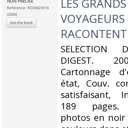
‎LES GRANDS
‎NON PRECISE‎
Reference : RO30023516
VOYAGEURS
(2006)
See the book
RACONTENT L
‎SELECTION 
DIGEST. 2006
Cartonnage d'
état, Couv. co
satisfaisant, I
189 pages. 
photos en noir 