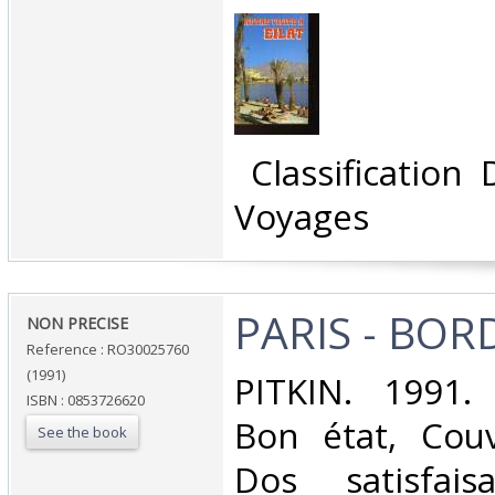
‎ Classification
Voyages‎
‎PARIS - BOR
‎NON PRECISE‎
Reference : RO30025760
(1991)
‎PITKIN. 1991.
ISBN : 0853726620
Bon état, Couv
See the book
Dos satisfaisa