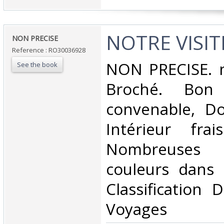
‎NOTRE VISITE
‎NON PRECISE‎
Reference : RO30036928
‎NON PRECISE. n
See the book
Broché. Bon 
convenable, Dos
Intérieur fra
Nombreuses
couleurs dans l
Classification 
Voyages‎