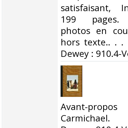
satisfaisant, I
199 pages. 
photos en cou
hors texte.. . . 
Dewey : 910.4-V
‎Avant-propo
Carmichael. C