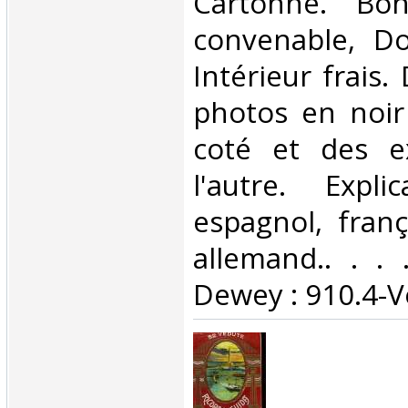
Cartonné. Bon
convenable, Dos
Intérieur frais.
photos en noir
coté et des ex
l'autre. Expl
espagnol, franç
allemand.. . . .
Dewey : 910.4-V