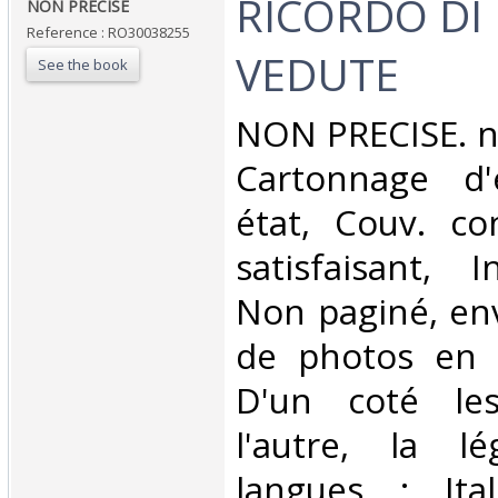
‎RICORDO DI 
‎NON PRECISE‎
Reference : RO30038255
VEDUTE‎
See the book
‎NON PRECISE. n
Cartonnage d'
état, Couv. co
satisfaisant, I
Non paginé, en
de photos en n
D'un coté le
l'autre, la 
langues : Ital