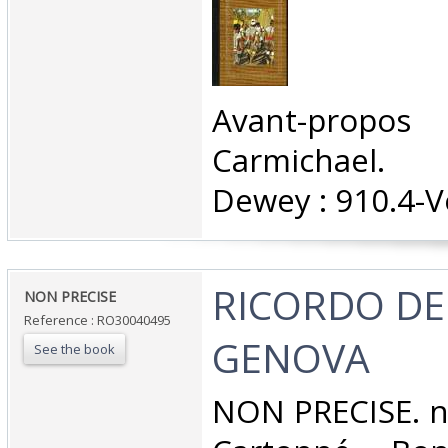
‎Avant-propo
Carmichael. C
Dewey : 910.4-V
‎RICORDO DE
‎NON PRECISE‎
Reference : RO30040495
GENOVA‎
See the book
‎NON PRECISE. n