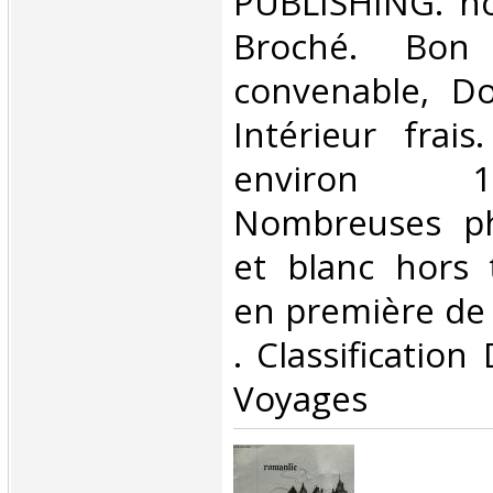
PUBLISHING. no
Broché. Bon 
convenable, Dos
Intérieur frai
environ 
Nombreuses ph
et blanc hors t
en première de c
. Classification
Voyages‎