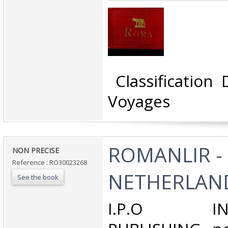
‎ Classification
Voyages‎
‎ROMANLIR -
‎NON PRECISE‎
Reference : RO30023268
NETHERLAND
See the book
‎I.P.O INT