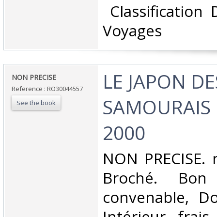
‎ Classification
Voyages‎
‎LE JAPON DE
‎NON PRECISE‎
Reference : RO30044557
SAMOURAIS 
See the book
2000‎
‎NON PRECISE. n
Broché. Bon 
convenable, Dos
Intérieur frai