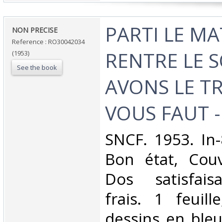
‎PARTI LE MA
‎NON PRECISE‎
Reference : RO30042034
RENTRE LE 
(1953)
See the book
AVONS LE TR
VOUS FAUT -
‎SNCF. 1953. In-
Bon état, Couv
Dos satisfaisa
frais. 1 feuill
dessins en bleu 