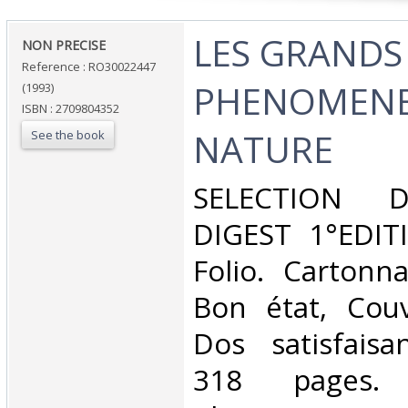
‎LES GRANDS
‎NON PRECISE‎
Reference : RO30022447
PHENOMENE
(1993)
ISBN : 2709804352
NATURE‎
See the book
‎SELECTION 
DIGEST 1°EDITI
Folio. Cartonna
Bon état, Couv
Dos satisfaisa
318 pages. 