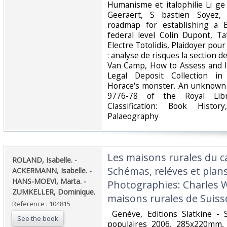
Humanisme et italophilie Li ge
Geeraert, S bastien Soyez,
roadmap for establishing a 
federal level Colin Dupont, Ta
Electre Totolidis, Plaidoyer pour
: analyse de risques la section 
Van Camp, How to Assess and 
Legal Deposit Collection in
Horace's monster. An unknown
9776-78 of the Royal Libr
Classification: Book Histo
Palaeography‎
‎Les maisons rurales du 
‎ROLAND, Isabelle. -
Schémas, reléves et plan
ACKERMANN, Isabelle. -
HANS-MOEVI, Marta. -
Photographies: Charles W
ZUMKELLER, Dominique.‎
maisons rurales de Suisse
Reference : 104815
‎ Genève, Editions Slatkine - 
See the book
populaires 2006, 285x220mm, 6