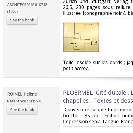
‎Zürich und Stuttgart, Verlag 
ARCHITEC56565610718
26,5, 230 pages sous reliure 
(1965)
illustrée. Iconographie noir & bl
See the book
‎Toile insolée sur les bords ; ja
petit accroc.‎
‎PLOERMEL .Cité ducale . 
‎ROINEL Hélène‎
chapelles . Textes et dess
Reference : M15945
‎ Couverture souple Imprimerie
See the book
broché , 85 pp . Edition numé
Impression sépia. Langue: França