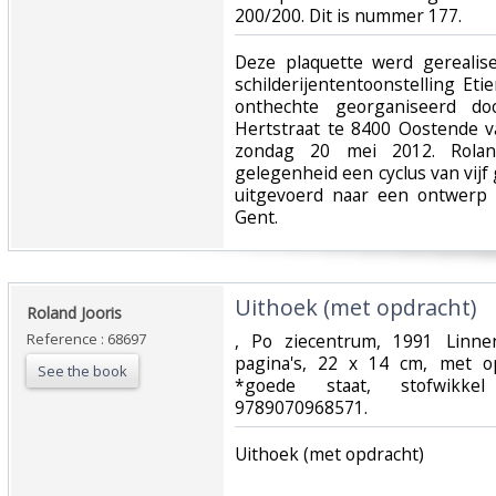
200/200. Dit is nummer 177.‎
‎Deze plaquette werd gerealis
schilderijententoonstelling Et
onthechte georganiseerd do
Hertstraat te 8400 Oostende 
zondag 20 mei 2012. Rolan
gelegenheid een cyclus van vijf
uitgevoerd naar een ontwerp 
Gent.‎
‎Uithoek (met opdracht)‎
‎Roland Jooris‎
Reference : 68697
‎, Po ziecentrum, 1991 Linn
pagina's, 22 x 14 cm, met o
See the book
*goede staat, stofwikkel
9789070968571.‎
‎Uithoek (met opdracht)‎