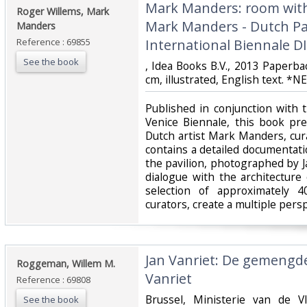
‎Mark Manders: room wit
‎Roger Willems, Mark
Mark Manders - Dutch Pa
Manders‎
Reference : 69855
International Biennale DI
See the book
‎, Idea Books B.V., 2013 Paperba
cm, illustrated, English text. *
‎Published in conjunction with
Venice Biennale, this book pre
Dutch artist Mark Manders, cur
contains a detailed documentati
the pavilion, photographed by 
dialogue with the architecture 
selection of approximately 4
curators, create a multiple pers
‎Jan Vanriet: De gemengd
‎Roggeman, Willem M.‎
Vanriet‎
Reference : 69808
‎Brussel, Ministerie van de
See the book