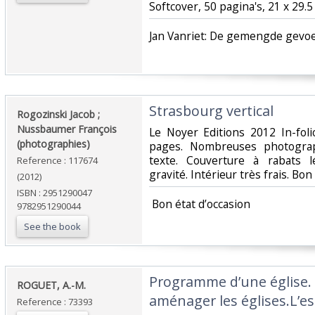
Softcover, 50 pagina's, 21 x 29.
‎Jan Vanriet: De gemengde gevoel
‎Strasbourg vertical‎
‎Rogozinski Jacob ;
Nussbaumer François
‎Le Noyer Editions 2012 In-fo
(photographies)‎
pages. Nombreuses photograp
texte. Couverture à rabats l
Reference : 117674
gravité. Intérieur très frais. Bon 
(2012)
ISBN : 2951290047
‎ Bon état d’occasion ‎
9782951290044
See the book
‎Programme d’une église.
‎ROGUET, A.-M.‎
aménager les églises.L’espr
Reference : 73393