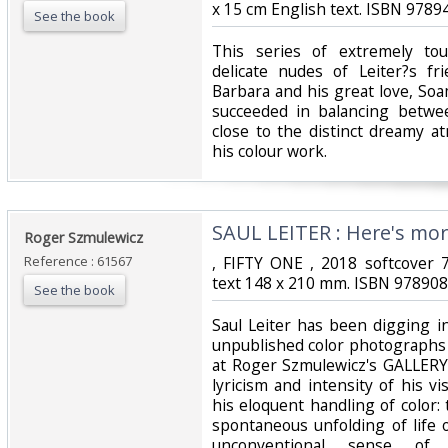
x 15 cm English text. ISBN 9789
See the book
‎This series of extremely to
delicate nudes of Leiter?s fr
Barbara and his great love, So
succeeded in balancing betwe
close to the distinct dreamy a
his colour work.‎
‎SAUL LEITER : Here's mor
‎Roger Szmulewicz‎
Reference : 61567
‎, FIFTY ONE , 2018 softcover 7
text 148 x 210 mm. ISBN 978908
See the book
‎Saul Leiter has been digging i
unpublished color photographs f
at Roger Szmulewicz's GALLERY
lyricism and intensity of his vi
his eloquent handling of color:
spontaneous unfolding of life 
unconventional sense of 