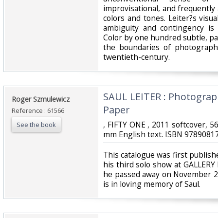
improvisational, and frequently
colors and tones. Leiter?s visu
ambiguity and contingency is 
Color by one hundred subtle, pa
the boundaries of photograph
twentieth-century.‎
‎SAUL LEITER : Photogra
‎Roger Szmulewicz‎
Paper‎
Reference : 61566
‎, FIFTY ONE , 2011 softcover, 56
See the book
mm English text. ISBN 97890817
‎This catalogue was first publish
his third solo show at GALLERY
he passed away on November 26
is in loving memory of Saul.‎