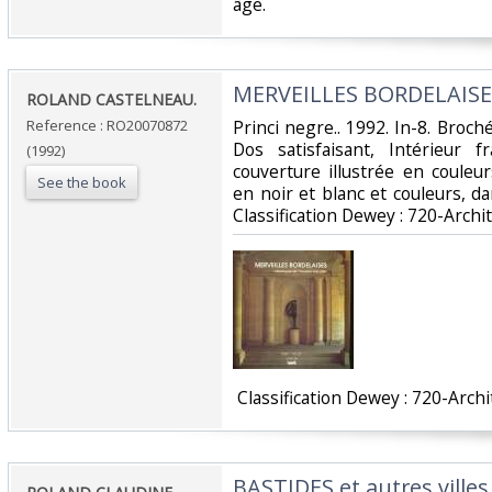
âge. ‎
‎MERVEILLES BORDELAISES
‎ROLAND CASTELNEAU.‎
Reference : RO20070872
‎Princi negre.. 1992. In-8. Broch
Dos satisfaisant, Intérieur 
(1992)
couverture illustrée en couleu
See the book
en noir et blanc et couleurs, dans
Classification Dewey : 720-Archit
‎ Classification Dewey : 720-Archi
‎BASTIDES et autres vill