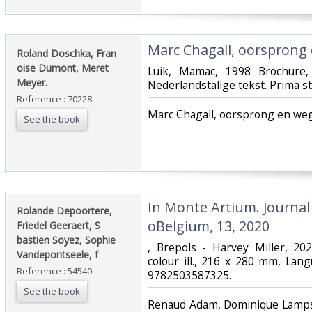
‎Marc Chagall, oorsprong 
‎Roland Doschka, Fran
oise Dumont, Meret
‎Luik, Mamac, 1998 Brochure
Meyer.‎
Nederlandstalige tekst. Prima sta
Reference : 70228
‎Marc Chagall, oorsprong en weg
See the book
‎In Monte Artium. Journal
‎Rolande Depoortere,
oBelgium, 13, 2020‎
Friedel Geeraert, S
bastien Soyez, Sophie
‎, Brepols - Harvey Miller, 2
Vandepontseele, f ‎
colour ill., 216 x 280 mm, Lan
Reference : 54540
9782503587325.‎
See the book
‎Renaud Adam, Dominique Lampso