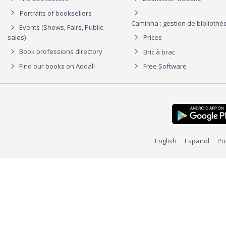
Portraits of booksellers
Caminha : gestion de biblioth
Events (Shows, Fairs, Public
sales)
Prices
Book professions directory
Bric à brac
Find our books on Addall
Free Software
English
Español
Po