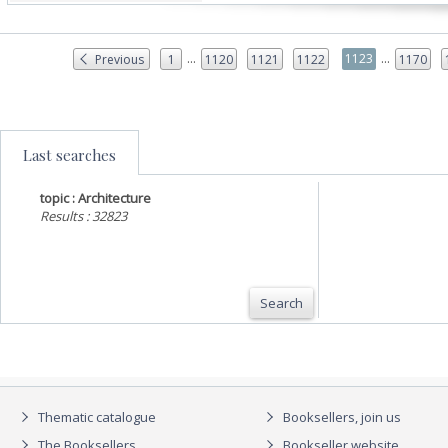
...
...
1123
Previous
1
1120
1121
1122
1170
Last searches
topic : Architecture
Results : 32823
Search
Thematic catalogue
Booksellers, join us
The Booksellers
Bookseller website