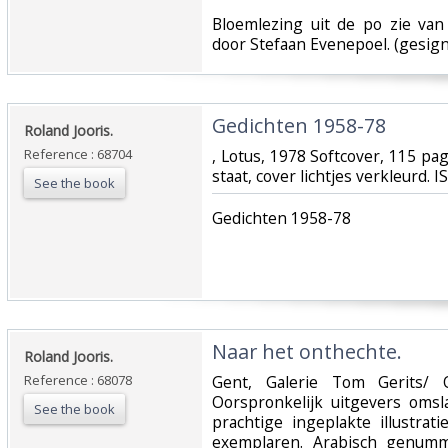
‎Bloemlezing uit de po zie va
door Stefaan Evenepoel. (gesign
‎Gedichten 1958-78‎
‎Roland Jooris.‎
Reference : 68704
‎, Lotus, 1978 Softcover, 115 pa
staat, cover lichtjes verkleurd.
See the book
‎Gedichten 1958-78‎
‎Naar het onthechte.‎
‎Roland Jooris.‎
Reference : 68078
‎Gent, Galerie Tom Gerits/
Oorspronkelijk uitgevers oms
See the book
prachtige ingeplakte illustra
exemplaren. Arabisch genum