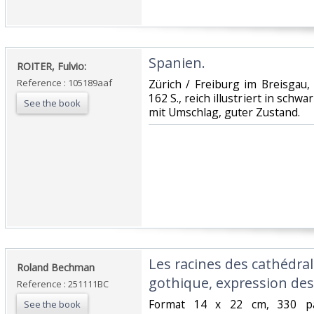
‎Spanien.‎
‎ROITER, Fulvio:‎
Reference : 105189aaf
‎Zürich / Freiburg im Breisgau, 
162 S., reich illustriert in schw
See the book
mit Umschlag, guter Zustand.‎
‎Les racines des cathédral
‎Roland Bechman‎
gothique, expression des 
Reference : 251111BC
‎Format 14 x 22 cm, 330 pa
See the book