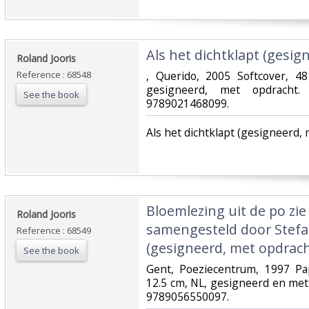
‎Als het dichtklapt (gesig
‎Roland Jooris‎
Reference : 68548
‎, Querido, 2005 Softcover, 4
gesigneerd, met opdracht. 
See the book
9789021468099.‎
‎Als het dichtklapt (gesigneerd, 
‎Bloemlezing uit de po zie
‎Roland Jooris‎
samengesteld door Stefa
Reference : 68549
(gesigneerd, met opdracht
See the book
‎Gent, Poeziecentrum, 1997 Pa
12.5 cm, NL, gesigneerd en met
9789056550097.‎