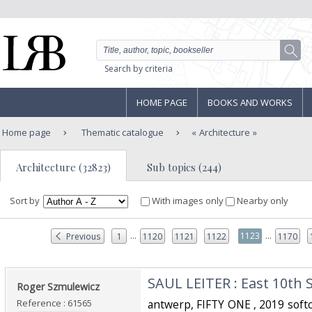
Search by criteria
HOME PAGE
BOOKS AND WORKS
Home page
Thematic catalogue
Architecture
Architecture (32823)
Sub topics (244)
Sort by
With images only
Nearby only
...
...
1123
Previous
1
1120
1121
1122
1170
‎SAUL LEITER : East 10th S
‎Roger Szmulewicz‎
Reference : 61565
‎antwerp, FIFTY ONE , 2019 softc