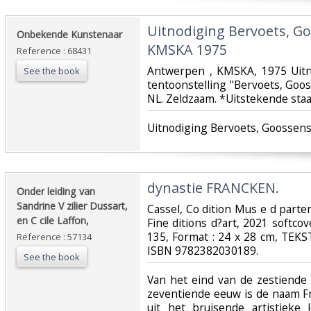
‎Uitnodiging Bervoets, Go
‎Onbekende Kunstenaar‎
KMSKA 1975‎
Reference : 68431
‎Antwerpen , KMSKA, 1975 Uitn
See the book
tentoonstelling "Bervoets, Goos
NL. Zeldzaam. *Uitstekende staat
‎Uitnodiging Bervoets, Goossens
‎dynastie FRANCKEN.‎
‎Onder leiding van
Sandrine V zilier Dussart,
‎Cassel, Co dition Mus e d parte
en C cile Laffon, ‎
Fine ditions d?art, 2021 softcove
135, Format : 24 x 28 cm, TEKS
Reference : 57134
ISBN 9782382030189.‎
See the book
‎Van het eind van de zestiend
zeventiende eeuw is de naam F
uit het bruisende artistieke