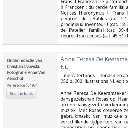
Frans II Francken : le pictor doc
II Francken : du cercle familial 
Notices Hieronymus I, Frans 
peintres de retables (cat. 1-
prodigieux inventeur ! (cat. 18-3
de l?atelier familial (cat. 39
rieures fructueuses (cat. 45-51) 
‎Anne Teresa De Keersma
‎Onder redactie van
NL‎
Christian Lvowski.
Fotografie Anne Van
‎, mercaterfonds - fondsmerca
Aerschot‎
256 p, 200 illustrations NL edit
Reference : 51931
‎Anne Teresa De Keersmaeker (
See the book
dansgezelschap Rosas op. Haar
op een nauwgezette verkenning
muziek. Met Rosas creeerde z
gebruikmaakt van muzikale st
verschillende tijdperken, van
composities en popmuziek. Ha