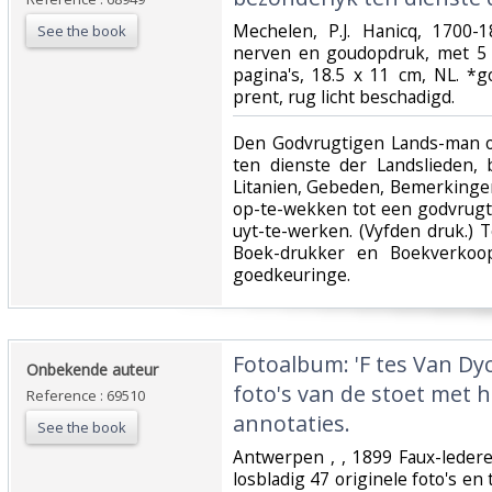
‎Mechelen, P.J. Hanicq, 1700
See the book
nerven en goudopdruk, met 5 
pagina's, 18.5 x 11 cm, NL. *g
prent, rug licht beschadigd.‎
‎Den Godvrugtigen Lands-man 
ten dienste der Landslieden,
Litanien, Gebeden, Bemerking
op-te-wekken tot een godvrugt
uyt-te-werken. (Vyfden druk.) T
Boek-drukker en Boekverkoo
goedkeuringe.‎
‎Fotoalbum: 'F tes Van Dyc
‎Onbekende auteur‎
foto's van de stoet met
Reference : 69510
annotaties. ‎
See the book
‎Antwerpen , , 1899 Faux-led
losbladig 47 originele foto's 