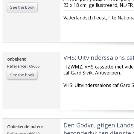
23 x 18 cm, ge llustreerd, NL/FR.
See the book
‎Vaderlandsch Feest, F te National
‎VHS: Uitvinderssalons ca
‎onbekend‎
Reference : 69666
‎, IZWMZ, VHS cassette met vide
caf Gard Sivik, Antwerpen.‎
See the book
‎VHS: Uitvinderssalons caf Gard 
‎Den Godvrugtigen Lands
‎Onbekende auteur‎
bezonderlyk ten dienste 
Reference : 68949