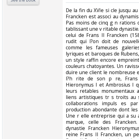
See the book
‎De la fin du XVIe si cle jusqu au
Francken est associ au dynamis
Pas moins de cinq g n rations 
tablissant une v ritable dynasti
celui de Frans II Francken (158
rudit qui l?on doit de nouvel
comme les fameuses galeries
lyriques et baroques de Rubens
un style raffin encore emprein
couleurs chatoyantes. Un raviss
duire une client le nombreuse et 
l?h rite de son p re, Frans
Hieronymus I et Ambrosius I q
leurs retables monumentaux au
liens artistiques tr s troits au 
collaborations impuls es pa
production abondante dont les
Une r elle entreprise qui a su 
marque, celle des Francken.
dynastie Francken Hieronymus
reine Frans II Francken, un p