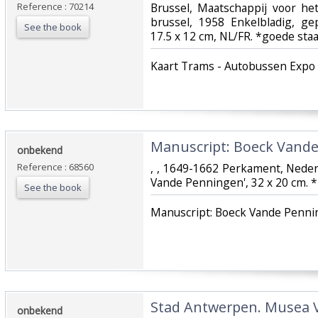
Reference : 70214
‎Brussel, Maatschappij voor h
brussel, 1958 Enkelbladig, gep
See the book
17.5 x 12 cm, NL/FR. *goede staat
‎Kaart Trams - Autobussen Expo 5
‎Manuscript: Boeck Vande
‎onbekend‎
Reference : 68560
‎, , 1649-1662 Perkament, Neder
Vande Penningen', 32 x 20 cm. *z
See the book
‎Manuscript: Boeck Vande Pennin
‎Stad Antwerpen. Musea
‎onbekend‎