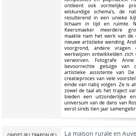
ontleent ook vormelijke pr
wiskundige schema's, de nat
resulterend in een unieke k
lichaam in tijd en ruimte.
Keersmaeker meerdere grot
maakte nam het werk van de 
nieuwe artistieke wending. An
voorgrond, andere vragen 
werkwijzen ontwikkelden zich
verworven. Fotografe Ann
bevoorrechte getuige van d
artistieke assistente van 
creatieproces van vele voorste
einde van nabij volgen. Ze is 
zowel de taal als het traject v
bieden een uitzonderlijke en
universum van de dans van Ros
eerst sinds tien jaar samengebra
‎La maison rurale en Auve
‎ONDET (R.) TRAPON (P.)‎