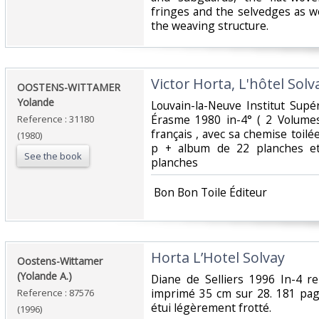
fringes and the selvedges as we
the weaving structure.‎
‎Victor Horta, L'hôtel Sol
‎OOSTENS-WITTAMER
Yolande‎
‎Louvain-la-Neuve Institut Supé
Érasme 1980 in-4° ( 2 Volumes 
Reference : 31180
français , avec sa chemise toil
(1980)
p + album de 22 planches et
See the book
planches‎
‎ Bon Bon Toile Éditeur ‎
‎Horta L’Hotel Solvay‎
‎Oostens-Wittamer
(Yolande A.)‎
‎Diane de Selliers 1996 In-4 re
imprimé 35 cm sur 28. 181 page
Reference : 87576
étui légèrement frotté.‎
(1996)