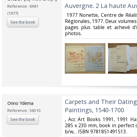
Auvergne. 2 La haute Auv
Reference : 6941
(1977)
‎ 1977 Nonette, Centre de Réali
Régionales, 1977. Deux volumes 
See the book
pages plus table et achevé d'
photos. ‎
‎Carpets and Their Datin
‎Onno Ydema‎
Paintings, 1540-1700‎
Reference : 56510
‎, Acc Art Books 1991, 1991 Ha
See the book
285 x 230 mm, book in perfect co
b/w, . ISBN 9781851491513.‎