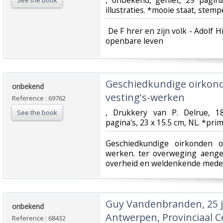
‎, onbekend, geniet, 29 pagin
See the book
illustraties. *mooie staat, stemp
‎ De F hrer en zijn volk - Adolf 
openbare leven ‎
‎Geschiedkundige oirkon
‎onbekend‎
vesting's-werken ‎
Reference : 69762
‎, Drukkery van P. Delrue, 
See the book
pagina's, 23 x 15.5 cm, NL. *prima
‎Geschiedkundige oirkonden o
werken. ter overweging aeng
overheid en weldenkende medeb
‎Guy Vandenbranden, 25 j
‎onbekend‎
Antwerpen, Provinciaal 
Reference : 68432