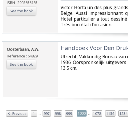
ISBN : 2903656185
‎Victor Horta un des plus grand
See the book
Belge. Aussi impressionnant 
Hotel particulier a tout dessiné 
Très bon état d’occasion ‎
‎Handboek Voor Den Druk
‎Oosterbaan, A.W.‎
Reference : 64829
‎Utrecht, Vakkundig Bureau van 
1936 Oorspronkelijk uitgevers 
See the book
13.5 cm.‎
...
...
1000
Previous
1
997
998
999
1078
1156
1234