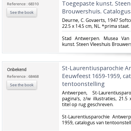
Toegepaste kunst. Steen
Reference : 68310
Brouwershuis. Catalogus 
See the book
‎Deurne, C. Govaerts, 1947 Softc
22.5 x 14.5 cm, NL. *prima staat.‎
‎Stad Antwerpen. Musea Va
kunst. Steen Vleeshuis Brouwers
‎St-Laurentiusparochie 
‎Onbekend‎
Eeuwfeest 1659-1959, ca
Reference : 68468
tentoonstelling‎
See the book
‎Antwerpen, St-Laurentiuspa
pagina's, z/w illustraties, 21.
titel op rug geschreven.‎
‎St-Laurentiusparochie Antwe
1959, catalogus van tentoonstell