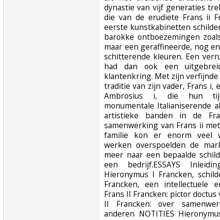
dynastie van vijf generaties tr
die van de erudiete Frans ii F
eerste kunstkabinetten schilde
barokke ontboezemingen zoals 
maar een geraffineerde, nog eni
schitterende kleuren. Een verr
had dan ook een uitgebrei
klantenkring. Met zijn verfijnde 
traditie van zijn vader, Frans i
Ambrosius i, die hun tij
monumentale Italianiserende a
artistieke banden in de Fr
samenwerking van Frans ii met
familie kon er enorm veel 
werken overspoelden de mark
meer naar een bepaalde schild
een bedrijf.ESSAYS Inleid
Hieronymus I Francken, schild
Francken, een intellectuele e
Frans II Francken: pictor doctu
II Francken: over samenwer
anderen NOTITIES Hieronymus