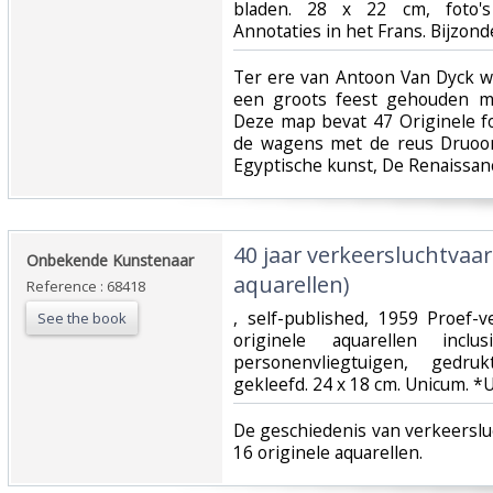
bladen. 28 x 22 cm, foto's 
Annotaties in het Frans. Bijzond
‎Ter ere van Antoon Van Dyck 
een groots feest gehouden me
Deze map bevat 47 Originele f
de wagens met de reus Druoon
Egyptische kunst, De Renaissance,
‎40 jaar verkeersluchtvaar
‎Onbekende Kunstenaar‎
aquarellen)‎
Reference : 68418
‎, self-published, 1959 Proef
See the book
originele aquarellen inclus
personenvliegtuigen, gedru
gekleefd. 24 x 18 cm. Unicum. *Ui
‎De geschiedenis van verkeerslu
16 originele aquarellen.‎