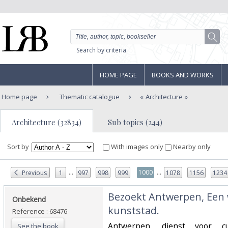
Search by criteria
HOME PAGE
BOOKS AND WORKS
Home page
Thematic catalogue
Architecture
Architecture (32834)
Sub topics (244)
Sort by
With images only
Nearby only
...
...
1000
Previous
1
997
998
999
1078
1156
1234
‎Bezoekt Antwerpen, Een
‎Onbekend‎
kunststad.‎
Reference : 68476
‎Antwerpen, dienst voor c
See the book