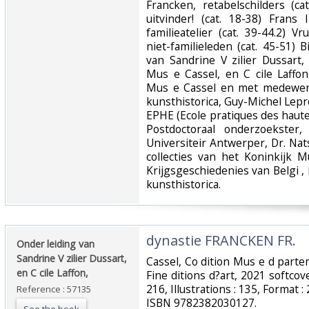
Francken, retabelschilders (ca
uitvinder! (cat. 18-38) Frans
familieatelier (cat. 39-44.2)
niet-familieleden (cat. 45-51) B
van Sandrine V zilier Dussart,
Mus e Cassel, en C cile Laffon
Mus e Cassel en met medewerk
kunsthistorica, Guy-Michel Lep
EPHE (Ecole pratiques des haute
Postdoctoraal onderzoekster,
Universiteir Antwerper, Dr. Nat
collecties van het Koninkijk
Krijgsgeschiedenies van Belgi , 
kunsthistorica.‎
‎dynastie FRANCKEN FR.‎
‎Onder leiding van
Sandrine V zilier Dussart,
‎Cassel, Co dition Mus e d parte
en C cile Laffon, ‎
Fine ditions d?art, 2021 softcov
216, Illustrations : 135, Format :
Reference : 57135
ISBN 9782382030127.‎