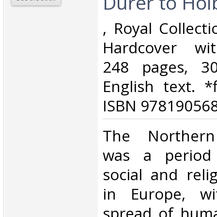
Durer to Holb
‎, Royal Collect
Hardcover wit
248 pages, 3
English text. *
ISBN 978190568
‎The Northern
was a period
social and reli
in Europe, wi
spread of hum