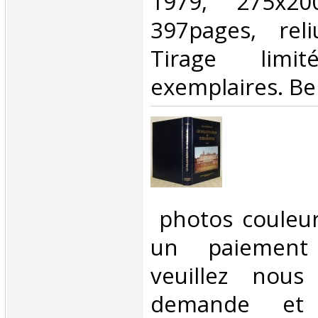
1979, 275x2
397pages, reli
Tirage lim
exemplaires. Bel
‎ photos couleu
un paiement 
veuillez nous
demande et