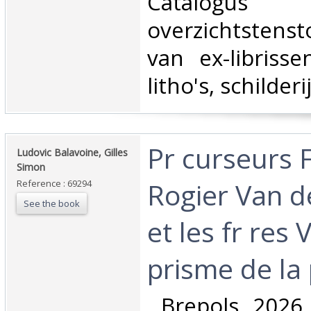
‎Catalo
overzichtstenst
van ex-librisse
litho's, schilderi
‎Pr curseurs
‎Ludovic Balavoine, Gilles
Simon‎
Rogier Van 
Reference : 69294
See the book
et les fr res
prisme de la 
‎, Brepols, 2026