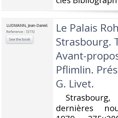
cles Bibliograph
‎Le Palais Ro
‎LUDMANN, Jean-Daniel.‎
Reference : 72772
Strasbourg. 
See the book
Avant-propos
Pflimlin. Pré
G. Livet.‎
‎ Strasbourg,
dernières nou