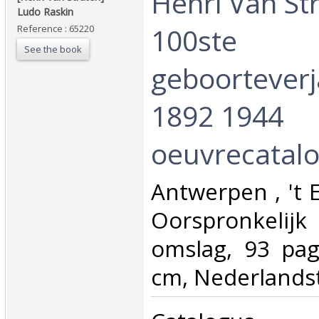
‎Henri Van St
‎Ludo Raskin‎
100ste
Reference : 65220
See the book
geboortever
1892 1944
oeuvrecatalo
‎Antwerpen , 't 
Oorspronkeli
omslag, 93 pag
cm, Nederlandsta