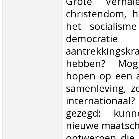
Grote Verha
christendom, he
het socialism
democra
aantrekkingskr
hebben? Mo
hopen op een a
samenleving, zo
internation
gezegd: kun
nieuwe maatsch
ontwerpen die 