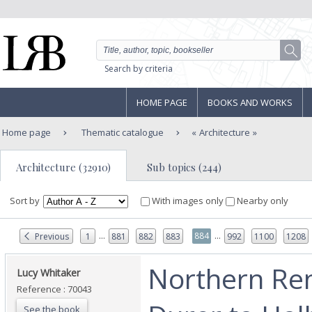
Search by criteria
HOME PAGE
BOOKS AND WORKS
Home page
Thematic catalogue
Architecture
Architecture (32910)
Sub topics (244)
Sort by
With images only
Nearby only
...
...
884
Previous
1
881
882
883
992
1100
1208
‎Northern Re
‎Lucy Whitaker‎
Reference : 70043
See the book