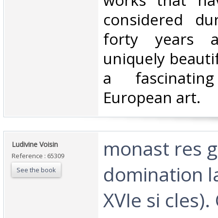
works that hav
considered du
forty years 
uniquely beauti
a fascinatin
European art.‎
‎monast res 
‎Ludivine Voisin‎
Reference : 65309
domination la
See the book
XVIe si cles