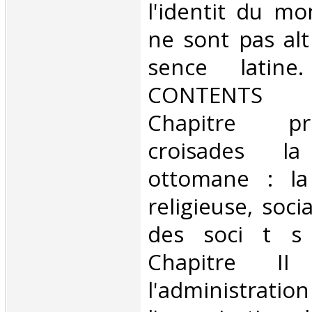
l'identit du m
ne sont pas alt
sence latin
CONTENTS In
Chapitre p
croisades l
ottomane : la 
religieuse, soci
des soci t s 
Chapitre II
l'adminis