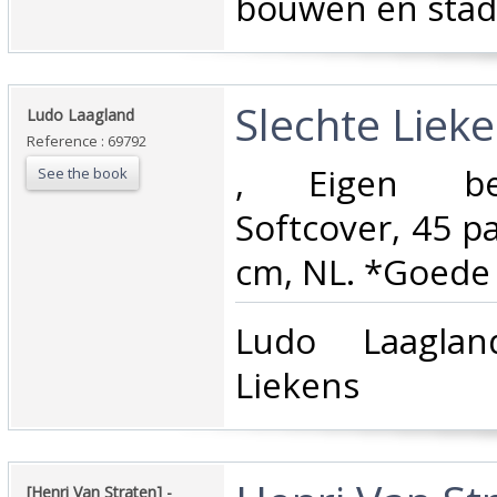
bouwen en stad
‎Slechte Lieke
‎Ludo Laagland‎
Reference : 69792
‎, Eigen be
See the book
Softcover, 45 pa
cm, NL. *Goede s
‎Ludo Laagla
Liekens ‎
‎[Henri Van Straten] - ‎