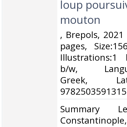
loup poursui
mouton‎
‎, Brepols, 202
pages, Size:1
Illustrations:
b/w, Languag
Greek, La
9782503591315.
‎Summary 
Constantinopl