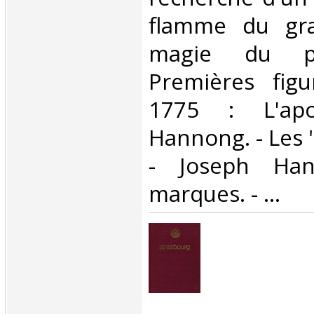
flamme du gra
magie du pe
Premières figu
1775 : L'ap
Hannong. - Les "
- Joseph Han
marques. - ...‎