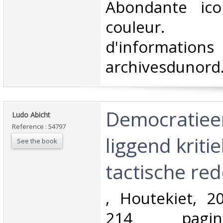
‎Abondante ic
couleur.
d'information
archivesdunord
‎Democratiee
‎Ludo Abicht‎
Reference : 54797
liggend kriti
See the book
tactische red
‎, Houtekiet, 
214 pagin