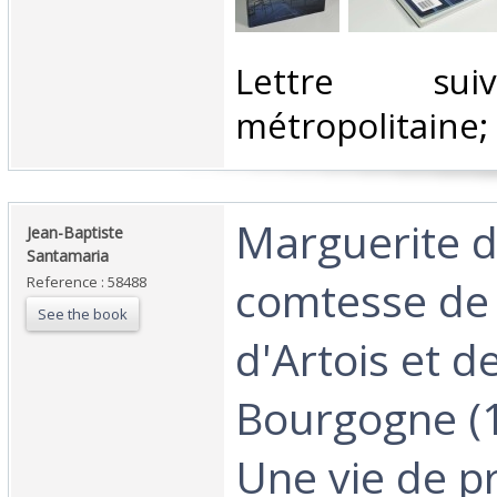
‎Lettre sui
métropolitaine; 
‎Marguerite 
‎Jean-Baptiste
Santamaria‎
comtesse de 
Reference : 58488
See the book
d'Artois et d
Bourgogne (
Une vie de p