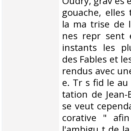
Oudry, grav es e
gouache, elles
la ma trise de l
nes repr sent 
instants les plu
des Fables et l
rendus avec une
e. Tr s fid le au
tation de Jean-
se veut cependa
corative " afi
l'ambigu t de l