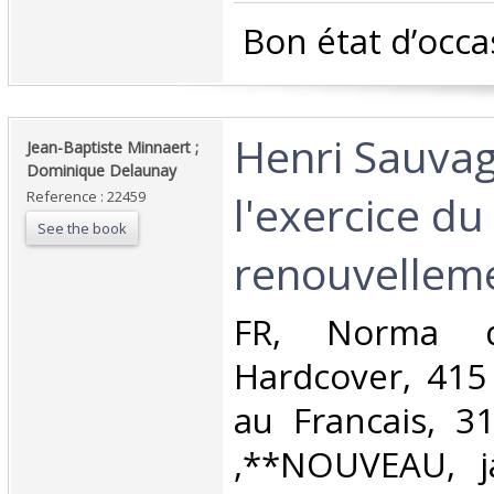
‎ Bon état d’occa
‎Henri Sauva
‎Jean-Baptiste Minnaert ;
Dominique Delaunay‎
l'exercice du
Reference : 22459
See the book
renouvelleme
‎FR, Norma d
Hardcover, 415
au Francais, 3
,**NOUVEAU, ja