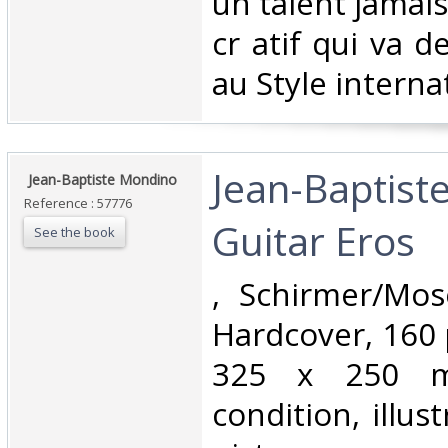
un talent jamais
cr atif qui va d
au Style internat
‎Jean-Baptist
‎ Jean-Baptiste Mondino‎
Reference : 57776
Guitar Eros‎
See the book
‎, Schirmer/Mo
Hardcover, 160 
325 x 250 m
condition, illus