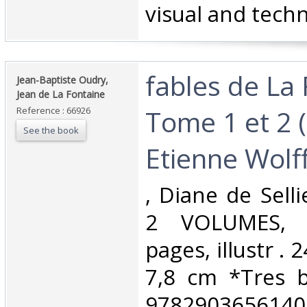
visual and technic
‎fables de La
‎Jean-Baptiste Oudry,
Jean de La Fontaine‎
Tome 1 et 2 (
Reference : 66926
See the book
Etienne Wolff)
‎, Diane de Selli
2 VOLUMES, s
pages, illustr .
7,8 cm *Tres b
9782903656140.