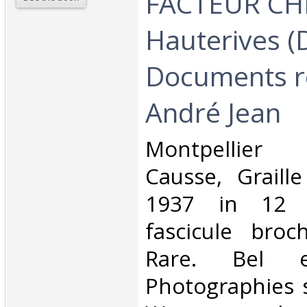
FACTEUR CH
Hauterives (
Documents re
André Jean ‎
‎Montpellier
Causse, Graill
1937 in 12 (
fascicule broc
Rare. Bel e
Photographies 