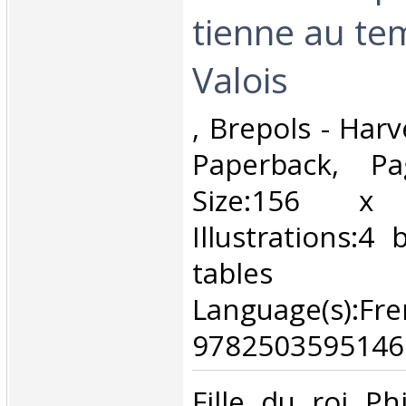
tienne au te
Valois‎
‎, Brepols - Har
Paperback, Pa
Size:156 
Illustrations:4 
tables
Language(s):
9782503595146.
‎Fille du roi P