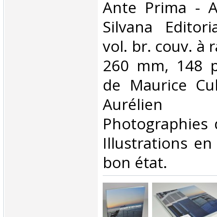
‎Ante Prima - 
Silvana Editor
vol. br. couv. à r
260 mm, 148 p.
de Maurice Cul
Aurélien
Photographies 
Illustrations en
bon état. ‎