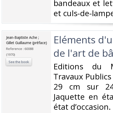
bandeaux et lett
et culs-de-lampe
‎Eléments d'u
‎Jean-Baptiste Ache ;
Gillet Guillaume (préface)‎
de l'art de bât
Reference : 60088
(1970)
See the book
‎Editions du 
Travaux Publics 
29 cm sur 24
Jaquette en ét
état d’occasion.‎