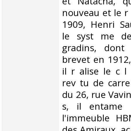
et Natacha, qui
nouveau et le r
1909, Henri Sa
le syst me de
gradins, dont
brevet en 1912
il r alise le c
rev tu de carre
du 26, rue Vavin
s, il entame 
l'immeuble HB
des Amiraux, ac