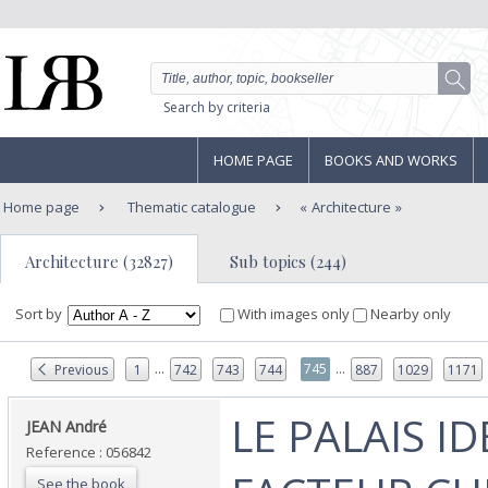
Search by criteria
HOME PAGE
BOOKS AND WORKS
Home page
Thematic catalogue
Architecture
Architecture (32827)
Sub topics (244)
Sort by
With images only
Nearby only
...
...
745
Previous
1
742
743
744
887
1029
1171
‎LE PALAIS I
‎JEAN André ‎
Reference : 056842
See the book