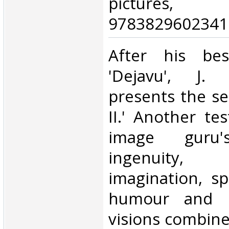
pictures
9783829602341.
‎After his bes
'Dejavu', J.
presents the s
II.' Another te
image guru'
ingenuity, s
imagination, sp
humour and bi
visions combine