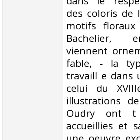
dans le respe
des coloris de 
motifs floraux
Bachelier, e
viennent orne
fable, - la ty
travaill e dans 
celui du XVIII
illustrations d
Oudry ont t 
accueillies et
une oeuvre exc