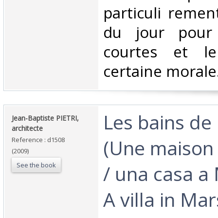
particuli remen
du jour pour 
courtes et l
certaine morale.
‎Les bains d
‎Jean-Baptiste PIETRI,
architecte‎
(Une maison 
Reference : d1508
(2009)
See the book
/ una casa a 
A villa in Mars