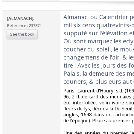
‎Almanac, ou Calendrier p
‎[ALMANACH]. ‎
mil six cens quatrevints-
Reference : 237874
supputé sur l'élévation et
See the book
Où sont marquez les eclyp
coucher du soleil, le mou
changemens de l'air, & le
tire : Avec les jours des f
Palais, la demeure des m
couriers, & plusieurs autr
‎Paris, Laurent d'Houry, s.d. (169
96, 2 ff. de tarif des monnaies 
été interfoliée, vélin ivoire 
fleurs de lys, décor à la Du Seuil 
angles, 1698 dans un cartouche
de l'époque). Pliure au premier pl
‎Une des années du premier "a