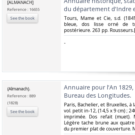
‎Annuaire historique, sta
‎[ALMANACH]‎
du département d'Indre et
Reference : 16655
‎Tours, Mame et Cie, s.d. (184
See the book
bleue, dos lisse orné de tri
postérieure. 263 pp. Rousseurs.[
‎-‎
‎Annuaire pour l'An 1829,
‎(Almanach).‎
Bureau des Longitudes.‎
Reference : 889
(1828)
‎Paris, Bachelier, et Bruxelles, à 
vol. petit in-12, (14,5 x 9 cm) ; 
See the book
imprimée. Dos refait (muet). 
Légère tache brune aux quatre 
du premier plat de couverture. N