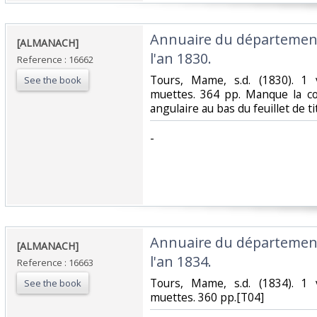
‎Annuaire du département
‎[ALMANACH]‎
l'an 1830.‎
Reference : 16662
‎Tours, Mame, s.d. (1830). 1 
See the book
muettes. 364 pp. Manque la cou
angulaire au bas du feuillet de ti
‎-‎
‎Annuaire du département
‎[ALMANACH]‎
l'an 1834.‎
Reference : 16663
‎Tours, Mame, s.d. (1834). 1 
See the book
muettes. 360 pp.[T04]‎