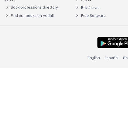
Book professions directory
Bric à brac
Find our books on Addall
Free Software
English
Español
Po