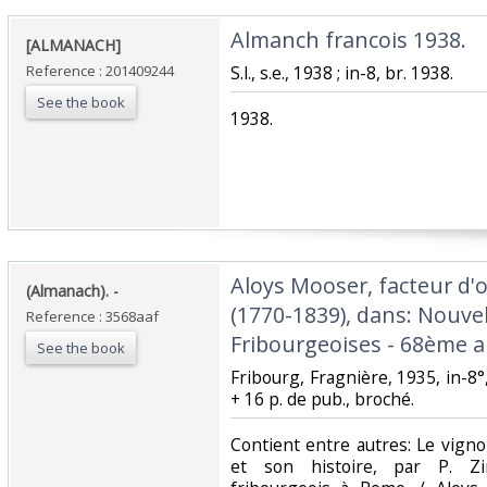
‎Almanch francois 1938. ‎
‎[ALMANACH]‎
Reference : 201409244
‎S.l., s.e., 1938 ; in-8, br. 1938.‎
See the book
‎1938.‎
‎Aloys Mooser, facteur d'
‎(Almanach). -‎
(1770-1839), dans: Nouve
Reference : 3568aaf
Fribourgeoises - 68ème an
See the book
‎Fribourg, Fragnière, 1935, in-8°,
+ 16 p. de pub., broché.‎
‎Contient entre autres: Le vign
et son histoire, par P. Z