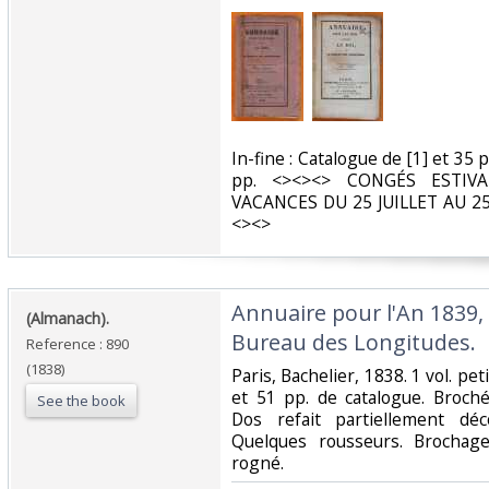
‎In-fine : Catalogue de [1] et 35
pp. <><><> CONGÉS ESTIVA
VACANCES DU 25 JUILLET AU 2
<><>‎
‎Annuaire pour l'An 1839,
‎(Almanach).‎
Bureau des Longitudes.‎
Reference : 890
(1838)
‎Paris, Bachelier, 1838. 1 vol. pet
et 51 pp. de catalogue. Broch
See the book
Dos refait partiellement déco
Quelques rousseurs. Brochage
rogné. ‎