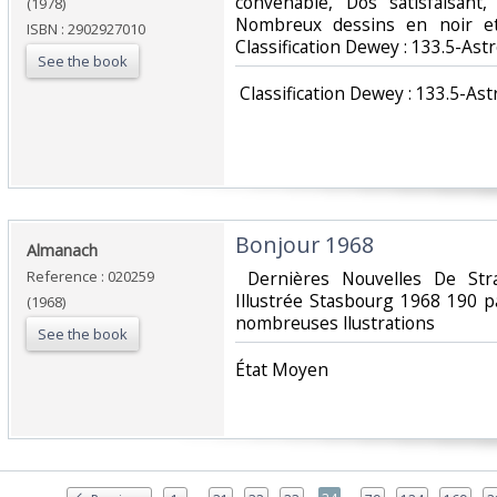
convenable, Dos satisfaisant,
(1978)
Nombreux dessins en noir et 
ISBN : 2902927010
Classification Dewey : 133.5-Astr
See the book
‎ Classification Dewey : 133.5-Ast
‎Bonjour 1968‎
‎Almanach‎
Reference : 020259
‎ Dernières Nouvelles De St
Illustrée Stasbourg 1968 190 
(1968)
nombreuses llustrations ‎
See the book
‎État Moyen ‎