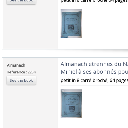
‎petit in 8 carré broché,64 pages 
See the book
‎Almanach étrennes du Na
‎Almanach‎
Mihiel à ses abonnés pour
Reference : 2254
‎petit in 8 carré broché, 64 pages
See the book