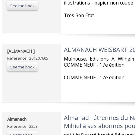
illustrations - papier non coupé ‎
See the book
‎Très Bon État ‎
‎ALMANACH WEISBART 200
‎[ALMANACH ]‎
Reference : 201207605
‎Mulhouse, Editiions A. Wilhel
COMME NEUF - 17e édition.‎
See the book
‎COMME NEUF - 17e édition.‎
‎Almanach étrennes du Na
‎Almanach‎
Mihiel à ses abonnés pour
Reference : 2253