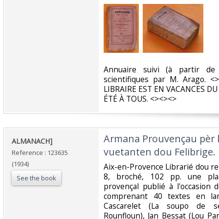
‎Annuaire suivi (à partir d
scientifiques par M. Arago. 
LIBRAIRE EST EN VACANCES DU 
ÉTÉ À TOUS. <><><>‎
‎Armana Prouvençau pèr l
‎ALMANACH]‎
vuetanten dou Felibrige.‎
Reference : 123635
(1934)
‎Aix-en-Provence Librarié dou rei
8, broché, 102 pp. une pla
See the book
provençal publié à l'occasion d
comprenant 40 textes en lan
Cascarelet (La soupo de s
Rounfloun), Jan Bessat (Lou Par