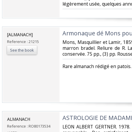
légèrement usée, quelques annot
‎Armonaque dé Mons pou 
‎[ALMANACH]‎
Reference : 21215
‎Mons, Masquillier et Lamir, 1859
marron bradel. Reliure de R. L
See the book
conservée. 75 pp., (3) pp. Rousse
‎Rare almanach rédigé en patois.
‎ASTROLOGIE DE MADAME
‎ALMANACH‎
Reference : RO80173534
‎LEON ALBERT GERTNER. 1978. I