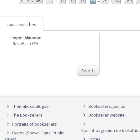
...
...
34
Previous
1
31
32
33
79
124
169
2
Last searches
topic : Almanac
Results : 5366
Search
Thematic catalogue
Booksellers, join us
The Booksellers
Bookseller website
Portraits of booksellers
Caminha : gestion de biblioth
Events (Shows, Fairs, Public
sales)
Prices