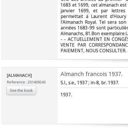
1683 et 1699, cet almanach est
janvier 1699, et par lettres
permettait à Laurent d'Houry
l'Almanach Royal. Tel sera son
années 1683-99 sont particuliè
Almanachs, 81.Bon exemplaire.Un
- - ACTUELLEMENT EN CONGÉS
VENTE PAR CORRESPONDANC
PAIEMENT, NOUS CONSULTER.‎
‎Almanch francois 1937. ‎
‎[ALMANACH]‎
Reference : 201409243
‎S.l., s.e., 1937 ; in-8, br. 1937.‎
See the book
‎1937.‎