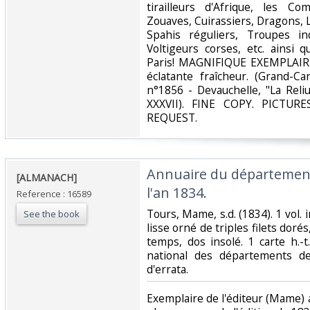
tirailleurs d'Afrique, les Co
Zouaves, Cuirassiers, Dragons, 
Spahis réguliers, Troupes in
Voltigeurs corses, etc. ainsi
Paris! MAGNIFIQUE EXEMPLAIRE
éclatante fraîcheur. (Grand-Ca
n°1856 - Devauchelle, "La Reliu
XXXVII). FINE COPY. PICTU
REQUEST. ‎
‎Annuaire du département
‎[ALMANACH]‎
l'an 1834.‎
Reference : 16589
‎Tours, Mame, s.d. (1834). 1 vol.
See the book
lisse orné de triples filets doré
temps, dos insolé. 1 carte h.-t
national des départements de
d'errata.‎
‎Exemplaire de l'éditeur (Mame) 