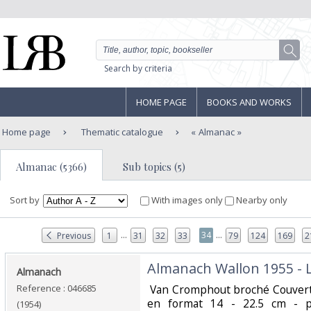
Search by criteria
HOME PAGE
BOOKS AND WORKS
Home page
Thematic catalogue
Almanac
Almanac (5366)
Sub topics (5)
Sort by
With images only
Nearby only
...
...
34
Previous
1
31
32
33
79
124
169
2
‎Almanach Wallon 1955 - Li
‎Almanach‎
Reference : 046685
‎ Van Cromphout broché Couvert
en format 14 - 22.5 cm - p
(1954)