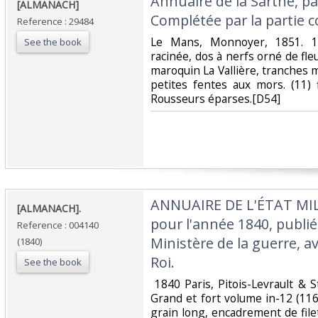
‎Annuaire de la Sarthe, pa
‎[ALMANACH]‎
Complétée par la partie c
Reference : 29484
‎Le Mans, Monnoyer, 1851. 1
See the book
racinée, dos à nerfs orné de fle
maroquin La Vallière, tranches 
petites fentes aux mors. (11) f
Rousseurs éparses.[D54]‎
‎ANNUAIRE DE L'ÉTAT MI
‎[ALMANACH].‎
pour l'année 1840, publi
Reference : 004140
Ministère de la guerre, av
(1840)
Roi.‎
See the book
‎ 1840 Paris, Pitois-Levrault & 
Grand et fort volume in-12 (11
grain long, encadrement de file