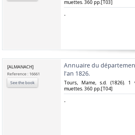
muettes. 360 pp.[T03]‎
‎-‎
‎Annuaire du département
‎[ALMANACH]‎
l'an 1826.‎
Reference : 16661
‎Tours, Mame, s.d. (1826). 1 
See the book
muettes. 360 pp.[T04]‎
‎-‎