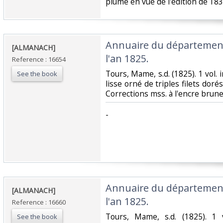
plume en vue de l'édition de 1835
‎Annuaire du département
‎[ALMANACH]‎
l'an 1825.‎
Reference : 16654
‎Tours, Mame, s.d. (1825). 1 vol.
See the book
lisse orné de triples filets doré
Corrections mss. à l'encre brune 
‎-‎
‎Annuaire du département
‎[ALMANACH]‎
l'an 1825.‎
Reference : 16660
‎Tours, Mame, s.d. (1825). 1 
See the book