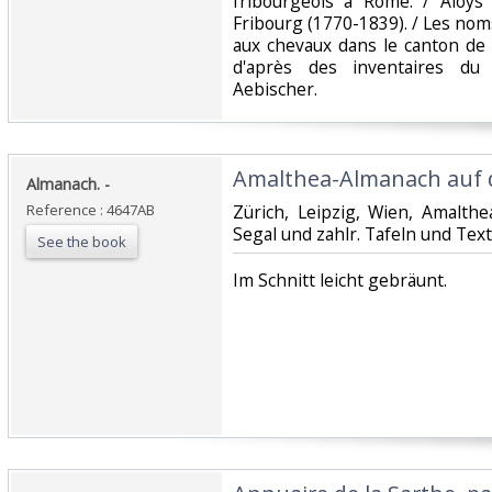
fribourgeois à Rome. / Aloys
Fribourg (1770-1839). / Les nom
aux chevaux dans le canton de 
d'après des inventaires du 
Aebischer. ‎
‎Amalthea-Almanach auf d
‎Almanach. -‎
Reference : 4647AB
‎Zürich, Leipzig, Wien, Amalthea
Segal und zahlr. Tafeln und Textil
See the book
‎Im Schnitt leicht gebräunt.‎