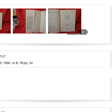
5 Images
ur. ‎
, 1966 ; in-8, 78 pp., br.‎