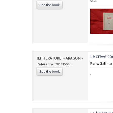
état.‎
See the book
‎Le creve coe
‎[LITTERATURE] - ARAGON - ‎
‎Paris, Gallimard
Reference : 201415040
See the book
‎.‎