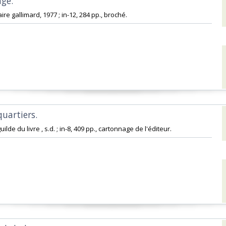
ge. ‎
aire gallimard, 1977 ; in-12, 284 pp., broché.‎
uartiers. ‎
ilde du livre , s.d. ; in-8, 409 pp., cartonnage de l'éditeur.‎