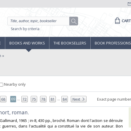
CART
Search by criteria
E
BOOKS AND WORKS
THE BOOKSELLERS
BOOK PROFESSIONS
n
Nearby only
...
...
69
Exact page number
68
72
75
78
81
84
Next
mort, roman. ‎
s Gallimard, 1965 ; in-8, 430 pp., broché. Roman dont l'action se déroule
 guerres, dans l'actualité qui a constitué la vie de son auteur. Bon