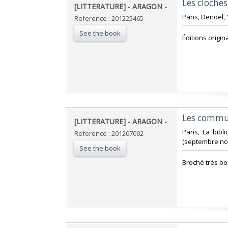
‎Les cloches
‎[LITTERATURE] - ARAGON - ‎
‎Paris, Denoel, 
Reference : 201225465
See the book
‎Éditions origina
‎Les commun
‎[LITTERATURE] - ARAGON - ‎
‎Paris, La bib
Reference : 201207002
(septembre no
See the book
‎Broché très b