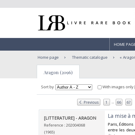
HOME PAG
Home page
Thematic catalogue
Arago
Aragon (2096)
Sort by
With images only
...
Previous
1
66
67
‎La mise à 
‎[LITTERATURE] - ARAGON‎
‎Paris, Édition
Reference : 202004068
entre les deux
(1965)