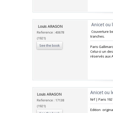
‎ Anicet ou
‎ Louis ARAGON ‎
‎ Couverture b
Reference : 40678
tranches. ‎
(1921)
See the book
‎Paris Gallimar
Celui-ci un de
réservés aux Am
‎Anicet ou 
‎Louis ARAGON‎
‎Nrf | Paris 192
Reference : 17138
(1921)
‎Edition orig