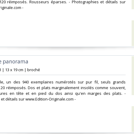
120 réimposés. Rousseurs éparses. - Photographies et détails sur
ginale.com -‎
le panorama‎
1 | 13 x 19 cm | broché‎
inale, un des 940 exemplaires numérotés sur pur fil, seuls grands
120 réimposés. Dos et plats marginalement insolés comme souvent,
rures en tête et en pied du dos ainsi qu'en marges des plats. -
et détails sur www.Edition-Originale.com -‎