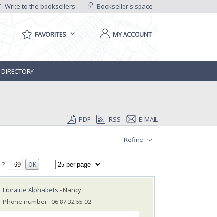
Write to the booksellers
Bookseller's space
FAVORITES
MY ACCOUNT
 DIRECTORY
PDF
RSS
E-MAIL
Refine
 ?
OK
Librairie Alphabets
- Nancy
Phone number : 06 87 32 55 92