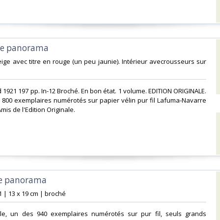
 le panorama ‎
eige avec titre en rouge (un peu jaunie). Intérieur avecrousseurs sur
d 1921 197 pp. In-12 Broché. En bon état. 1 volume. EDITION ORIGINALE.
s 800 exemplaires numérotés sur papier vélin pur fil Lafuma-Navarre
is de l'Edition Originale. ‎
le panorama‎
1 | 13 x 19 cm | broché‎
inale, un des 940 exemplaires numérotés sur pur fil, seuls grands