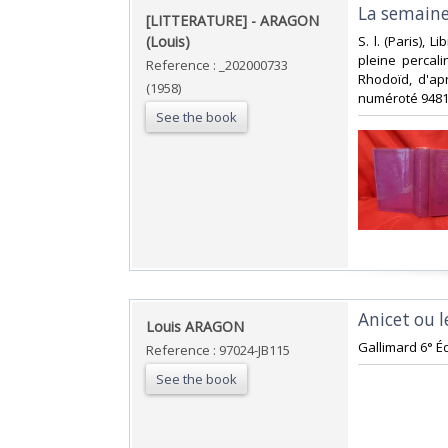
‎La semaine 
‎[LITTERATURE] - ARAGON
(Louis)‎
‎S. l. (Paris), 
pleine percali
Reference : _202000733
Rhodoïd, d'ap
(1958)
numéroté 9481/
See the book
‎Anicet ou 
‎Louis ARAGON‎
‎Gallimard 6° Éd
Reference : 97024-JB115
See the book