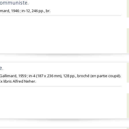
ommuniste. ‎
imard, 1946 ; in-12, 246 pp., br.‎
. ‎
s Gallimard, 1959 ; in-4 (187 x 236 mm), 128 pp., broché (en partie coupé).
x libris Alfred Neher.‎