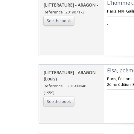
‎L'homme c
‎[LITTERATURE] - ARAGON - ‎
‎Paris, NRF Gall
Reference : 201907173
See the book
‎.‎
‎Elsa, poème
‎[LITTERATURE] - ARAGON
(Louis)‎
‎Paris, Édition
2ème édition. E
Reference : _201900948
(1959)
See the book