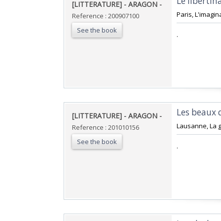
‎Le libertina
‎[LITTERATURE] - ARAGON - ‎
‎Paris, L'imagin
Reference : 200907100
See the book
‎.‎
‎Les beaux q
‎[LITTERATURE] - ARAGON - ‎
‎Lausanne, La gu
Reference : 201010156
See the book
‎.‎