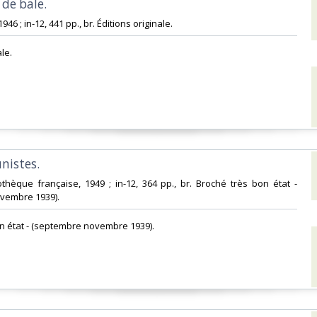
 de bale. ‎
1946 ; in-12, 441 pp., br. Éditions originale.‎
le.‎
istes. ‎
liothèque française, 1949 ; in-12, 364 pp., br. Broché très bon état -
vembre 1939).‎
on état - (septembre novembre 1939).‎