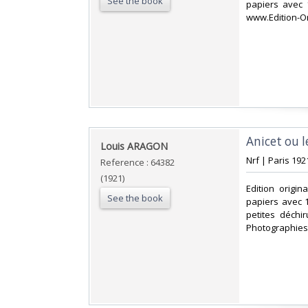
See the book
papiers avec 
www.Edition-Ori
‎Anicet ou 
‎Louis ARAGON‎
‎Nrf | Paris 192
Reference : 64382
(1921)
‎Edition orig
See the book
papiers avec 
petites déchi
Photographies 