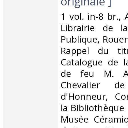
originale ]‎
‎1 vol. in-8 br.
Librairie de l
Publique, Rouen
Rappel du tit
Catalogue de l
de feu M. An
Chevalier d
d'Honneur, Co
la Bibliothèque
Musée Céramiqu