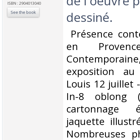
de l'oeuvre p
ISBN : 2904013040
dessiné.‎
See the book
‎ Présence con
en Provence
Contemporain
exposition au 
Louis 12 juillet
In-8 oblong (à
cartonnage é
jaquette illust
Nombreuses ph