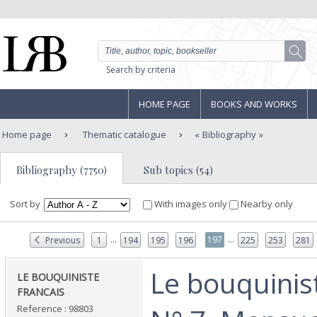
Search by criteria
HOME PAGE
BOOKS AND WORKS
Home page
Thematic catalogue
Bibliography
Bibliography (7750)
Sub topics (54)
Sort by
With images only
Nearby only
...
...
197
Previous
1
194
195
196
225
253
281
‎Le bouquinis
‎LE BOUQUINISTE
FRANCAIS ‎
Reference : 98803