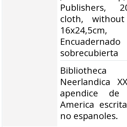
Publishers, 2
cloth, without
16x24,5c
Encuadernado 
sobrecubierta‎
‎Bibliotheca B
Neerlandica X
apendice de 
America escrit
no espanoles.‎