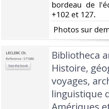
bordeau de l'é
+102 et 127. ‎
‎ Photos sur dem
‎Bibliotheca 
‎LECLERC Ch.‎
Reference : 571086
Histoire, géo
See the book
voyages, arc
linguistique
Amériques et