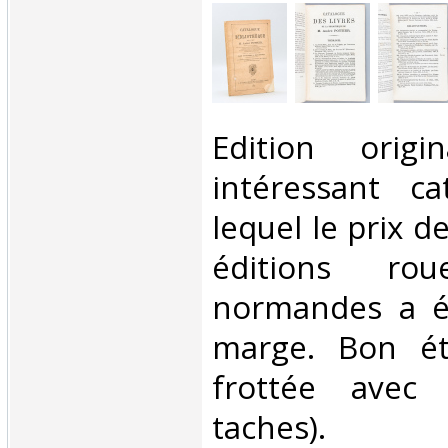
‎Edition orig
intéressant ca
lequel le prix d
éditions rou
normandes a é
marge. Bon éta
frottée avec 
taches).‎