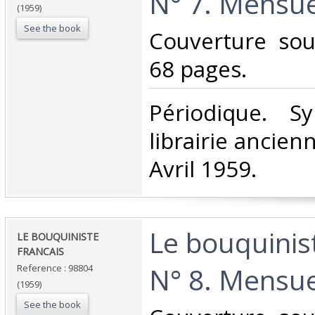
N° 7. Mensuel
(1959)
See the book
‎Couverture so
68 pages.‎
‎Périodique. S
librairie ancie
Avril 1959.‎
‎Le bouquinis
‎LE BOUQUINISTE
FRANCAIS ‎
N° 8. Mensuel
Reference : 98804
(1959)
See the book