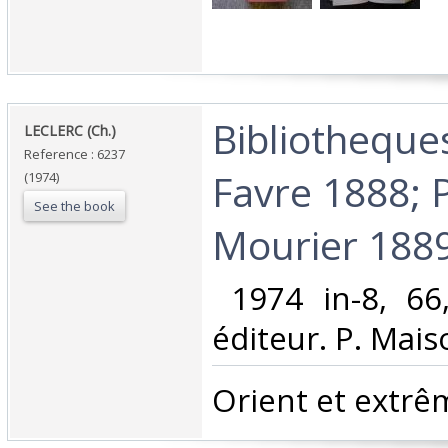
‎Bibliotheque
‎LECLERC (Ch.)‎
Reference : 6237
Favre 1888; 
(1974)
See the book
Mourier 1889
‎ 1974 in-8, 66
éditeur. P. Mai
‎Orient et extrêm