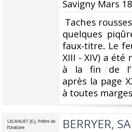
Savigny Mars 188
‎ Taches rousses
quelques piqûr
faux-titre. Le fe
XIII - XIV) a été
à la fin de l’
après la page X
à toutes marges.
‎BERRYER, SA
‎LECANUET (E.), Prêtre de
l’Oratoire‎