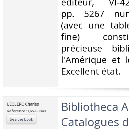
éditeur, VI-4
pp. 5267 num
(avec une tabl
fine) const
précieuse bibl
l'Amérique et l
Excellent état.‎
‎Bibliotheca 
‎LECLERC Charles ‎
Reference : QWA-3848
Catalogues d
See the book