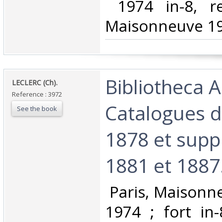
‎ 1974 in-8, re
Maisonneuve 19
‎Bibliotheca 
‎LECLERC (Ch).‎
Reference : 3972
Catalogues d
See the book
1878 et sup
1881 et 1887.
‎ Paris, Maisonn
1974 ; fort in-