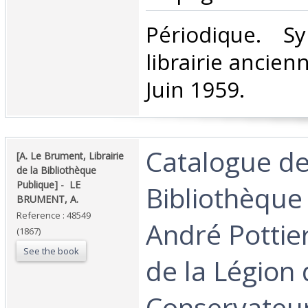
‎Périodique. S
librairie ancie
Juin 1959.‎
‎Catalogue de
‎[A. Le Brument, Librairie
de la Bibliothèque
Publique] - ‎ ‎LE
Bibliothèque
BRUMENT, A.‎
Reference : 48549
André Pottier
(1867)
See the book
de la Légion
Conservateur