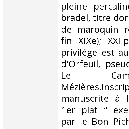
pleine percali
bradel, titre do
de maroquin ro
fin XIXe); XXII
privilège est 
d'Orfeuil, pse
Le Ca
Mézières.Inscri
manuscrite à l
1er plat “ exe
par le Bon Pic