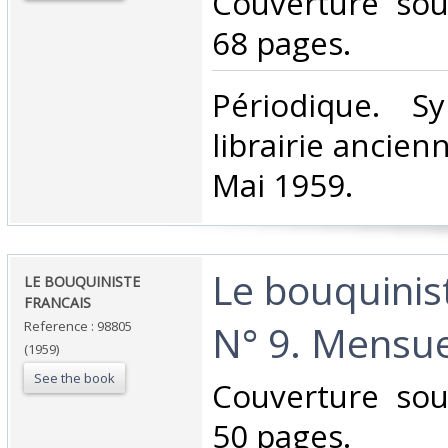
‎Couverture so
68 pages.‎
‎Périodique. S
librairie ancie
Mai 1959.‎
‎Le bouquinis
‎LE BOUQUINISTE
FRANCAIS ‎
N° 9. Mensuel
Reference : 98805
(1959)
See the book
‎Couverture so
50 pages.‎