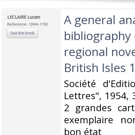
‎A general ana
‎LECLAIRE Lucien ‎
Reference : QWA-1792
bibliography 
See the book
regional nove
British Isles 
‎Société d'Edit
Lettres", 1954, 3
2 grandes cart
exemplaire no
bon état ‎