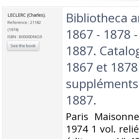
‎Bibliotheca 
‎LECLERC (Charles).‎
Reference : 21182
1867 - 1878 -
(1974)
ISBN : B0000DNIG9
1887. Catalo
See the book
1867 et 1878
suppléments
1887.‎
‎Paris Maisonn
1974 1 vol. relié