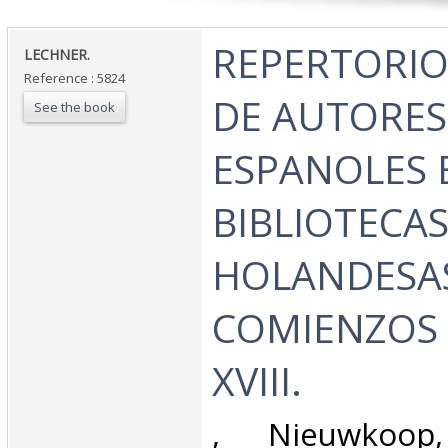
‎REPERTORI
‎LECHNER.‎
Reference : 5824
DE AUTORES
See the book
ESPANOLES 
BIBLIOTECA
HOLANDESA
COMIENZOS 
XVIII.‎
‎, Nieuwkoo