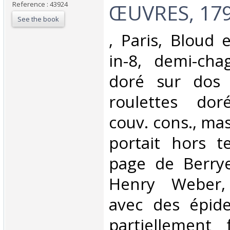
ŒUVRES, 179
Reference : 43924
See the book
‎, Paris, Bloud 
in-8, demi-chag
doré sur dos 
roulettes doré
couv. cons., mas
portait hors t
page de Berryer
Henry Weber, 
avec des épid
partiellement 