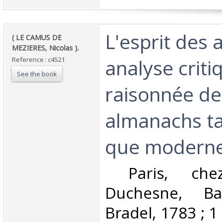
‎L'esprit des
‎( LE CAMUS DE
MEZIERES, Nicolas ).‎
analyse criti
Reference : c4521
See the book
raisonnée de
almanachs ta
que modernes
‎ Paris, ch
Duchesne, Bar
Bradel, 1783 ; 1