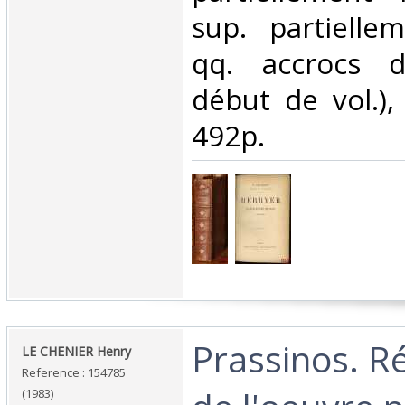
sup. partielle
qq. accrocs 
début de vol.), i
492p.‎
‎Prassinos. R
‎LE CHENIER Henry‎
Reference : 154785
(1983)