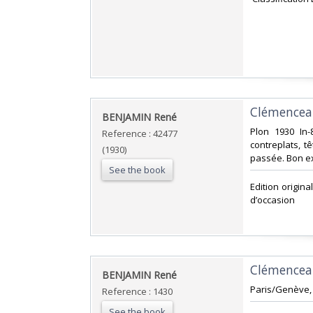
‎Clémenceau
‎BENJAMIN René‎
‎Plon 1930 In
Reference : 42477
contreplats, t
(1930)
passée. Bon ex
See the book
‎Edition origin
d’occasion ‎
‎Clémenceau
‎BENJAMIN René‎
‎Paris/Genève, 
Reference : 1430
See the book