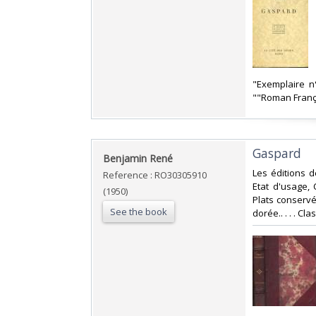
‎"Exemplaire n
""Roman França
‎Gaspard‎
‎Benjamin René‎
‎Les éditions 
Reference : RO30305910
Etat d'usage,
(1950)
Plats conservé
See the book
dorée.. . . . C