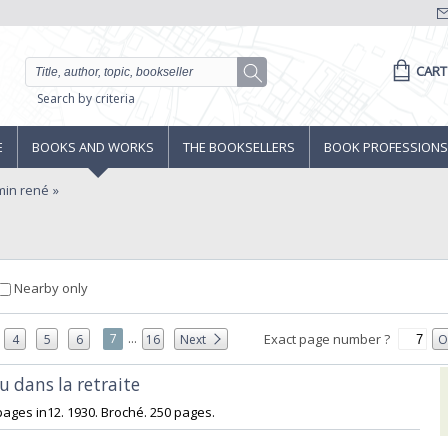
CART
Search by criteria
E
BOOKS AND WORKS
THE BOOKSELLERS
BOOK PROFESSIONS
min rené
Nearby only
...
7
Exact page number ?
4
5
6
16
Next
O
 dans la retraite‎
pages in12. 1930. Broché. 250 pages.‎