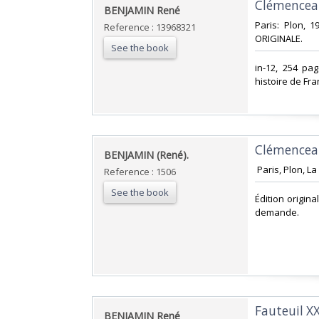
‎Clémenceau
‎BENJAMIN René‎
‎Paris: Plon,
Reference : 13968321
ORIGINALE.‎
See the book
‎in-12, 254 p
histoire de Fra
‎Clémenceau
‎BENJAMIN (René).‎
‎ Paris, Plon, L
Reference : 1506
See the book
‎Édition origi
demande.‎
‎Fauteuil X
‎BENJAMIN René‎