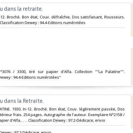
 dans la retraite.‎
n-12. Broché. Bon état, Couv. défraîchie, Dos satisfaisant, Rousseurs.
 . Classification Dewey : 94.4-Editions numérotées‎
n°3076 / 3300, tiré sur papier d'Alfa. Collection ""La Palatine"".
 Dewey : 94.4-Editions numérotées"‎
 dans la Retraite.‎
ATINE. 1930. In-12. Broché. Bon état, Couv. légèrement passée, Dos
ntérieur frais. 254 pages. Autographe de l'auteur. Exemplaire N°2158 /
apier d'Alfa.. . . . Classification Dewey : 97.2-Dédicace, envoi‎
n Dewey : 97.2-Dédicace, envoi‎