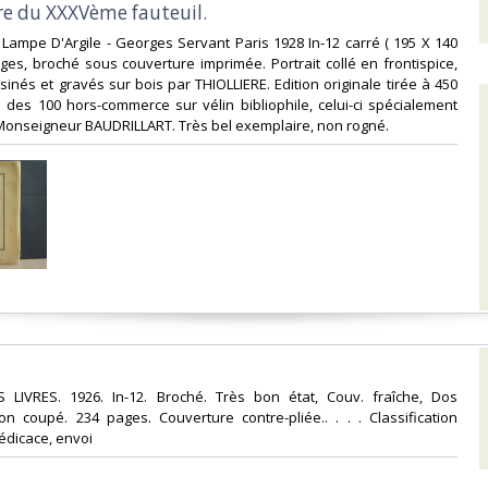
re du XXXVème fauteuil.‎
a Lampe D'Argile - Georges Servant Paris 1928 In-12 carré ( 195 X 140
es, broché sous couverture imprimée. Portrait collé en frontispice,
nés et gravés sur bois par THIOLLIERE. Edition originale tirée à 450
 des 100 hors-commerce sur vélin bibliophile, celui-ci spécialement
onseigneur BAUDRILLART. Très bel exemplaire, non rogné.‎
S LIVRES. 1926. In-12. Broché. Très bon état, Couv. fraîche, Dos
n coupé. 234 pages. Couverture contre-pliée.. . . . Classification
édicace, envoi‎