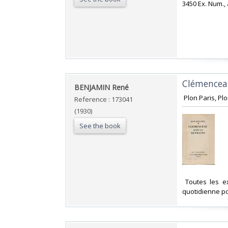
‎3450 Ex. Num., 
‎Clémenceau
‎BENJAMIN René‎
‎ Plon Paris, P
Reference : 173041
(1930)
See the book
‎ Toutes les 
quotidienne po