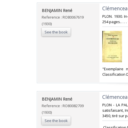
‎Clémenceau
‎BENJAMIN René‎
‎PLON. 1930. I
Reference : RO80067619
254 pages.. . .
(1930)
See the book
‎"Exemplaire 
Classification
‎Clémenceau
‎BENJAMIN René‎
‎PLON - LA PAL
Reference : RO80082709
satisfaisant, I
(1930)
3450, tiré sur p
See the book
‎ Classificatio