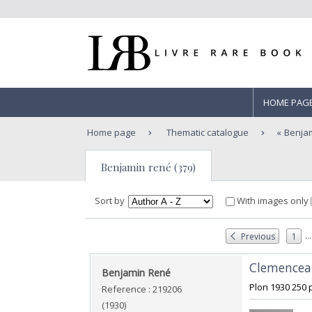
HOME PAG
Home page
Thematic catalogue
Benja
Benjamin rené (379)
Sort by
With images only
...
Previous
1
‎Clemenceau
‎Benjamin René‎
‎Plon 1930 250 
Reference : 219206
(1930)