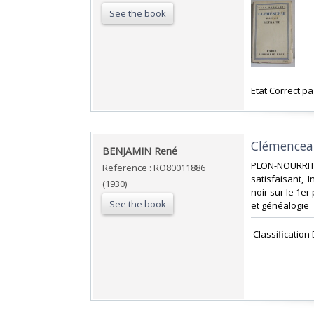
See the book
‎Etat Correct p
‎Clémenceau
‎BENJAMIN René‎
‎PLON-NOURRIT
Reference : RO80011886
satisfaisant, 
(1930)
noir sur le 1er
See the book
et généalogie‎
‎ Classificatio