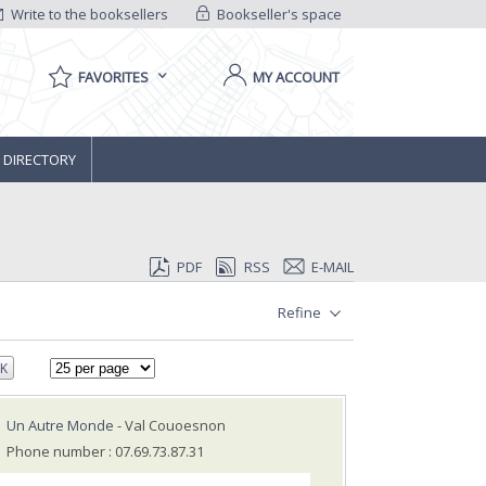
Write to the booksellers
Bookseller's space
FAVORITES
MY ACCOUNT
 DIRECTORY
PDF
RSS
E-MAIL
Refine
K
Un Autre Monde
- Val Couoesnon
Phone number : 07.69.73.87.31