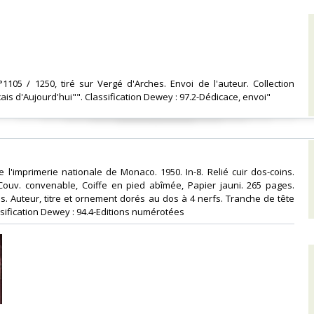
°1105 / 1250, tiré sur Vergé d'Arches. Envoi de l'auteur. Collection
is d'Aujourd'hui"". Classification Dewey : 97.2-Dédicace, envoi"‎
de l'imprimerie nationale de Monaco. 1950. In-8. Relié cuir dos-coins.
 Couv. convenable, Coiffe en pied abîmée, Papier jauni. 265 pages.
s. Auteur, titre et ornement dorés au dos à 4 nerfs. Tranche de tête
lassification Dewey : 94.4-Editions numérotées‎